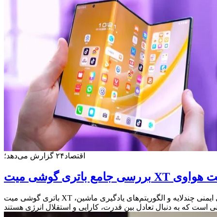
اقتصاد۲۴ گزارش می‌دهد؛
 گوشی میت XT آلتیمیت هواوی
باتری گوشی میت XT آلتیمیت هواوی تنها یک منبع تغذیه نیست، بلکه بخشی هوشمند و یکپارچه از تجربه کاربری است. با ظرفیت بالا، شارژ فوق‌سریع، سیستم‌های ایمنی چندلایه و الگوریتم‌های یادگیری ماشین،