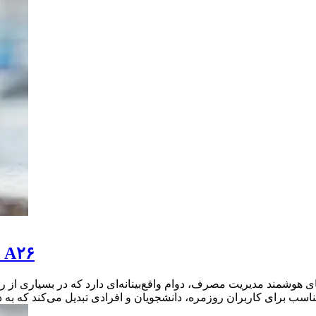
بررسی جامع باتری گوشی سامسونگ گلکسی A۲۶