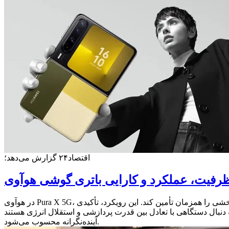
اقتصاد۲۴ گزارش می‌دهد؛
در هوآوی Pura X 5G، باتری صرفاً یک قطعه سخت‌افزاری نیست، بلکه بخشی از یک سامانه یکپارچه است که با دقت طراحی شده تا پایداری، سرعت و اطمینان‌بخشی را همزمان تأمین کند. این رویکرد، تأکیدی
 تعادل بین قدرت پردازشی و استقلال انرژی هستند، Pura X 5G انتخابی منطقی و
آینده‌نگرانه محسوب می‌شود.