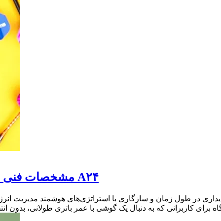
مشخصات فنی و ویژگی های باتری گوشی سامسونگ گلکسی A۲۴