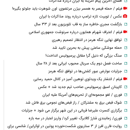
افشای آخرین پیام آمریکا به ایران درباره مذاکرات
فیلم / حمله قیصر به همسر بیژن مرتضوی: اون شوهرت باید جلوتو بگیره!
عکس / توییت تازه ترامپ درباره روند مذاکرات با ایران
بازگشت مجری خاطره ساز به قاب تلویزیون بعد از ۳۳ سال
فیلم / اعتراف شهرام همایون درباره سرنوشت جمهوری اسلامی
توافق نهایی تنگه هرمز در انتظار تصمیم رهبری
حمله موشکی ساعتی پیش به بحرین تایید شد
سنگ بزرگی که دنیل گرا مقابل پرسپولیس انداخت!
ساخت فصل دوم یک سریال محبوب ایرانی بعد از ۲۸ سال
جزئیات عوارض عبور کشتی‌ها در توافق تنگه هرمز
فیلم / انتشار یک ویدئوی توهین آمیز در کانال حمید رسایی
کاپیتان اسبق پرسپولیس صاحب تیم جدید شد + عکس
فوری / لغو مجموعه‌ای از تحریم‌های آمریکا علیه ایران
شوک قبض برق به مشترکان / راز قبض‌های نجومی برق فاش شد
برگزاری کنسرت علیرضا قربانی در این شهر برگزار می شود + جزئیات
فوری/ زمانبندی شارژ کالابرگ تغییر کرد/ واریز اعتبار در سه بازه
روایت فارن افرز از ۳ سناریوی شکست‌خورده پوتین در اوکراین/ شانسی برای