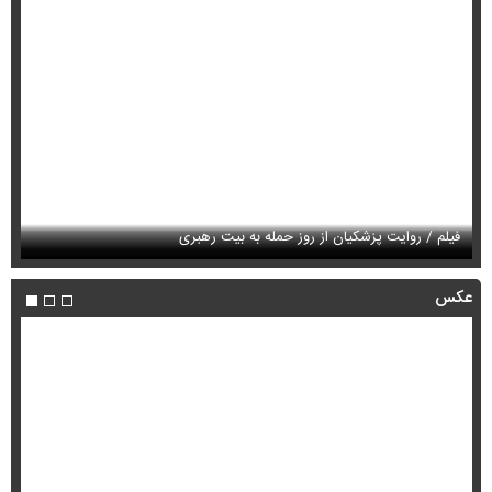
فیلم / روایت پزشکیان از دیدار با رهبر شهید پس از بمباران شورای امنیت
ملی
فی
عکس