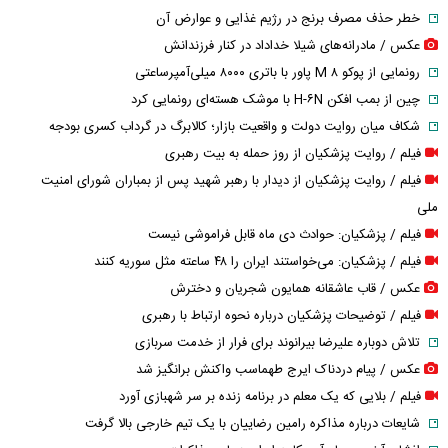
خطر حذف مصرف برنج در رژیم غذایی و عوارض آن
عکس / مادرانه‌های شیلا خداداد در کنار فرزندانش
رونمایی از پوکو M ۸ پاور با باتری ۸۰۰۰ میلی‌آمپرساعتی
چین از بمب افکن H-۶N با موشک هسته‌ای رونمایی کرد
شکاف میان روایت دولت و واقعیت بازار؛ کالابرگ در گرداب کسری بودجه
فیلم / روایت پزشکیان از روز حمله به بیت رهبری
فیلم / روایت پزشکیان از دیدار با رهبر شهید پس از بمباران شورای امنیت
ملی
فیلم / پزشکیان: حوادث دی ماه قابل فراموشی نیست
فیلم / پزشکیان: می‌خواستند ایران را ۴۸ ساعته مثل سوریه کنند
عکس / قاب عاشقانه همایون شجریان و دخترش
فیلم / توضیحات پزشکیان درباره نحوه ارتباط با رهبری
تلاش دوباره علیرضا بیرانوند برای فرار از خدمت سربازی
عکس / پیام دردناک ایرج طهماسب واکنش برانگیز شد
فیلم / بلایی که یک معلم در برنامه زنده بر سر شهبازی آورد
شایعات درباره مذاکره رامین رضاییان با یک تیم خارجی بالا گرفت