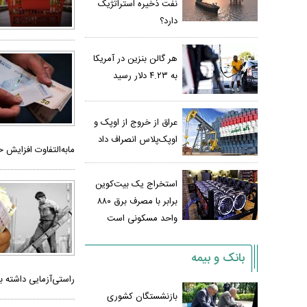
نفت ذخیره استراتژیک
دارد؟
هر گالن بنزین در آمریکا
به ۴.۲۳ دلار رسید
عراق از خروج از اوپک و
اوپک‌پلاس انصراف داد
مابه‌التفاوت افزایش
استخراج یک بیت‌کوین
برابر با مصرف برق ۸۸۰
واحد مسکونی است
بانک و بیمه
راستی‌آزمایی داشته ب
بازنشستگان کشوری