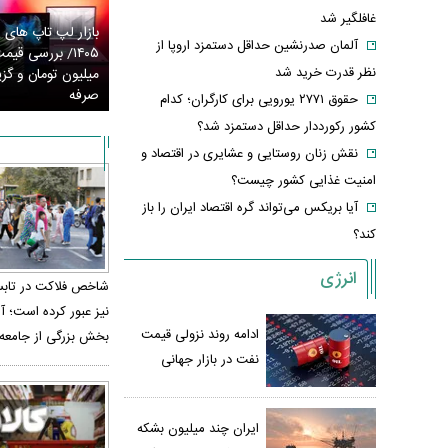
غافلگیر شد
بازار لپ‌ تاپ‌ های
آلمان صدرنشین حداقل دستمزد اروپا از
نظر قدرت خرید شد
میلیون تومان و گزین
صرفه
حقوق ۲۷۷۱ یورویی برای کارگران؛ کدام
کشور رکورددار حداقل دستمزد شد؟
نقش زنان روستایی و عشایری در اقتصاد و
امنیت غذایی کشور چیست؟
آیا بریکس می‌تواند گره اقتصاد ایران را باز
کند؟
انرژی
نیز عبور کرده است؛ آ
ادامه روند نزولی قیمت
بخش بزرگی از جامعه
نفت در بازار جهانی
باره گران شد/ قیمت هاشمی از نیم
قیمت برنج دوباره تغییر کرد/ نرخ جدید ا
لیون تومان عبور کرد
ایرانی و خارجی
ایران چند میلیون بشکه