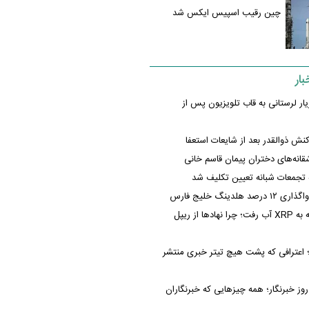
چین رقیب اسپیس ایکس شد
ار
ار لرستانی به قاب تلویزیون پس از
نش ذوالقدر بعد از شایعات استعفا
انه‌های دختران پیمان قاسم خانی
ه تجمعات شبانه تعیین تکلیف شد
د هلدینگ خلیج فارس
ورود سرمایه به XRP آب رفت؛ چرا نهادها از ریپل
؛ اعترافی که پشت هیچ تیتر خبری منتشر
وز خبرنگار؛ همه چیزهایی که خبرنگاران