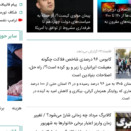
پیام قالیبا
 اقتصادی در مرداد
شکاف تورمی دهک‌ه
۱۴۰۵/ بررسی قیمت‌ها از ۱۲۰ تا ۲۰۰
پیمان مولوی کیست؟/ از حمله به
ترامپ نشست
ه‌های مقرون‌ به‌
سیاست‌های دولت چهاردهم تا
طرفداری مشروط از توافق با آمریکا
سایر حوزه
اقتصاد۲۴ گزارش می‌دهد:
کابوس ۹۶ درصدی شاخص فلاکت چگونه
معیشت ایرانیان را زیر و رو کرده است؟/ راه حل،
اصلاحات بنیادین است
شاخص فلاکت در تابستان ۱۴۰۵ به مرز ۹۶ درصد رسیده و در ۱۹ استان حتی از ۱۰۰ درصد
ماری که روایتگر همزمان گرانی، بیکاری و کاهش امید به آینده در
 است.
نواع برنج
قیمت واقعی مرغ لو رفت/ مرغ ارزان‌تر از هزینه
برنج ایرانی
کالابرگ مرداد چه زمانی شارژ می‌شود؟ / تغییر
تولید فروخته می‌شود!
زمان واریز اعتبار برخی خانوارها به شهریور