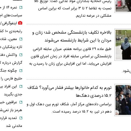
رئیس اتحادیه بنکداران مواد غذایی گفت: توزیع کالا
نسبت به تقاضا ۲ تا ۳ برابر است که براین اساس
سیاست‌های اجت
مشکلی در عرضه نداریم.
اینفوگرافی/
رتبه‌بندی ۱۰ کشور اتمی جهان
بالاخره تکلیف بازنشستگی مشخص شد؛ زنان و
معین، شادم
مردان با این شرایط بازنشسته می‌شوند
تازه پزشکیان دو
طبق ماده ۲۹ قانون برنامه هفتم، میزان سابقه الزامی
واکنش دفتر
بازنشستگی بر اساس سابقه افراد در زمان اجرای قانون
گزارش درباره ک
افزایش می‌یابد، اما این افزایش برای زنان با رسیدن به
چگونه جنگ
خلیج فارس را ن
این افراد ب
تورم به کدام خانوارها بیشتر فشار می‌آورد؟ شکاف
جدی بگیرید
۱۵.۲ درصدی دهک‌ها
عراقچی خبر 
براساس داده‌های مرکز آمار، شکاف تورم بین دهک اول و
هرمز باز نمی‌ش
دهم در تیر، به ۱۵.۲ درصد رسیده است.
تمدید قراردا
ماندنی شد