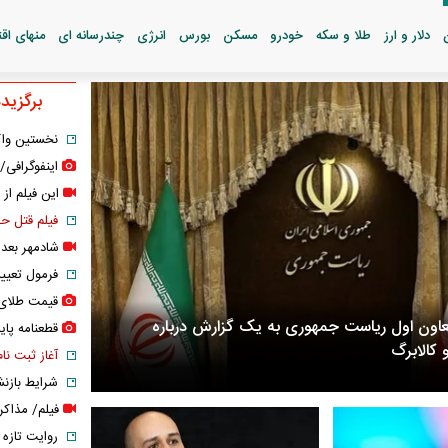
دلار و ارز
طلا و سکه
خودرو
مسکن
بورس
انرژی
چندرسانه ای
منهای اق
برگزیده
نخستین واک
اینفوگرافی/
این فیلم از 
فیلم قتل حم
شادمهر بعد از ۲۸ سال دوباره «گل یا
فرمول تعیی
قیمت طلای ۱۸ عیار از ۱۹ میلیون گ
اون اول ریاست جمهوری به یک گزارش درباره
قطعنامه پای
کالابرگ
آغاز ثبت نام کوییک S با ۰۰
شرایط بازن
فیلم/ مذاک
روایت تازه 