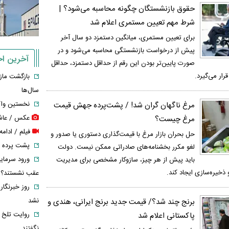
حقوق بازنشستگان چگونه محاسبه می‌شود؟ |
شرط مهم تعیین مستمری اعلام شد
برای تعیین مستمری، میانگین دستمزد دو سال آخر
پیش از درخواست بازنشستگی محاسبه می‌شود و در
آخرین اخب
صورت پایین‌تر بودن این رقم از حداقل دستمزد، حداقل
ار می‌گیرد.
بازگشت مازی
سال‌ها
نخستین واک
مرغ ناگهان گران شد! / پشت‌پرده جهش قیمت
عکس / عاشق
مرغ چیست؟
فیلم / ادام
حل بحران بازار مرغ با قیمت‌گذاری دستوری یا صدور و
پشت پرده واگذاری ۱۲ درص
لغو مکرر بخشنامه‌های صادراتی ممکن نیست. دولت
باید پیش از هر چیز، سازوکار مشخصی برای مدیریت
 ذخیره‌سازی ایجاد کند.
عقب نشستند؟
روز خبرنگار
نشد
برنج چند شد؟/ قیمت جدید برنج ایرانی، هندی و
روایت تلخ ر
پاکستانی اعلام شد
نگفتند