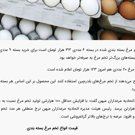
دید شد/ اولین
هجوم خودروسازان چینی به اروپا؛ آیا
واردات خودرو از منطق
 سیاسی + جدول
کارخانه‌های بحران‌زده نجات پیدا می‌کنند؟
داغی که بازار خودرو ر
ته‌های بزرگ‌تر تخم مرغ به صرفه‌تر خواهد بود.
اعلام شده است.
د.
رئیس هیئت مدیره اتحادیه مرغداران میهن گفت: با افزایش حداقل ۰۰
فند؛ قدرت تهدید
رونمایی از پوکو M ۸ پاور با باتری ۸۰۰۰
و افزود: عرضه با نرخ‌های بالاتر گرانفروشی است.
 است؟
میلی‌آمپرساعتی
رونمای
قیمت انواع تخم مرغ بسته بندی