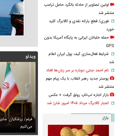
اولین تصاویر از حادثه بالگرد حامل ترامپ
منتشر شد
فوری/ قطع یارانه نقدی و کالابرگ کلید
خورد
حمله خلبانان ایرانی به پایگاه آمریکا بدون
GPS
شرایط فعال‌سازی کیف پول ایران اعلام
ویدئو
شد
نام احمد جنتی دوباره بر سر زبان‌ها افتاد
پوستر جدید رهبر انقلاب با یک پیام مهم
منتشر شد
بازار اجاره لپ‌تاپ رونق گرفت + عکس
اعتبار کالابرگ مرداد ۱۴۰۵ امروز شارژ شد
بازار
پزشکیان: اگر ارز ترجیحی را حذف نمی‌کردیم، قطعاً قحطی
فیلم/ پزشکیان: سایپ
ی‌آمد
تایل جدید صابر ابر در فضای مجازی پربازدید شد
می‌کنیم
عکس دیده‌نشده 