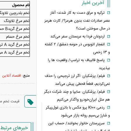
آخرین اخبار
نام محصول
ترکیه و عراق دست به کار شدند؛ آغاز
تخم بلدرچین تلاو
عصر صادرات نفت بدون هرمز؟/ کارت هرمز
تخم مرغ تلاونگ
در حال سوختن است؟
تخم مرغ گریدB حسام
اردوغان فردا به عربستان سفر می‌کند
تخم مرغ حسام
انفجار اتوبوس در حومه دمشق/ ۲ کشته
تخم مرغ گرید A ترخون بانو
و ۱۳ زخمی
تخم مرغ گرید A مرغداران مرکز
پاسخ قالیباف به ترامپ/ واقعیت ها را
بپذیرید
منبع:
اقتصاد آنلاین
فیلم/ پزشکیان: اگر ارز ترجیحی را حذف
نمی‌کردیم، قطعاً قحطی پیش می‌آمد
فیلم/ پزشکیان: سایپا و چند شرکت دیگر
هم مثل ایران‌خودرو واگذار می‌کنیم
قیمت تخم م
ردمی K۱۰۰ پرو مکس با باتری غول‌پیکر
و شارژ بی‌سیم روانه بازار می‌شود
سرپرستان خانوار بخوانند/ حساب این
خبرهای مرتبط