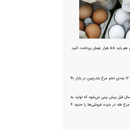
ه آزاد تهران؛ مناظره
ا تحت تأثیر قرار داد
قیمت تخم مرغ بسته بندی شده در بسته ۶ عددی ۳۳ هزار تومان است برای خرید بسته ۹ عددی هم باید ۵۵ هزار تومان پرداخت کنید.
عده‌ای از افراد ترجیح می‌دهند از تخم مرغ‌های بلدرچین استفاده کنند این محصول بر این اساس هر بسته ۱۲ عددی تخم مرغ بلدرچین در بازار ۴۰
۱ هزارتنی تولید تخم مرغ نسبت به سال قبل پیش بینی می‌شود که تولید به
یک میلیون و ۳۰۰ هزارتن برسد. رئیس هیئت مدیره اتحادیه مرغداران میهن نرخ منطقی هر عدد تخم مرغ فله در خرده فروشی‌ها را حدود ۴
چین از بمب افکن H-۶N با موشک هسته‌ای
ی کرد