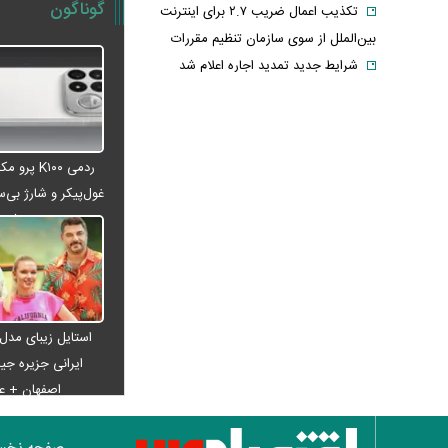
گوناگون
تکذیب اعمال ضریب ۲.۷ برای اینترنت
بین‌الملل از سوی سازمان تنظیم مقررات
شرایط جدید تمدید اجاره اعلام شد
الحدث: به زودی بیانیه‌ای مشترک از
سوی عمان و ایران درباره «ایجاد یک گذرگاه
موقت در تنگه هرمز» منتشر می‌شود
ردمی K۱۰۰ پ
تغییر زمانبندی‌ شارژ اعتبار کالابرگ
غول‌پیکر و شارژ بی‌سی
پیشنهاد ۱۳۲میلیاردی رامین رضاییان به
می‌شود
استقلال
آلمان صدرنشین حداقل دستمزد اروپا از
نظر قدرت خرید شد
عکس دیده‌نشده ظل‌السلطنه نوه
ناصرالدین شاه در لباس دامادی
استایل زیبای مدل
موشک خیبرشکن ایران چیست؟
ایرانی جزیره جیم
اصفهان + 
جزئیات جدید از برد، سرعت و قابلیت‌های
این موشک
قوه قضاییه: ادعای نماینده مجلس درباره