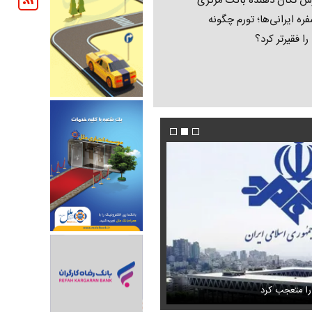
ش تکان‌ دهنده بانک مرکزی
فره ایرانی‌ها؛ تورم چگونه
 را فقیرتر کرد؟
فیلم/ پزشکیان: اگر ارز ترجیحی را حذف نمی‌کردی
دون GPS
را متعجب کرد
پیش می‌آمد
استایل جدید صابر ابر در فضای مجازی پرباز