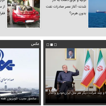
ترکیه و عراق دست به کار
گزار
شدند؛ آغاز عصر صادرات نفت
از س
بدون هرمز؟
فقرا
عکس
ا و چند شرکت دیگر هم مثل ایران‌خودرو واگذار
ظل‌السلطنه نوه ناصرالدین شاه در لباس دامادی
حمله خلبانان ایرانی به پایگاه آمریکا ب
سانسور عجیب تلویزیون همه 