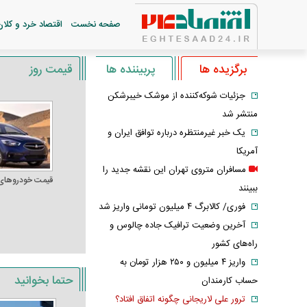
صفحه نخست
اقتصاد خرد و کلان
برگزیده ها
پربیننده ها
قیمت روز
جزئیات شوکه‌کننده از موشک خیبرشکن
منتشر شد
یک خبر غیرمنتظره درباره توافق ایران و
آمریکا
مسافران متروی تهران این نقشه جدید را
قیمت خودرو‌های
ببینند
فوری/ کالابرگ ۴ میلیون تومانی واریز شد
آخرین وضعیت ترافیک جاده چالوس و
راه‌های کشور
واریز ۴ میلیون و ۲۵۰ هزار تومان به
حتما بخوانید
حساب کارمندان
ترور علی لاریجانی چگونه اتفاق افتاد؟