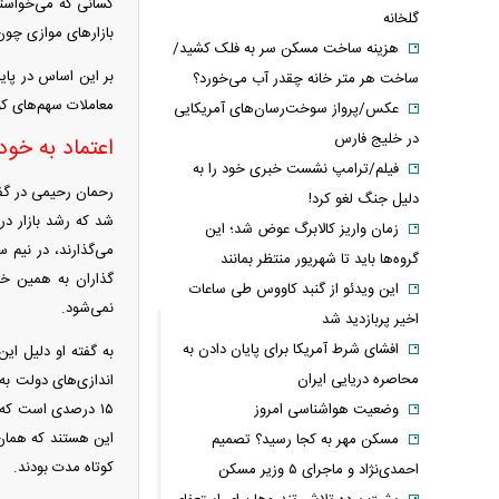
کسانی که می‌خواستن
گلخانه
بازار‌های موازی چون
هزینه ساخت مسکن سر به فلک کشید/
ساخت هر متر خانه چقدر آب می‌خورد؟
معاملات سهم‌های کوچک بازار کندت
عکس/پرواز سوخت‌رسان‌های آمریکایی
در خلیج فارس
اعتماد به خود
فیلم/ترامپ نشست خبری خود را به
دلیل جنگ لغو کرد!
شد که رشد بازار در
زمان واریز کالابرگ عوض شد؛ این
می‌گذارند، در نیم 
گروه‌ها باید تا شهریور منتظر بمانند
گذاران به همین خود
این ویدئو از گنبد کاووس طی ساعات
نمی‌شود.
اخیر پربازدید شد
افشای شرط آمریکا برای پایان دادن به
به گفته او دلیل ای
محاصره دریایی ایران
وضعیت هواشناسی امروز
این هستند که همان 
مسکن مهر به کجا رسید؟ تصمیم
کوتاه مدت بودند.
احمدی‌نژاد و ماجرای ۵ وزیر مسکن