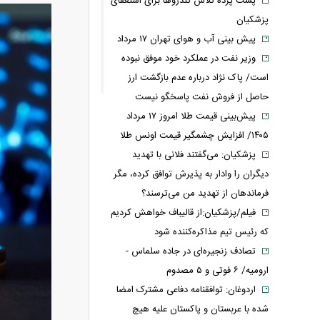
پشت پرده تلاش تندروها برای استعفای
پزشکیان
پیش بینی آب و هوای تهران ۱۷ مرداد
وزیر نفت در عملکرد خود موفق نبوده
است/ پاک نژاد درباره عدم بازگشت ارز
حاصل از فروش نفت پاسخگو نیست
پیش‌بینی قیمت طلا امروز ۱۷ مرداد
۱۴۰۵/ افزایش چشمگیر قیمت اونس طلا
پزشکیان: می‌گفتند فلانی با تهدید
دیگران را وادار به پذیرش توافق کرده، مگر
فرماندهان از تهدید من می‌ترسند؟
فیلم/پزشکیان:از قالیباف خواهش کردیم
که رئیس تیم مذاکره‌کننده شود
تصادف زنجیره‌ای در جاده سلماس -
ارومیه/ ۶ فوتی و ۵ مصدوم
اردوغان: توافقنامه دفاعی مشترک امضا
شده با عربستان و پاکستان علیه هیچ