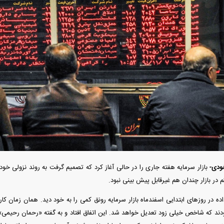
به اروپا؛ آیا
واردات خودرو از منطقه آزاد تهران؛ مناظره
ت پیدا می‌کنند؟
داغی که بازار خودرو را تحت تأثیر قرار داد
رونمایی از پوکو M ۸ پاور با باتری ۸۰۰۰
چین از بمب افکن H-۶N با موشک هسته‌ای
بازار سرمایه هفته جاری را در حالی آغاز کرد که تصمیم گرفت به روند نزولی خود ا
عتی
رونمایی کرد
در بازار چندان هم غیرقابل پیش بینی نبود.
 در روز‌های ابتدایی اسفندماه بازار سرمایه رونق کمی را به خود دید. همان زمان کار
بودند که شاخص خیلی زود تعدیل خواهد شد. این اتفاق افتاد و به گفته «رحمان رحیمی» 