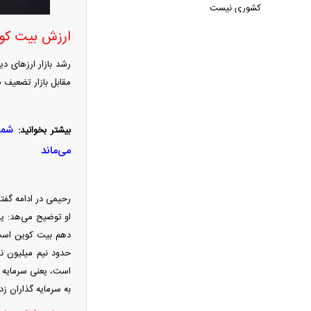
کشوری نیست
تحریم‌های جدید آمریکا علیه ایران
ارزش بیت کوین ۱۰ برابر بازار سر
توافق سه‌جانبه ایران، عمان و آمریکا در
رشد بازار ارز‌های 
ایستگاه آخر/چشم‌ها به تصمیم شورای عالی
مقابل بازار تضعیف 
امنیت ملی
فیلم/ خط و نشان ترامپ برای سوئیس
عبدالناصر همتی: اگر اقتصاد ایران در
شما
بیشتر بخوانید:
حال فروپاشی بود، چرا آمریکا از توافق
می‌ماند
می‌گوید
پیمان مولوی کیست؟/ از حمله به
سیاست‌های دولت چهاردهم تا طرفداری
رحیمی در ادامه گفتگو با اقتصاد ۲۴ درباره بازار این 
مشروط از توافق با آمریکا
جزئیات «توافق مکه» منتشر شد؛ پیمان
دفاعی سه‌جانبه ترکیه، عربستان و پاکستان
رقم تاریخی اجارۀ کشتی برای انتقال
است، یعنی سرمایه گ
به سرمایه گذاران زد
نفت عراق به خارج از هرمز
نتایج آزمون مدارس سمپاد اعلام شد