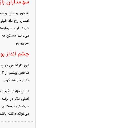
سهامداران با
امام‌ جمعه اهواز: با افزایش برد
موشک‌هایمان به ۱۵ هزار کیلومتر
امسال رخ داد خیلی‌ه
می‌خواهیم عمق خاک آمریکا را بزنیم
شوند. این سرمایه‌ه
ادعای وزیر خزانه‌داری آمریکا: به زودی
می‌دانند مسکن به 
شاهد توافق با ایران خواهیم بود
نمی‌بینیم.
حمله ۶ قلاده سگ به کودک ۹ ساله در
چشم انداز بو
سنندج
رسانه اماراتی: دور هفتم مذاکرات لبنان
و اسرائیل؛ بدون توافق، بدون عقب‌نشینی
یک لایحه، هزار سؤال؛ سهم ایران از خزر
تکرار خواهد کرد.
واقعاً در خطر است؟
او می‌افزاید: اگرچ
با وجود جنگ و تحریم می‌توان شرایط
اقتصادی را بهبود بخشید
سوددهی نیست چرا که
خبر مهم برای بازنشستگان/ شرط جدید
می‌تواند داشته باش
بازنشستگی اعلام شد
قیمت انواع لپ تاپ ام اس آی MSI +