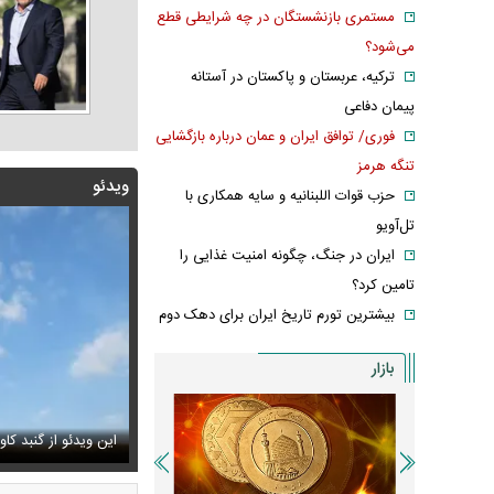
مستمری بازنشستگان در چه شرایطی قطع
می‌شود؟
ترکیه، عربستان و پاکستان در آستانه
پیمان دفاعی
فوری/ توافق ایران و عمان درباره بازگشایی
تنگه هرمز
ویدئو
حزب قوات اللبنانیه و سایه همکاری با
تل‌آویو
ایران در جنگ، چگونه امنیت غذایی را
تامین کرد؟
بیشترین تورم تاریخ ایران برای دهک دوم
بازار
فیلم/پزشکیان:از قال
س های زیبای هدیه تهرانی در یک گلخانه
دئو از گنبد کاووس طی ساعات اخیر پربازدید شد
شود
عکس/پرواز سوخ