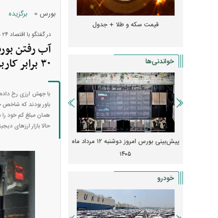
»
بورس
برگزیده
دول
قیمت دلار، یورو و سایر ارز‌ها + جدول
قیمت خودرو‌های ایران 
در گفتگو با اقتصاد ۲۴ مطرح شد:
آب رفتن بورس
۳۰ برابر کاربران بورس هستند
خواندنی‌ها
با جهش ارزی رخ داده د
باور بودند که شاخص خ
همان مبلغ کم خود را ذ
حالا بازار ارز‌های دی
پیش‌بینی بورس امروز دوشنبه ۱۲ مرداد ماه
زنگ خطر انباشت نیاز در بازار مسکن؛ فنر
کارنامه مردود محسن پاک‌ ن
قیمت‌ها فشرده شده
درآمد ارزی تا بازی با 
خودرو