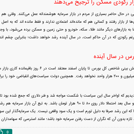
زار رکودی مسکن را ترجیح می‌دهند
ا از بازار رفتند و کسانی هم که مانده‌اند اعتمادی ندارند و فقط مانده اند که به اصل
ا به بازار‌های دیگر مانند طلا، سکه، خودرو و حتی زمین و مسکن برده می‌شود، با وج
رغم رکودی که در آن حاکم است، در سال آینده رشد خواهد داشت؛ بنابراین چشم اندا
رس در سال آینده
این کارشناس در پیش بینی شاخص کل بورس تا پایان اسفند
شاخص بیشتر از ۲ میلیون و ۲۰۰ هزار واحد نخواهد رفت. همچنین دولت سیاست‌های انقباضی خ
ه دیدیم که اواخر سال این سیاست با شکست مواجه شد و فنر دلاری که جمع شده بود تا 
اصلی دلار در نرفته و سال بعد احتمالا دلار روی ۸۰ تا ۹۰ هزار تومان باشد. به 
 این رشد صرفا به دلیل تورم است و یک سود واقعی نیست. یک سرمایه‌گذار این سود
د تازه بدون آن که نگران از دست رفتن سرمایه خود باشد؛ مانند استرسی که سهامداران 
0