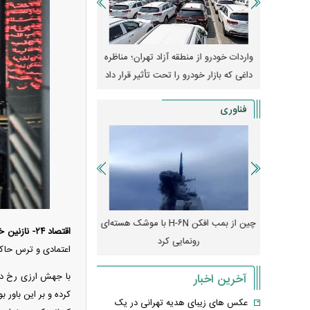
ران؛ مناظره
قیمت خودرو وارد فاز جدید شد/ اولین
هجوم خودروسازان چینی 
یر قرار داد
واکنش بازار به تحولات سیاسی + جدول
کارخانه‌های بحران‌زده نجا
فناوری
فکن H-۶N با موشک هسته‌ای
پهپاد رهگیر یا موشک پدافند؛ قدرت تهدید
اقتصاد ۲۴- نازنین خودی-
کدامیک بیشتر است؟
میلی‌آمپرسا
اعتمادی و ترس حاکم 
با جهش ارزی رخ داده
آخرین اخبار
کرده و بر این باور 
عکس های زیبای هدیه تهرانی در یک