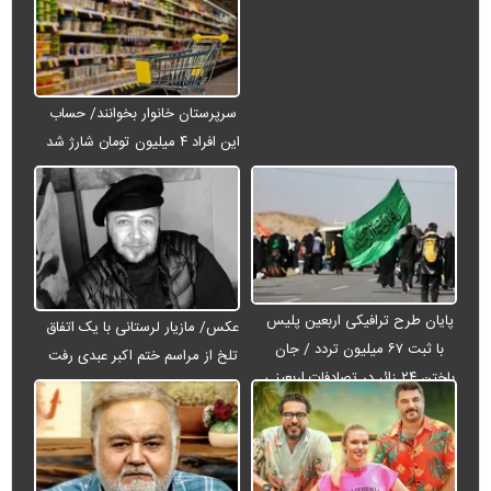
سرپرستان خانوار بخوانند/ حساب
این افراد ۴ میلیون تومان شارژ شد
پایان طرح ترافیکی اربعین پلیس
عکس/ مازیار لرستانی با یک اتفاق
با ثبت ۶۷ میلیون تردد / جان
تلخ از مراسم ختم اکبر عبدی رفت
باختن ۲۴ زائر در تصادفات اربعینی