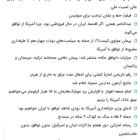
عالی امنیت ملی
فیلم/ خط و نشان ترامپ برای سوئیس
عبدالناصر همتی: اگر اقتصاد ایران در حال فروپاشی بود، چرا آمریکا از توافق
می‌گوید
پیمان مولوی کیست؟/ از حمله به سیاست‌های دولت چهاردهم تا طرفداری
مشروط از توافق با آمریکا
جزئیات «توافق مکه» منتشر شد؛ پیمان دفاعی سه‌جانبه ترکیه، عربستان و
پاکستان
رقم تاریخی اجارۀ کشتی برای انتقال نفت عراق به خارج از هرمز
نتایج آزمون مدارس سمپاد اعلام شد
امام‌ جمعه اهواز: با افزایش برد موشک‌هایمان به ۱۵ هزار کیلومتر می‌خواهیم
عمق خاک آمریکا را بزنیم
ادعای وزیر خزانه‌داری آمریکا: به زودی شاهد توافق با ایران خواهیم بود
حمله ۶ قلاده سگ به کودک ۹ ساله در سنندج
رسانه اماراتی: دور هفتم مذاکرات لبنان و اسرائیل؛ بدون توافق، بدون
عقب‌نشینی