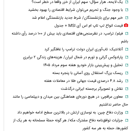
یک لایحه، هزار سؤال؛ سهم ایران از خزر واقعاً در خطر است؟
با وجود جنگ و تحریم می‌توان شرایط اقتصادی را بهبود بخشید
خبر مهم برای بازنشستگان/ شرط جدید بازنشستگی اعلام شد
قیمت انواع لپ تاپ ام اس آی MSI + جدول
فیلم/ ترامپ: در نظرسنجی‌های اقتصادی باید بیش از ۱۰۰ درصد رأی داشته
باشم
آتلانتیک: تاب‌آوری ایران دولت ترامپ را غافلگیر کرد
پارادوکس گرانی و تورم در شمال ایران/ هزینه‌های زندگی ۲ برابری
تحلیل و پیش‌بینی بازار خودرو هفته سوم مرداد ۱۴۰۵
ریسک بزرگ استقلال روی آسانی با پنجره بسته
رشد ۴.۸ درصدی قیمت جهانی طلا در معاملات هفته
نقاش و تصویرگر برجسته ایرانی درگذشت
معاون عراقچی: در هیچ دوره‌ای هماهنگی بین میدان و دیپلماسی را مانند
حال حاضر نداشتیم
وزارت دفاع چین: به نوسازی ارتش در بالاترین سطح ادامه خواهیم داد
جزئیات توافق‌نامه دفاع مشترک مکه/ هر گونه حملهٔ مسلحانه به هر یک از
کشورها، حمله به هر سه کشور