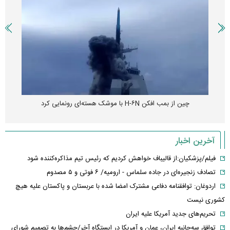
چین از بمب افکن H-۶N با موشک هسته‌ای رونمایی کرد
آخرین اخبار
فیلم/پزشکیان:از قالیباف خواهش کردیم که رئیس تیم مذاکره‌کننده شود
تصادف زنجیره‌ای در جاده سلماس - ارومیه/ ۶ فوتی و ۵ مصدوم
اردوغان: توافقنامه دفاعی مشترک امضا شده با عربستان و پاکستان علیه هیچ
کشوری نیست
تحریم‌های جدید آمریکا علیه ایران
توافق سه‌جانبه ایران، عمان و آمریکا در ایستگاه آخر/چشم‌ها به تصمیم شورای