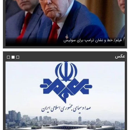
فیلم/ خط و نشان ترامپ برای سوئیس
فی
عکس