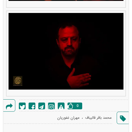
0
گزارش
،
محمد باقر قالیباف
مهران غفوریان
خطا