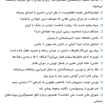
می‌شوند
فیلم/واکنش نعیمه نظام‌دوست از بغل کردن دختری با استایل پسرانه
بازداشت دو جراح زیبایی قلابی که حوصله درس خواندن نداشتند!
سپاه بیانیه جدید داد؛ روایت شکست ترامپ در جنگ با ایران
سنتکام درباره محاصره دریایی ایران چه نقشه‌ای دارد؟
عکس عاشقانه سپند امیرسلیمانی با پسرش
استایل جذاب لیندا کیانی در اکران ماه پنهان + عکس
پیام روز خبرنگار قالیباف؛ دشمن در میدان رسانه و تحریف فعال شده است
تورم به کدام خانوارها بیشتر فشار می‌آورد؟ شکاف ۱۵.۲ درصدی دهک‌ها
عکس/ خانه اعیان نشین در شمال تهران در دوران قاجار
طلا یا دلار یا بورس؛ سرمایه‌گذاران به دنبال امن‌ترین پناهگاه سرمایه‌اند
روش شارژ کردن گوشی بدون نیاز به پریز برق
بورس دوباره سبزپوش شد/ شاخص هم‌وزن به بازدهی ۶۱ درصدی رسید
خبر فوری از پرسپولیس؛ تکلیف بیفوما روشن شد
شورای عالی امنیت ملی کجاست؟ همه‌چیز درباره اتاق تصمیم‌گیری پرونده‌های
حساس