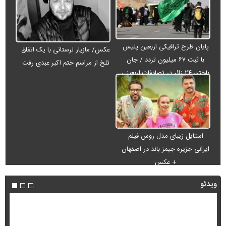
پایان طرح ترافیکی اربعین پلیس
عکس/ مازیار لرستانی با یک اتفاق
با ثبت ۶۷ میلیون تردد / جان
تلخ از مراسم ختم اکبر عبدی رفت
باختن ۲۴ زائر در تصادفات اربعینی
استایل زیبای مدل روس فیلم
ایرانی جزیره جیمز باند در اصفهان
+ عکس
ویدئو