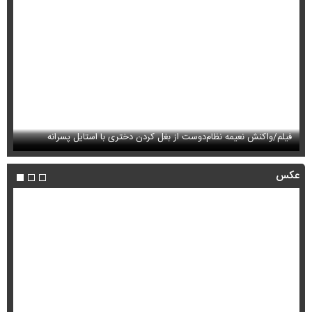
فیلم/واکنش نعیمه نظام‌دوست از بغل کردن دختری با استایل پسرانه
فی
عکس