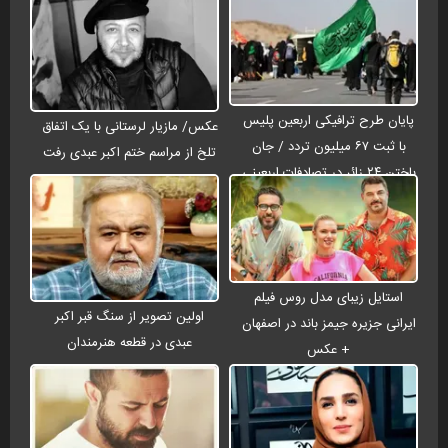
پایان طرح ترافیکی اربعین پلیس
عکس/ مازیار لرستانی با یک اتفاق
با ثبت ۶۷ میلیون تردد / جان
تلخ از مراسم ختم اکبر عبدی رفت
باختن ۲۴ زائر در تصادفات اربعینی
استایل زیبای مدل روس فیلم
اولین تصویر از سنگ قبر اکبر
ایرانی جزیره جیمز باند در اصفهان
عبدی در قطعه هنرمندان
+ عکس