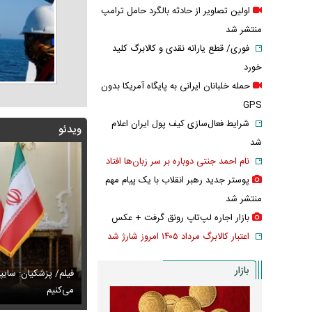
اولین تصاویر از حادثه بالگرد حامل ترامپ
منتشر شد
فوری/ قطع یارانه نقدی و کالابرگ کلید
خورد
حمله خلبانان ایرانی به پایگاه آمریکا بدون
GPS
شرایط فعال‌سازی کیف پول ایران اعلام
ویدئو
شد
نام احمد جنتی دوباره بر سر زبان‌ها افتاد
پوستر جدید رهبر انقلاب با یک پیام مهم
منتشر شد
بازار اجاره لپ‌تاپ رونق گرفت + عکس
اعتبار کالابرگ مرداد ۱۴۰۵ امروز شارژ شد
بازار
پزشکیان: اگر ارز ترجیحی را حذف نمی‌کردیم، قطعاً قحطی
فیلم/ پزشکیان: سایپ
ی‌آمد
تایل جدید صابر ابر در فضای مجازی پربازدید شد
می‌کنیم
عکس دیده‌نشده 