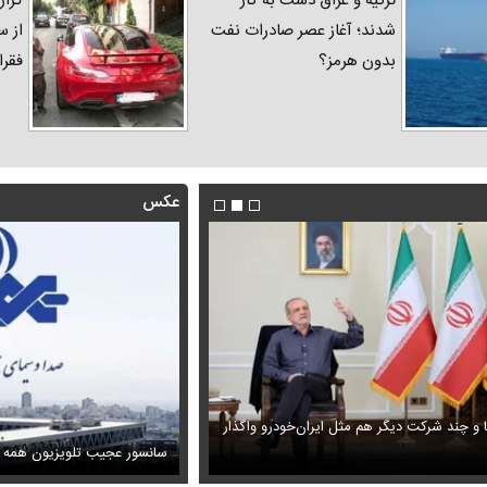
ترکیه و عراق دست به کار
گزار
شدند؛ آغاز عصر صادرات نفت
از س
بدون هرمز؟
فقرا
عکس
ا و چند شرکت دیگر هم مثل ایران‌خودرو واگذار
ظل‌السلطنه نوه ناصرالدین شاه در لباس دامادی
حمله خلبانان ایرانی به پایگاه آمریکا ب
سانسور عجیب تلویزیون همه 