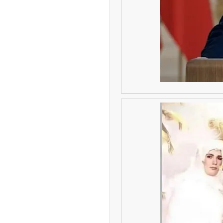
ه آزاد تهران؛ مناظره
ا تحت تأثیر قرار داد
چین از بمب افکن H-۶N با موشک هسته‌ای
ی کرد