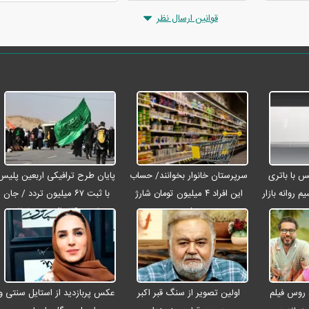
قوانین ارسال نظر
رو مکس با باتری
سرپرستان خانوار بخوانند/ حساب
پایان طرح ترافیکی اربعین پلیس
م روانه بازار
این افراد ۴ میلیون تومان شارژ
با ثبت ۶۷ میلیون تردد / جان
شد
باختن ۲۴ زائر در تصادفات
اربعینی
 روس فیلم
اولین تصویر از سنگ قبر اکبر
عکس پربازدید از استایل سنتی و