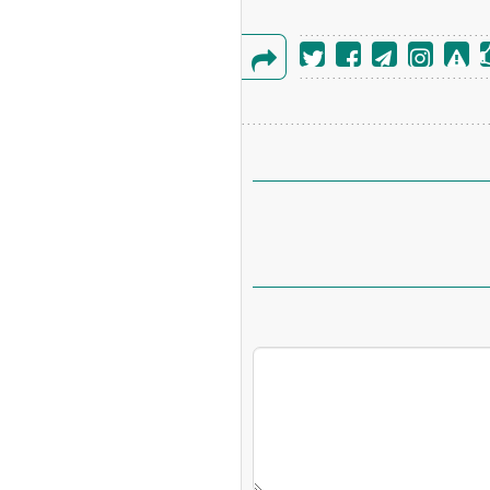
گزارش
خطا