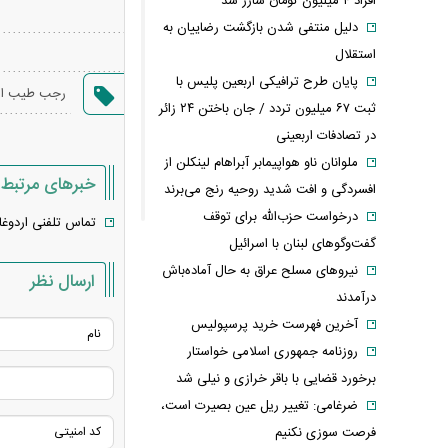
افراد ۴ میلیون تومان شارژ شد
دلیل منتفی شدن بازگشت رضاییان به
استقلال
پایان طرح ترافیکی اربعین پلیس با
رجب طیب ار
ثبت ۶۷ میلیون تردد / جان باختن ۲۴ زائر
در تصادفات اربعینی
ملوانان ناو هواپیمابر آبراهام لینکلن از
خبرهای مرتبط
افسردگی و افت شدید روحیه رنج می‌برند
درخواست حزب‌الله برای توقف
تماس تلفنی اردوغا
گفت‌وگوهای لبنان با اسرائیل
نیروهای مسلح عراق به حال آماده‌باش
ارسال نظر
درآمدند
آخرین فهرست خرید پرسپولیس
روزنامه جمهوری اسلامی خواستار
برخورد قضایی با باقر خرازی و نیلی شد
ضرغامی: تغییر ریل عین بصیرت است،
فرصت سوزی نکنیم