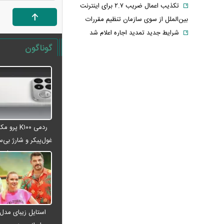
تکذیب اعمال ضریب ۲.۷ برای اینترنت
بین‌الملل از سوی سازمان تنظیم مقررات
شرایط جدید تمدید اجاره اعلام شد
الحدث: به زودی بیانیه‌ای مشترک از
گوناگون
سوی عمان و ایران درباره «ایجاد یک گذرگاه
موقت در تنگه هرمز» منتشر می‌شود
تغییر زمانبندی‌ شارژ اعتبار کالابرگ
پیشنهاد ۱۳۲میلیاردی رامین رضاییان به
استقلال
ردمی K۱۰۰ پ
آلمان صدرنشین حداقل دستمزد اروپا از
غول‌پیکر و شارژ بی‌سی
نظر قدرت خرید شد
می‌شود
عکس دیده‌نشده ظل‌السلطنه نوه
ناصرالدین شاه در لباس دامادی
موشک خیبرشکن ایران چیست؟
جزئیات جدید از برد، سرعت و قابلیت‌های
این موشک
استایل زیبای مدل
قوه قضاییه: ادعای نماینده مجلس درباره