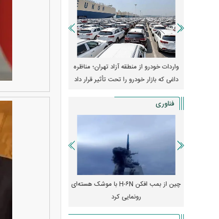
وپا؛ آیا
واردات خودرو از منطقه آزاد تهران؛ مناظره
قیمت خودرو وارد فاز ج
دا می‌کنند؟
داغی که بازار خودرو را تحت تأثیر قرار داد
واکنش بازار به تحولات
فناوری
رونمایی از پوکو M ۸ پاور با باتری ۸۰۰۰
چین از بمب افکن H-۶N با موشک هسته‌ای
پهپاد رهگیر یا موشک پدا
رونمایی کرد
کدامیک بیشتر