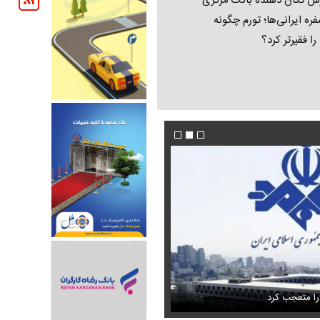
ش تکان‌ دهنده بانک مرکزی
فره ایرانی‌ها؛ تورم چگونه
 را فقیرتر کرد؟
فیلم/ پزشکیان: اگر ارز ترجیحی را حذف نمی‌کردی
دون GPS
را متعجب کرد
پیش می‌آمد
استایل جدید صابر ابر در فضای مجازی پرباز