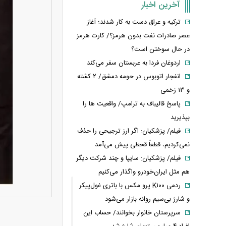
آخرین اخبار
ترکیه و عراق دست به کار شدند؛ آغاز
عصر صادرات نفت بدون هرمز؟/ کارت هرمز
در حال سوختن است؟
اردوغان فردا به عربستان سفر می‌کند
انفجار اتوبوس در حومه دمشق/ ۲ کشته
و ۱۳ زخمی
پاسخ قالیباف به ترامپ/ واقعیت ها را
بپذیرید
فیلم/ پزشکیان: اگر ارز ترجیحی را حذف
نمی‌کردیم، قطعاً قحطی پیش می‌آمد
فیلم/ پزشکیان: سایپا و چند شرکت دیگر
هم مثل ایران‌خودرو واگذار می‌کنیم
ردمی K۱۰۰ پرو مکس با باتری غول‌پیکر
و شارژ بی‌سیم روانه بازار می‌شود
سرپرستان خانوار بخوانند/ حساب این