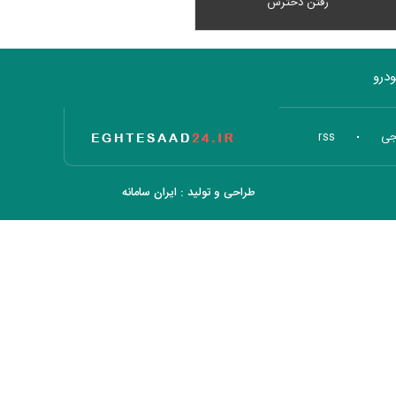
رفتن دخترش
درو
تاریخ اقتصاد
جی
rss
طراحی و تولید :
ایران سامانه