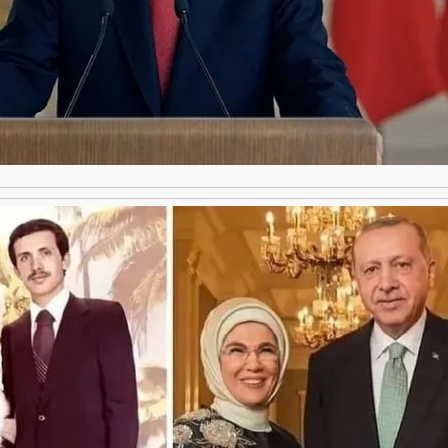
دید شد/ اولین
هجوم خودروسازان چینی به اروپا؛ آیا
واردات خودرو از منطق
 سیاسی + جدول
کارخانه‌های بحران‌زده نجات پیدا می‌کنند؟
داغی که بازار خودرو ر
فند؛ قدرت تهدید
رونمایی از پوکو M ۸ پاور با باتری ۸۰۰۰
 است؟
میلی‌آمپرساعتی
رونمای