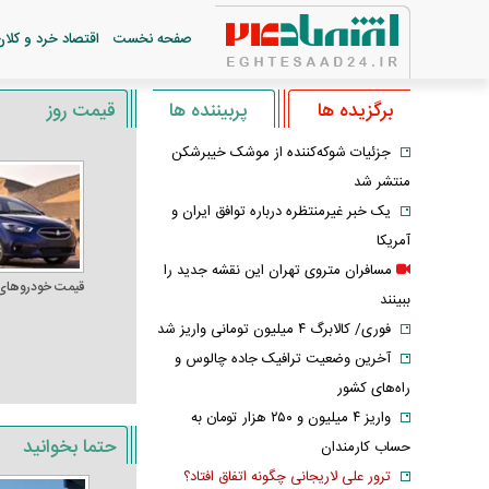
صفحه نخست
اقتصاد خرد و کلان
برگزیده ها
پربیننده ها
قیمت روز
جزئیات شوکه‌کننده از موشک خیبرشکن
منتشر شد
یک خبر غیرمنتظره درباره توافق ایران و
آمریکا
مسافران متروی تهران این نقشه جدید را
قیمت خودرو‌های
ببینند
فوری/ کالابرگ ۴ میلیون تومانی واریز شد
آخرین وضعیت ترافیک جاده چالوس و
راه‌های کشور
واریز ۴ میلیون و ۲۵۰ هزار تومان به
حتما بخوانید
حساب کارمندان
ترور علی لاریجانی چگونه اتفاق افتاد؟