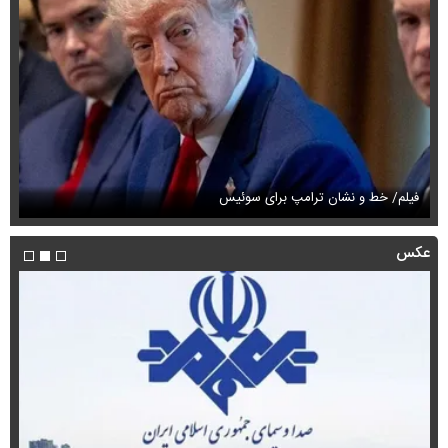
فیلم/ خط و نشان ترامپ برای سوئیس
فی
عکس