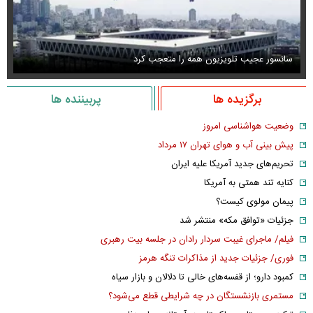
سانسور عجیب تلویزیون همه را متعجب کرد
اس
برگزیده ها
پربیننده ها
وضعیت هواشناسی امروز
پیش بینی آب و هوای تهران ۱۷ مرداد
تحریم‌های جدید آمریکا علیه ایران
کنایه تند همتی به آمریکا
پیمان مولوی کیست؟
جزئیات «توافق مکه» منتشر شد
فیلم/ ماجرای غیبت سردار رادان در جلسه بیت رهبری
فوری/ جزئیات جدید از مذاکرات تنگه هرمز
کمبود دارو؛ از قفسه‌های خالی تا دلالان و بازار سیاه
مستمری بازنشستگان در چه شرایطی قطع می‌شود؟