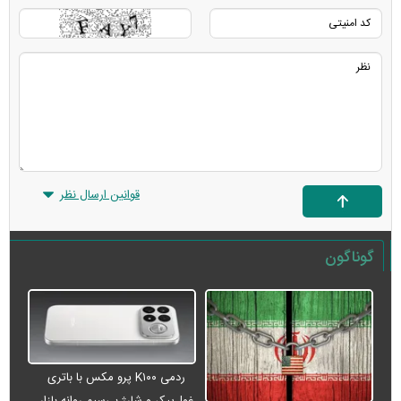
قوانین ارسال نظر
گوناگون
ردمی K۱۰۰ پرو مکس با باتری
غول‌پیکر و شارژ بی‌سیم روانه بازار