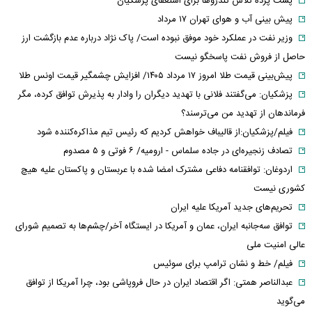
پشت پرده تلاش تندروها برای استعفای پزشکیان
پیش بینی آب و هوای تهران ۱۷ مرداد
وزیر نفت در عملکرد خود موفق نبوده است/ پاک نژاد درباره عدم بازگشت ارز
حاصل از فروش نفت پاسخگو نیست
پیش‌بینی قیمت طلا امروز ۱۷ مرداد ۱۴۰۵/ افزایش چشمگیر قیمت اونس طلا
پزشکیان: می‌گفتند فلانی با تهدید دیگران را وادار به پذیرش توافق کرده، مگر
فرماندهان از تهدید من می‌ترسند؟
فیلم/پزشکیان:از قالیباف خواهش کردیم که رئیس تیم مذاکره‌کننده شود
تصادف زنجیره‌ای در جاده سلماس - ارومیه/ ۶ فوتی و ۵ مصدوم
اردوغان: توافقنامه دفاعی مشترک امضا شده با عربستان و پاکستان علیه هیچ
کشوری نیست
تحریم‌های جدید آمریکا علیه ایران
توافق سه‌جانبه ایران، عمان و آمریکا در ایستگاه آخر/چشم‌ها به تصمیم شورای
عالی امنیت ملی
فیلم/ خط و نشان ترامپ برای سوئیس
عبدالناصر همتی: اگر اقتصاد ایران در حال فروپاشی بود، چرا آمریکا از توافق
می‌گوید