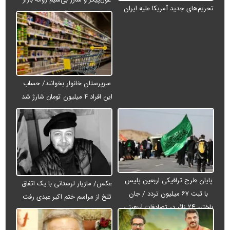
تحریم‌های جدید آمریکا علیه ایران
می‌شود
سرپرستان خانوار بخوانند/ حساب
این افراد ۴ میلیون تومان شارژ شد
پایان طرح ترافیکی اربعین پلیس
عکس/ مازیار لرستانی با یک اتفاق
با ثبت ۶۷ میلیون تردد / جان
تلخ از مراسم ختم اکبر عبدی رفت
باختن ۲۴ زائر در تصادفات اربعینی