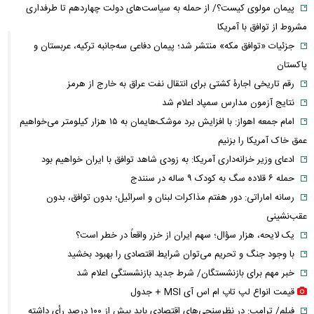
پیمان مولوی کیست؟/ از حمله به سیاست‌های دولت چهاردهم تا طرفداری
مشروط از توافق با آمریکا
جزئیات «توافق مکه» منتشر شد؛ پیمان دفاعی سه‌جانبه ترکیه، عربستان و
پاکستان
رقم تاریخی اجارۀ کشتی برای انتقال نفت عراق به خارج از هرمز
نتایج آزمون مدارس سمپاد اعلام شد
امام‌ جمعه اهواز: با افزایش برد موشک‌هایمان به ۱۵ هزار کیلومتر می‌خواهیم
عمق خاک آمریکا را بزنیم
ادعای وزیر خزانه‌داری آمریکا: به زودی شاهد توافق با ایران خواهیم بود
حمله ۶ قلاده سگ به کودک ۹ ساله در سنندج
رسانه اماراتی: دور هفتم مذاکرات لبنان و اسرائیل؛ بدون توافق، بدون
عقب‌نشینی
یک لایحه، هزار سؤال؛ سهم ایران از خزر واقعاً در خطر است؟
با وجود جنگ و تحریم می‌توان شرایط اقتصادی را بهبود بخشید
خبر مهم برای بازنشستگان/ شرط جدید بازنشستگی اعلام شد
قیمت انواع لپ تاپ ام اس آی MSI + جدول
فیلم/ ترامپ: در نظرسنجی‌های اقتصادی باید بیش از ۱۰۰ درصد رأی داشته