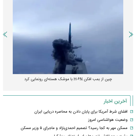
چین از بمب افکن H-۶N با موشک هسته‌ای رونمایی کرد
آخرین اخبار
افشای شرط آمریکا برای پایان دادن به محاصره دریایی ایران
وضعیت هواشناسی امروز
مسکن مهر به کجا رسید؟ تصمیم احمدی‌نژاد و ماجرای ۵ وزیر مسکن