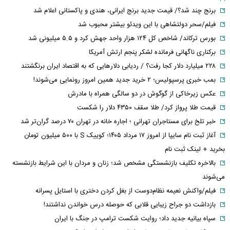
برنج چند شد؟/ قیمت جدید برنج ایرانی، هندی و پاکستانی اعلام شد
فیلم/سحر دولتشاهی با این ویدئو بیشتر محبوب شد
بورس ترکاند/ شاخص کل ۱۲۴ هزار واحد جهش کرد و ۵.۵ میلیونی شد
برکناری ناگهانی فرمانده لشکر پنجم ارتش آمریکا
۲۲۸ میلیارد دلار کجا رفت؟ / ردیابی دلارهایی که به اقتصاد ایران برنگشتند
بمب خبری پرسپولیس؛ ۲ خرید جدید همین امروز رونمایی می‌شوند!
عکس زیرخاکی از گوگوش در دو سالگی همراه با مادرش
قیمت طلا پرواز کرد/ طلا سقف ۴۳۵۰ دلار را شکست
خبر تلخ برای مستاجران تهرانی ؛ اجاره خانه در تهران ۷۰ درصد گران‌تر شد
آغاز ثبت نام سایپا از امروز ۱۷ مرداد ۱۴۰۵؛ کوییک S با ۵۰۰ میلیون تومان
بخرید + لینک ثبت نام
بالاخره تکلیف بازنشستگی مشخص شد؛ زنان و مردان با این شرایط بازنشسته
می‌شوند
فیلم/واکنش نعیمه نظام‌دوست از بغل کردن دختری با استایل پسرانه
بازداشت دو جراح زیبایی قلابی که حوصله درس خواندن نداشتند!
سپاه بیانیه جدید داد؛ روایت شکست ترامپ در جنگ با ایران