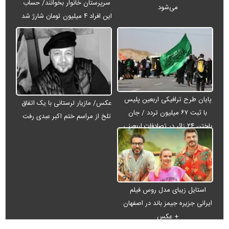
سرپرستان خانوار بخوانند/ حساب
می‌شود
این افراد ۴ میلیون تومان شارژ شد
پایان طرح ترافیکی اربعین پلیس
عکس/ مازیار لرستانی با یک اتفاق
با ثبت ۶۷ میلیون تردد / جان
تلخ از مراسم ختم اکبر عبدی رفت
باختن ۲۴ زائر در تصادفات اربعینی
استایل زیبای مدل روس فیلم
ایرانی جزیره جیمز باند در اصفهان
+ عکس