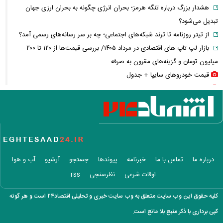
هشدار بزرگ درباره تنگه هرمز؛ بحران انرژی چگونه به بحران ارزی جهان
تبدیل می‌شود؟
از تیتر روزنامه تا ترند شبکه‌های اجتماعی؛ چه بر سر رسانه‌های رسمی آمد؟
بازار لپ‌ تاپ‌ های اقتصادی در مرداد ۱۴۰۵/ بررسی قیمت‌ها از ۱۲۰ تا ۲۰۰
میلیون تومان و گزینه‌های مقرون‌ به‌ صرفه
قیمت خودرو‌های سایپا + جدول
قیمت خودرو‌های ایران خودرو + جدول
قیمت سکه پارسیان + جدول
قیمت سکه و طلا + جدول
قیمت بیت کوین و رمزارز‌ها + جدول
قیمت دلار، یورو و سایر ارز‌ها + جدول
سایه جنگ بر مذاکرات توافق هرمز؛ پیام تازه «برادر محسن» چه معنایی دارد؟
درباره ما
تماس با ما
خبرنامه
پیوندها
جستجو
آرشیو
آب و هوا
فیلم / لحظه ورود عاصم منیر و شهباز شریف به کعبه
اوقات شرعی
نظرسنجی
rss
سدها پر شدند؛ پس چرا ایران هنوز تشنه است؟/ پشت پرده آمار آب ۱۴۰۵
عکس های زیبای هدیه تهرانی در یک گلخانه
کلیه حقوق این وب سایت متعلق به وب سایت خبری و تحلیلی اقتصاد۲۴ است و هر گونه
هزینه ساخت مسکن سر به فلک کشید/ ساخت هر متر خانه چقدر آب
کپی برداری با ذکر منبع بلا مانع است.