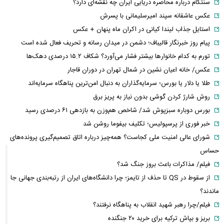
سنتکام درباره محاصره دریایی ایران چه نقشه‌ای دارد؟
عکس عاشقانه سپند امیرسلیمانی با پسرش
استایل جذاب لیندا کیانی در اکران ماه پنهان + عکس
پیام روز خبرنگار قالیباف؛ دشمن در میدان رسانه و تحریف فعال شده است
تورم به کدام خانوارها بیشتر فشار می‌آورد؟ شکاف ۱۵.۲ درصدی دهک‌ها
عکس/ خانه اعیان نشین در شمال تهران در دوران قاجار
طلا یا دلار یا بورس؛ سرمایه‌گذاران به دنبال امن‌ترین پناهگاه سرمایه‌اند
روش شارژ کردن گوشی بدون نیاز به پریز برق
بورس دوباره سبزپوش شد/ شاخص هم‌وزن به بازدهی ۶۱ درصدی رسید
خبر فوری از پرسپولیس؛ تکلیف بیفوما روشن شد
شورای عالی امنیت ملی کجاست؟ همه‌چیز درباره اتاق تصمیم‌گیری پرونده‌های
حساس
فیلم/ مذاکرات باعث بروز جنگ شد؟
از سقوط در QS تا حذف از تایمز؛ چرا دانشگاه‌های ایران از رتبه‌بندی جهانی جا
ماندند؟
فیلم/چرا رهبر شهید انقلاب به پناهگاه نرفتند؟
بریز و بپاش ترکیه برای خرید ۲۰ جنگنده