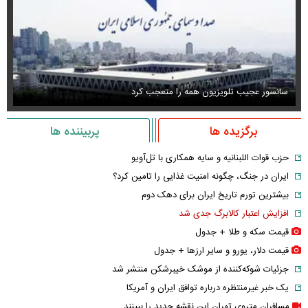
سانسور عجیب تلویزیون همه را متعجب کرد
اس
برگزیده ها
پربیننده ها
حزب قوات اللبنانیه و سایه همکاری با تل‌آویو
ایران در جنگ، چگونه امنیت غذایی را تامین کرد؟
بیشترین تورم تاریخ ایران برای دهک دوم
افزایش اعتبار کالابرگ جدی شد
قیمت سکه و طلا + جدول
قیمت دلار، یورو و سایر ارز‌ها + جدول
جزئیات شوکه‌کننده از موشک خیبرشکن منتشر شد
یک خبر غیرمنتظره درباره توافق ایران و آمریکا
مسافران متروی تهران این نقشه جدید را ببینند