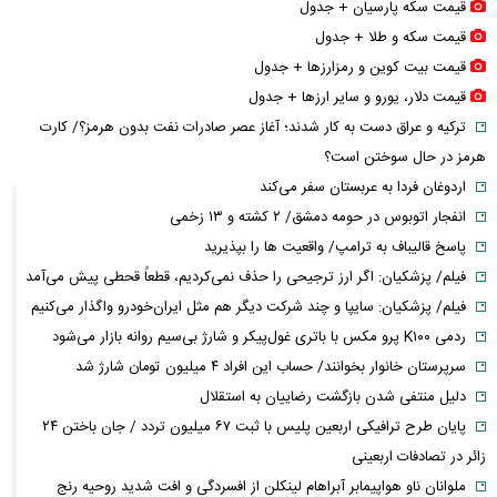
قیمت سکه پارسیان + جدول
قیمت سکه و طلا + جدول
قیمت بیت کوین و رمزارز‌ها + جدول
قیمت دلار، یورو و سایر ارز‌ها + جدول
ترکیه و عراق دست به کار شدند؛ آغاز عصر صادرات نفت بدون هرمز؟/ کارت
هرمز در حال سوختن است؟
اردوغان فردا به عربستان سفر می‌کند
انفجار اتوبوس در حومه دمشق/ ۲ کشته و ۱۳ زخمی
پاسخ قالیباف به ترامپ/ واقعیت ها را بپذیرید
فیلم/ پزشکیان: اگر ارز ترجیحی را حذف نمی‌کردیم، قطعاً قحطی پیش می‌آمد
فیلم/ پزشکیان: سایپا و چند شرکت دیگر هم مثل ایران‌خودرو واگذار می‌کنیم
ردمی K۱۰۰ پرو مکس با باتری غول‌پیکر و شارژ بی‌سیم روانه بازار می‌شود
سرپرستان خانوار بخوانند/ حساب این افراد ۴ میلیون تومان شارژ شد
دلیل منتفی شدن بازگشت رضاییان به استقلال
پایان طرح ترافیکی اربعین پلیس با ثبت ۶۷ میلیون تردد / جان باختن ۲۴
زائر در تصادفات اربعینی
ملوانان ناو هواپیمابر آبراهام لینکلن از افسردگی و افت شدید روحیه رنج