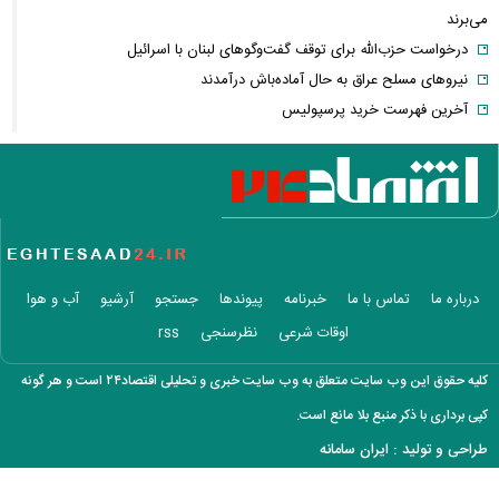
می‌برند
درخواست حزب‌الله برای توقف گفت‌وگوهای لبنان با اسرائیل
نیروهای مسلح عراق به حال آماده‌باش درآمدند
آخرین فهرست خرید پرسپولیس
روزنامه جمهوری اسلامی خواستار برخورد قضایی با باقر خرازی و نیلی شد
ضرغامی: تغییر ریل عین بصیرت است، فرصت سوزی نکنیم
تکذیب اعمال ضریب ۲.۷ برای اینترنت بین‌الملل از سوی سازمان تنظیم
مقررات
شرایط جدید تمدید اجاره اعلام شد
الحدث: به زودی بیانیه‌ای مشترک از سوی عمان و ایران درباره «ایجاد یک
درباره ما
تماس با ما
خبرنامه
پیوندها
جستجو
آرشیو
آب و هوا
گذرگاه موقت در تنگه هرمز» منتشر می‌شود
اوقات شرعی
نظرسنجی
rss
تغییر زمانبندی‌ شارژ اعتبار کالابرگ
پیشنهاد ۱۳۲میلیاردی رامین رضاییان به استقلال
کلیه حقوق این وب سایت متعلق به وب سایت خبری و تحلیلی اقتصاد۲۴ است و هر گونه
آلمان صدرنشین حداقل دستمزد اروپا از نظر قدرت خرید شد
کپی برداری با ذکر منبع بلا مانع است.
عکس دیده‌نشده ظل‌السلطنه نوه ناصرالدین شاه در لباس دامادی
طراحی و تولید :
ایران سامانه
موشک خیبرشکن ایران چیست؟ جزئیات جدید از برد، سرعت و قابلیت‌های