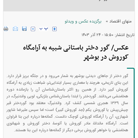
»
منهای اقتصاد
برگزیده عکس و ویدئو
تاریخ انتشار: ۱۵:۵۰ - ۲۴ آذر ۱۴۰۳
عکس/ گور دختر باستانی شبیه به آرامگاه
کوروش در بوشهر
گور دختر از جا‌های دیدنی بوشهر به شمار می‌رود و در جلگه برپز قرار دارد.
این بنای تاریخی، هرچند با معماری بسیار ابتدایی‌تر، شباهت زیادی به آرامگاه
کوروش کبیر دارد. از همین رو اکثر باستان‌شناسان آن را بازمانده دوره
هخامنشی می‌دانند. گوردختر را ابتدا باستان‌شناس بلژیکی، لویی واندنبرگ، در
سال ۱۳۳۹ هجری شمسی کشف کرد. واندنبرگ معتقد بود گوردختر قبر
چیش‌پیش یا کوروش یکم (جد کوروش کبیر) است؛ اما سپس علیرضا شاپور
شهبازی، آن را آرامگاه کوروش کوچک دانست. گمانه‌ها درباره این بنا فراوان
است. آرامگاه ماندانا، مادر کوروش یا آتوسا، دختر کوروش و شهبانوی
هخامنشی یا خواهر کوروش برخی دیگر از گمانه‌ها درباره این بنا هستند.