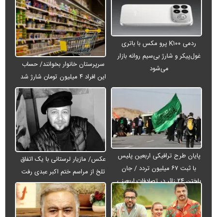
ردمی K۱۰۰ پرو مکس با باتری
غول‌پیکر و شارژ بی‌سیم روانه بازار
سرپرستان خانوار بخوانند/ حساب
می‌شود
این افراد ۴ میلیون تومان شارژ شد
پایان طرح ترافیکی اربعین پلیس
عکس/ مازیار لرستانی با یک اتفاق
با ثبت ۶۷ میلیون تردد / جان
تلخ از مراسم ختم اکبر عبدی رفت
باختن ۲۴ زائر در تصادفات اربعینی