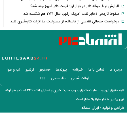
افزایش نرخ حواله دلار در بازار ارز؛ قیمت دلار امروز چند شد؟
سقوط تاریخی ذخایر نفت آمریکا؛ رکورد سال ۲۰۲۱ هم شکسته شد
درخواست جنجالی نقدعلی از قالیباف؛ از مسئولیت مذاکرات کناره‌گیری کنید
خبر مهم برای کارگران؛ زمان بازنگری مزایای کارگران اعلام شد + جزئیات
تصمیم جدید
محموله جدید بابک زنجانی به این استان ارسال شد
زمان پرداخت معوقات بازنشستگان تأمین اجتماعی؛ معوقات فروردین و
اردیبهشت چه زمانی واریز می‌شود؟
بورس و فرابورس سبزپوش شدند؛ بازار سرمایه امروز با قدرت شروع کرد
درباره ما
تماس با ما
خبرنامه
پیوندها
جستجو
آرشیو
آب و هوا
درخواست توقف تحمیل هزینه‌های مسئولیت اجتماعی به شرکت‌های بورسی
اوقات شرعی
نظرسنجی
rss
هجوم حقیقی‌ها به بورس؛ سومین روز رشد بالای ۲ درصدی شاخص کل چه
پیامی دارد؟
کلیه حقوق این وب سایت متعلق به وب سایت خبری و تحلیلی اقتصاد۲۴ است و هر گونه
پیام تازه بورس برای سرمایه‌گذاران؛ بازار سرمایه به کدام سمت می‌رود؟
کپی برداری با ذکر منبع بلا مانع است.
کلثوم اکبری اعدام می‌شود؟
طراحی و تولید :
ایران سامانه
چرا مبلغ قبوض آب، برق و گاز سر به فلک کشیده است؟/ اصلاح الگوی
مصرف یا جبران کسری بودجه؟