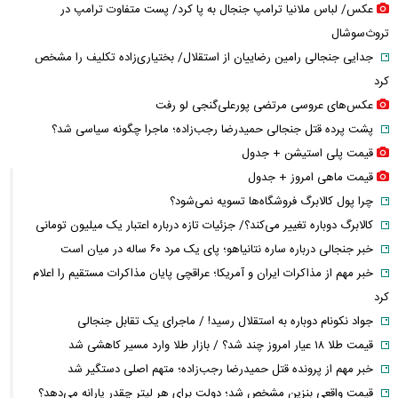
عکس/ لباس ملانیا ترامپ جنجال به پا کرد/ پست متفاوت ترامپ در
تروث‌سوشال
جدایی جنجالی رامین رضاییان از استقلال/ بختیاری‌زاده تکلیف را مشخص
کرد
عکس‌های عروسی مرتضی پورعلی‌گنجی لو رفت
پشت پرده قتل جنجالی حمیدرضا رجب‌زاده؛ ماجرا چگونه سیاسی شد؟
قیمت پلی استیشن + جدول
قیمت ماهی امروز + جدول
چرا پول کالابرگ فروشگاه‌ها تسویه نمی‌شود؟
کالابرگ دوباره تغییر می‌کند؟/ جزئیات تازه درباره اعتبار یک میلیون تومانی
خبر جنجالی درباره ساره نتانیاهو؛ پای یک مرد ۶۰ ساله در میان است
خبر مهم از مذاکرات ایران و آمریکا؛ عراقچی پایان مذاکرات مستقیم را اعلام
کرد
جواد نکونام دوباره به استقلال رسید! / ماجرای یک تقابل جنجالی
قیمت طلا ۱۸ عیار امروز چند شد؟ / بازار طلا وارد مسیر کاهشی شد
خبر مهم از پرونده قتل حمیدرضا رجب‌زاده؛ متهم اصلی دستگیر شد
قیمت واقعی بنزین مشخص شد؛ دولت برای هر لیتر چقدر یارانه می‌دهد؟