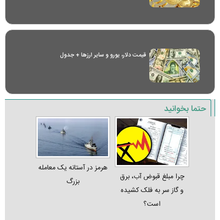
قیمت دلار، یورو و سایر ارز‌ها + جدول
حتما بخوانید
هرمز در آستانه یک معامله
چرا مبلغ قبوض آب، برق
بزرگ
و گاز سر به فلک کشیده
است؟