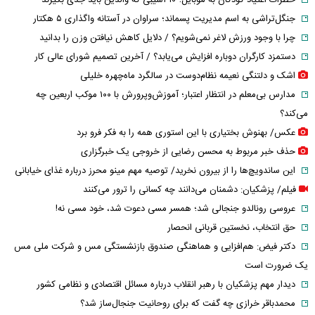
خطرات اعتیاد کودکان به موبایل؛ ۱۰ آسیبی که والدین باید جدی بگیرند
جنگل‌تراشی به اسم مدیریت پسماند؛ سراوان در آستانه واگذاری ۵ هکتار
چرا با وجود ورزش لاغر نمی‌شویم؟ / دلایل کاهش نیافتن وزن را بدانید
دستمزد کارگران دوباره افزایش می‌یابد؟ / آخرین تصمیم شورای عالی کار
اشک و دلتنگی نعیمه نظام‌دوست در سالگرد ماه‌چهره خلیلی
مدارس بی‌معلم در انتظار اعتبار؛ آموزش‌وپرورش با ۱۰۰ موکب اربعین چه
می‌کند؟
عکس/ بهنوش بختیاری با این استوری همه را به فکر فرو برد
حذف خبر مربوط به محسن رضایی از خروجی یک خبرگزاری
این ساندویچ‌ها را از بیرون نخرید/ توصیه مهم مینو محرز درباره غذای خیابانی
فیلم/ پزشکیان: دشمنان می‌دانند چه کسانی را ترور می‌کنند
عروسی رونالدو جنجالی شد؛ همسر مسی دعوت شد، خود مسی نه!
حق انتخاب، نخستین قربانی انحصار
دکتر فیض: هم‌افزایی و هماهنگی صندوق بازنشستگی مس و شرکت ملی مس
یک ضرورت است
دیدار مهم پزشکیان با رهبر انقلاب درباره مسائل اقتصادی و نظامی کشور
محمدباقر خرازی چه گفت که برای روحانیت جنجال‌ساز شد؟