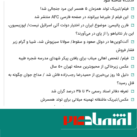
«ذلت» ساخته شود
فیلم/تبریک تولد همزمان ۵ همسر این مرد جنجالی شد!
این فیلم از علیرضا بیرانوند در صفحه فارسی AFC منتشر شد
فارن پالیسی: موضوع ایران در اختیار دولت آتی اسرائیل نیست/ اپوزیسیون،
این بار نتانیاهو را از پای در می‌آورند؟
آلت‌کوین‌ها در دوئل صعود و سقوط/ سولانا سبزپوش شد، شیبا و گرام زیر
فشار فروش
فیلم/ تفحص اهالی میناب برای یافتن پیکر شهدای مدرسه شجره طیبه
عکس زیرخاکی از محبوبترین محله تهران ۵۰ سال
دلیل ۱۵ روز بی‌خبری از حمیدرضا رجب‌زاده فاش شد / مداح جوان چگونه به
قتل رسید؟
تعرفه دفاتر اسناد رسمی ۳۰ تا ۳۵ درصد گران شد
عکس/تبریک عاشقانه تهمینه میلانی برای تولد همسرش
آخرین وضعیت پرداخت معوقات بازنشستگان تأمین اجتماعی
بمب فسفری چیست و چرا در برخی از جنگ‌ها از آن استفاده می‌کنند؟
نگاهی به سبد ۸۱۷ هزار تنی عرضه‌های امروز بورس کالا
عکس آتلیه‌ای همسر سابق اشکان خطیبی پربازدید شد