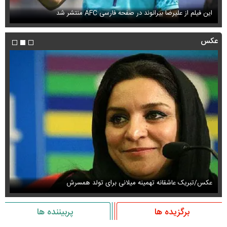
این فیلم از علیرضا بیرانوند در صفحه فارسی AFC منتشر شد
فی
عکس
عکس/تبریک عاشقانه تهمینه میلانی برای تولد همسرش
عک
برگزیده ها
پربیننده ها