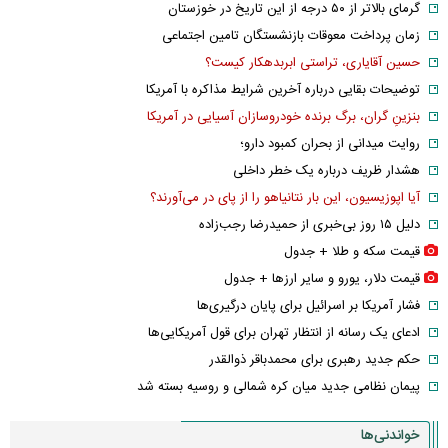
گرمای بالاتر از ۵۰ درجه از این تاریخ در خوزستان
زمان پرداخت معوقات بازنشستگان تامین اجتماعی
حسین آقایاری، تراستی ابربدهکار کیست؟
توضیحات بقایی درباره آخرین شرایط مذاکره با آمریکا
بنزینِ گران، برگ برنده خودروسازان آسیایی در آمریکا
روایت میدانی از بحران کمبود دارو؛
هشدار ظریف درباره یک خطر داخلی
آیا اپوزیسیون، این بار نتانیاهو را از پای در می‌آورند؟
دلیل ۱۵ روز بی‌خبری از حمیدرضا رجب‌زاده
قیمت سکه و طلا + جدول
قیمت دلار، یورو و سایر ارز‌ها + جدول
فشار آمریکا بر اسرائیل برای پایان درگیری‌ها
ادعای یک رسانه از انتظار تهران برای قول آمریکایی‌ها
حکم جدید رهبری برای محمدباقر ذوالقدر
پیمان نظامی جدید میان کره شمالی و روسیه بسته شد
خواندنی‌ها