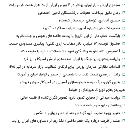
مجموع ارزش بازار اوراق بهادار در ۴ بورس ایران از ۲۰ هزار همت فراتر رفت
زمان دقیق پرداخت معوقات بازنشستگان تامین اجتماعی
حسین آقایاری، تراستی ابربدهکار کیست؟
توضیحات بقایی درباره آخرین شرایط مذاکره با آمریکا
بازگشت جناب‌خان از این تاریخ با برنامه «قصه‌های هومن و جناب‌خان»
صندوق توسعه: ۱۷ میلیارد دلار مطالبات ارزی نفتی/ پیگیری مسدودی حساب
آکسیوس: نتانیاهو به واشنگتن تعهد داد حملات به غزه را متوقف کند
وال‌استریت‌ژرونال: جنگ با ایران ضعف‌های ارتش آمریکا را رو کرد
اقدامات نظارتی سازمان بورس برای ارتقای شفافیت بازار سرمایه در تیر ۱۴۰۵
رشد ۱ درصدی قیمت نفت با نااطمینانی از حصول توافق ایران و آمریکا
بنزینِ گران، برگ برنده خودروسازان آسیایی در آمریکا/ جهش فروش
هیبریدی‌های تویوتا، هیوندای و هوندا
روایت میدانی از بحران کمبود دارو؛ تصویر نگران‌کننده از قفسه خالی
داروخانه‌ها/ دارو سهم همه نیست!
تغییر چهره عجیب ابرو گوندش بعد از عمل زیبایی + عکس
هشدار ظریف درباره یک خطر داخلی/ نگذاریم از دستاوردهای ایران روایت