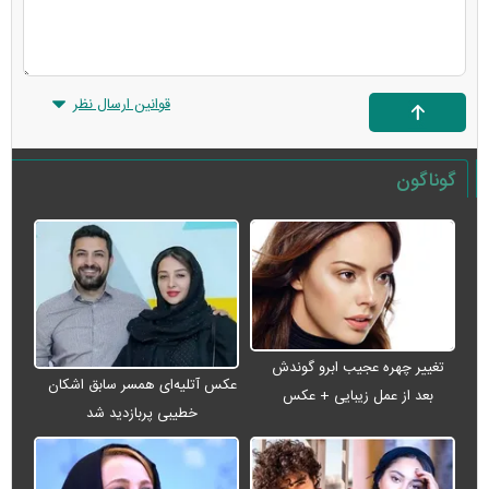
قوانین ارسال نظر
گوناگون
تغییر چهره عجیب ابرو گوندش
عکس آتلیه‌ای همسر سابق اشکان
بعد از عمل زیبایی + عکس
خطیبی پربازدید شد