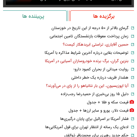
برگزیده ها
پربیننده ها
گرمای بالاتر از ۵۰ درجه از این تاریخ در خوزستان
زمان پرداخت معوقات بازنشستگان تامین اجتماعی
حسین آقایاری، تراستی ابربدهکار کیست؟
توضیحات بقایی درباره آخرین شرایط مذاکره با آمریکا
بنزینِ گران، برگ برنده خودروسازان آسیایی در آمریکا
روایت میدانی از بحران کمبود دارو؛
هشدار ظریف درباره یک خطر داخلی
آیا اپوزیسیون، این بار نتانیاهو را از پای در می‌آورند؟
دلیل ۱۵ روز بی‌خبری از حمیدرضا رجب‌زاده
قیمت سکه و طلا + جدول
قیمت دلار، یورو و سایر ارز‌ها + جدول
فشار آمریکا بر اسرائیل برای پایان درگیری‌ها
ادعای یک رسانه از انتظار تهران برای قول آمریکایی‌ها
حکم جدید رهبری برای محمدباقر ذوالقدر