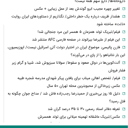
داروخانه‌ها/ دارو سهم همه نیست!
تغییر چهره عجیب ابرو گوندش بعد از عمل زیبایی + عکس
هشدار ظریف درباره یک خطر داخلی/ نگذاریم از دستاوردهای ایران روایت
«ذلت» ساخته شود
فیلم/تبریک تولد همزمان ۵ همسر این مرد جنجالی شد!
این فیلم از علیرضا بیرانوند در صفحه فارسی AFC منتشر شد
فارن پالیسی: موضوع ایران در اختیار دولت آتی اسرائیل نیست/ اپوزیسیون،
این بار نتانیاهو را از پای در می‌آورند؟
آلت‌کوین‌ها در دوئل صعود و سقوط/ سولانا سبزپوش شد، شیبا و گرام زیر
فشار فروش
فیلم/ تفحص اهالی میناب برای یافتن پیکر شهدای مدرسه شجره طیبه
عکس زیرخاکی از محبوبترین محله تهران ۵۰ سال
دلیل ۱۵ روز بی‌خبری از حمیدرضا رجب‌زاده فاش شد / مداح جوان چگونه به
قتل رسید؟
تعرفه دفاتر اسناد رسمی ۳۰ تا ۳۵ درصد گران شد
عکس/تبریک عاشقانه تهمینه میلانی برای تولد همسرش
آخرین وضعیت پرداخت معوقات بازنشستگان تأمین اجتماعی