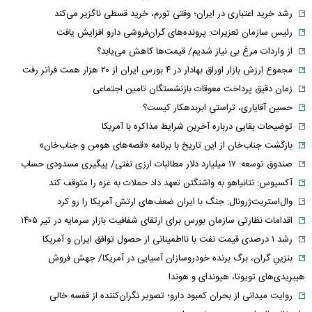
رشد خرید اعتباری در ایران؛ وقتی تورم، خرید قسطی ناگزیر می‌کند
رئیس سازمان تعزیرات: پرونده‌های گران‌فروشی دارو افزایش یافت
از واردات مرغ بی نیاز شدیم/ قیمت‌ها کاهش می‌یابد؟
مجموع ارزش بازار اوراق بهادار در ۴ بورس ایران از ۲۰ هزار همت فراتر رفت
زمان دقیق پرداخت معوقات بازنشستگان تامین اجتماعی
حسین آقایاری، تراستی ابربدهکار کیست؟
توضیحات بقایی درباره آخرین شرایط مذاکره با آمریکا
بازگشت جناب‌خان از این تاریخ با برنامه «قصه‌های هومن و جناب‌خان»
صندوق توسعه: ۱۷ میلیارد دلار مطالبات ارزی نفتی/ پیگیری مسدودی حساب
آکسیوس: نتانیاهو به واشنگتن تعهد داد حملات به غزه را متوقف کند
وال‌استریت‌ژرونال: جنگ با ایران ضعف‌های ارتش آمریکا را رو کرد
اقدامات نظارتی سازمان بورس برای ارتقای شفافیت بازار سرمایه در تیر ۱۴۰۵
رشد ۱ درصدی قیمت نفت با نااطمینانی از حصول توافق ایران و آمریکا
بنزینِ گران، برگ برنده خودروسازان آسیایی در آمریکا/ جهش فروش
هیبریدی‌های تویوتا، هیوندای و هوندا
روایت میدانی از بحران کمبود دارو؛ تصویر نگران‌کننده از قفسه خالی