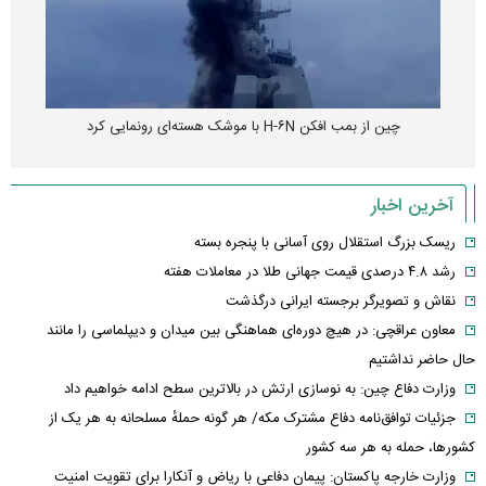
چین از بمب افکن H-۶N با موشک هسته‌ای رونمایی کرد
آخرین اخبار
ریسک بزرگ استقلال روی آسانی با پنجره بسته
رشد ۴.۸ درصدی قیمت جهانی طلا در معاملات هفته
نقاش و تصویرگر برجسته ایرانی درگذشت
معاون عراقچی: در هیچ دوره‌ای هماهنگی بین میدان و دیپلماسی را مانند
حال حاضر نداشتیم
وزارت دفاع چین: به نوسازی ارتش در بالاترین سطح ادامه خواهیم داد
جزئیات توافق‌نامه دفاع مشترک مکه/ هر گونه حملهٔ مسلحانه به هر یک از
کشورها، حمله به هر سه کشور
وزارت خارجه پاکستان: پیمان دفاعی با ریاض و آنکارا برای تقویت امنیت