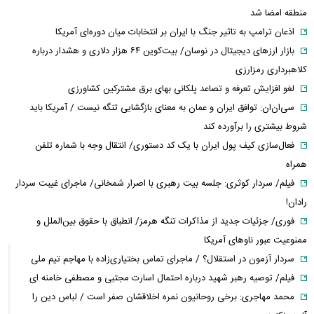
منطقه امضا شد
اذعان ترامپ به تاثیر جنگ با ایران بر انتخابات میان دوره‌ای آمریکا
بازار ارزهای دیجیتال در نوسان/ بیت‌کوین ۶۴ هزار دلاری و هشدار درباره
کلاهبرداری رمزارزی
لغو افزایش تعرفه و تصاعد پلکانی بهای برق مشترکین کشاورزی
سی‌ان‌ان: توافق ایران و عمان به معنای بازگشایی تنگه نیست / آمریکا باید
شروط بیشتری را برآورده کند
فعال‌سازی کیف پول ایران با یک کد دستوری/ انتقال وجه با شماره تلفن
همراه
فیلم/ سردار کوثری: جلسه بیت رهبری با اصرار شمخانی/ ماجرای غیبت سردار
رادان!
فوری/ جزئیات جدید از مذاکرات تنگه هرمز/ انطباق با حقوق بین‌الملل و
ممنوعیت عبور ناوهای آمریکا
سردار آزمون در استقلال؟ / ماجرای تماس بختیاری‌زاده با مهاجم تیم ملی
فیلم/ توصیه رهبر شهید درباره احتمال اسارت مجتبی و مصطفی خامنه ای
محمد مهاجری: برخی روحانیون نمره اخلاقشان صفر است / لباس دین را