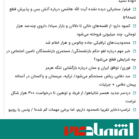
آلوده نکنید
فیلم/ سخنرانی دیده نشده آیت الله هاشمی درباره آتش بس و پذیرش قطع
نامه۵۹۸
کمبود دارو؛ از قفسه‌های خالی تا دلالان و بازار سیاه/ داروی چندصد هزار
تومانی، چند میلیونی فروخته می‌شود
محدودیت‌های ترافیکی جاده چالوس و هزار اعلام شد
خبر مهم درباره لغو حکم بازنشستگی/ مستمری بازنشستگان تامین اجتماعی در
چه شرایطی قطع می‌شود؟
فوری/ توافق ایران و عمان درباره بازگشایی تنگه هرمز
سد دفاعی ریاض مستحکم می‌شود/ ترکیه، عربستان و پاکستان در آستانه
پیمان دفاعی + جرئیات
دردسر جدید همسر نتانیاهو/ از فریاد و توهین تا درخواست ۳۰۰ هزار شکل
غرامت
ترامپ:ذخایر تقریبا نامحدود داریم، اما برخی مهمات کم شده! / ونس یا روبیو
کدام گزینه محبوب ترامپ است؟
حزب قوات اللبنانیه؛ از همکاری با اسرائیل تا مخالفت با ایران / پرونده پیچیده
یک حزب مسیحی در بیروت