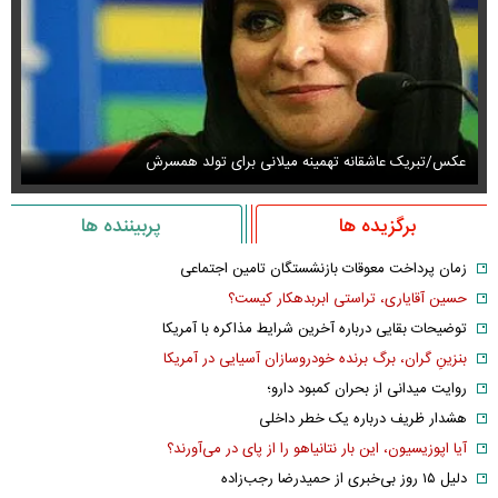
عکس/تبریک عاشقانه تهمینه میلانی برای تولد همسرش
عک
برگزیده ها
پربیننده ها
زمان پرداخت معوقات بازنشستگان تامین اجتماعی
حسین آقایاری، تراستی ابربدهکار کیست؟
توضیحات بقایی درباره آخرین شرایط مذاکره با آمریکا
بنزینِ گران، برگ برنده خودروسازان آسیایی در آمریکا
روایت میدانی از بحران کمبود دارو؛
هشدار ظریف درباره یک خطر داخلی
آیا اپوزیسیون، این بار نتانیاهو را از پای در می‌آورند؟
دلیل ۱۵ روز بی‌خبری از حمیدرضا رجب‌زاده