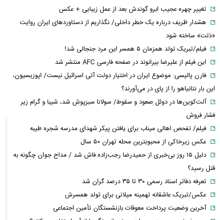
تغییر چهره عجیب ابرو گوندش بعد از عمل زیبایی + عکس
هشدار ظریف درباره یک خطر داخلی/ نگذاریم از دستاوردهای ایران روایت
«ذلت» ساخته شود
فیلم/تبریک تولد همزمان ۵ همسر این مرد جنجالی شد!
این فیلم از علیرضا بیرانوند در صفحه فارسی AFC منتشر شد
فارن پالیسی: موضوع ایران در اختیار دولت آتی اسرائیل نیست/ اپوزیسیون،
این بار نتانیاهو را از پای در می‌آورند؟
آلت‌کوین‌ها در دوئل صعود و سقوط/ سولانا سبزپوش شد، شیبا و گرام زیر
فشار فروش
فیلم/ تفحص اهالی میناب برای یافتن پیکر شهدای مدرسه شجره طیبه
عکس زیرخاکی از محبوبترین محله تهران ۵۰ سال
دلیل ۱۵ روز بی‌خبری از حمیدرضا رجب‌زاده فاش شد / مداح جوان چگونه به
قتل رسید؟
تعرفه دفاتر اسناد رسمی ۳۰ تا ۳۵ درصد گران شد
عکس/تبریک عاشقانه تهمینه میلانی برای تولد همسرش
آخرین وضعیت پرداخت معوقات بازنشستگان تأمین اجتماعی