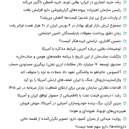
رشد خرید اعتباری در ایران؛ وقتی تورم، خرید قسطی ناگزیر می‌کند
رئیس سازمان تعزیرات: پرونده‌های گران‌فروشی دارو افزایش یافت
از واردات مرغ بی نیاز شدیم/ قیمت‌ها کاهش می‌یابد؟
مجموع ارزش بازار اوراق بهادار در ۴ بورس ایران از ۲۰ هزار همت فراتر رفت
زمان دقیق پرداخت معوقات بازنشستگان تامین اجتماعی
حسین آقایاری، تراستی ابربدهکار کیست؟
توضیحات بقایی درباره آخرین شرایط مذاکره با آمریکا
بازگشت جناب‌خان از این تاریخ با برنامه «قصه‌های هومن و جناب‌خان»
صندوق توسعه: ۱۷ میلیارد دلار مطالبات ارزی نفتی/ پیگیری مسدودی حساب
آکسیوس: نتانیاهو به واشنگتن تعهد داد حملات به غزه را متوقف کند
وال‌استریت‌ژرونال: جنگ با ایران ضعف‌های ارتش آمریکا را رو کرد
اقدامات نظارتی سازمان بورس برای ارتقای شفافیت بازار سرمایه در تیر ۱۴۰۵
رشد ۱ درصدی قیمت نفت با نااطمینانی از حصول توافق ایران و آمریکا
بنزینِ گران، برگ برنده خودروسازان آسیایی در آمریکا/ جهش فروش
هیبریدی‌های تویوتا، هیوندای و هوندا
روایت میدانی از بحران کمبود دارو؛ تصویر نگران‌کننده از قفسه خالی
داروخانه‌ها/ دارو سهم همه نیست!