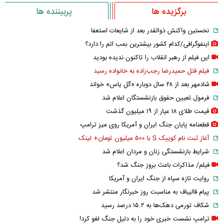
برگزیده ها
پربیننده ها
نخستین واکنش ذوالقدر بعد از شایعات استعفا
اینفوگرافی/کدام کشور بیشترین بمب اتم را دارد؟
این فیلم از رهبر انقلاب را تاکنون ندیده بودید
فیلم قتل حمیدرضا رجب‌زاده به خانواده رسید
شادمهر بعد از ۲۸ سال دوباره «گل یاس» خواند
فرمول تعیین حقوق بازنشستگان اعلام شد
قیمت طلای ۱۸ عیار از ۱۹ میلیون گذشت
قطعنامه پایان جنگ ایران و آمریکا روی میز ترامپ
آغاز ثبت نام کوییک S با ۵۰۰ میلیون تومان+ لینک
شرایط بازنشستگی زنان و مردان اعلام شد
فیلم/ مذاکرات باعث بروز جنگ شد؟
روایت تازه سپاه از جنگ ایران و آمریکا
پیام قالیباف به مناسبت روز خبرنگار منتشر شد
شکاف تورمی دهک‌ها به ۱۵.۲ درصد رسید
ترامپ نشست خبری خود را به دلیل جنگ لغو کرد!