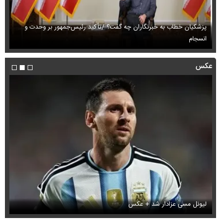
پزشکیان خطاب به خبرنگاران چه گفت؟ /تأکید رئیس‌جمهور بر وحدت و
انسجام
ای
عکس
لیونل مسی عزادار شد + عکس
جو