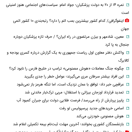
نمره ۱۴ از ۲۰ به دولت پزشکیان؛ جواد امام: سیاست‌های اجتماعی هنوز امنیتی
است
اینفوگرافی/ کدام کشور بیشترین بمب اتم را دارد؟ رتبه‌بندی ۱۰ کشور اتمی
جهان
معین، شادمهر و بیژن مرتضوی در راه ایران؟ / حرف تازه پزشکیان دوباره
جنجال به پا کرد
واکنش دفتر معاون اول ریاست جمهوری به یک گزارش درباره کسری بودجه و
کالابرگ
چگونه جنگ معاملات «هوش مصنوعی» ترامپ در خلیج فارس را نابود کرد؟
این افراد بیشتر سرطان مری می‌گیرند؛ عوامل خطر را جدی بگیرید
عراقچی خبر داد؛ توافق با عمان نزدیک است، اما تنگه هرمز باز نمی‌شود
تمدید قرارداد اوزجان بیزاتی با استقلال؛ مربی ترک‌تبار ماندنی شد
پاییز پربارش از راه می‌رسد/ فرصت طلایی دولت برای جبران کمبود آب
اسامی خریدهای جدید پرسپولیس لو رفت
هوش مصنوعی خودزنی می‌کند
بازنشستگان کشوری بخوانند؛ آخرین مهلت ثبت‌نام بیمه تکمیلی اعلام شد