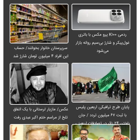
ردمی K۱۰۰ پرو مکس با باتری
غول‌پیکر و شارژ بی‌سیم روانه بازار
سرپرستان خانوار بخوانند/ حساب
می‌شود
این افراد ۴ میلیون تومان شارژ شد
پایان طرح ترافیکی اربعین پلیس
عکس/ مازیار لرستانی با یک اتفاق
با ثبت ۶۷ میلیون تردد / جان
تلخ از مراسم ختم اکبر عبدی رفت
باختن ۲۴ زائر در تصادفات اربعینی