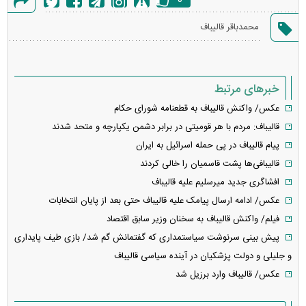
0
گزارش
محمدباقر قالیباف
خطا
خبرهای مرتبط
عکس/ واکنش قالیباف به قطعنامه شورای حکام
قالیباف: مردم با هر قومیتی در برابر دشمن یکپارچه و متحد شدند
پیام قالیباف در پی حمله اسرائیل به ایران
قالیبافی‌ها پشت قاسمیان را خالی کردند
افشاگری جدید میرسلیم علیه قالیباف
عکس/ ادامه ارسال پیامک علیه قالیباف حتی بعد از پایان انتخابات
فیلم/ واکنش قالیباف به سخنان وزیر سابق اقتصاد
پیش بینی سرنوشت سیاستمداری که گفتمانش گم شد/ بازی طیف پایداری
و جلیلی و دولت پزشکیان در آینده سیاسی قالیباف
عکس/ قالیباف وارد برزیل شد