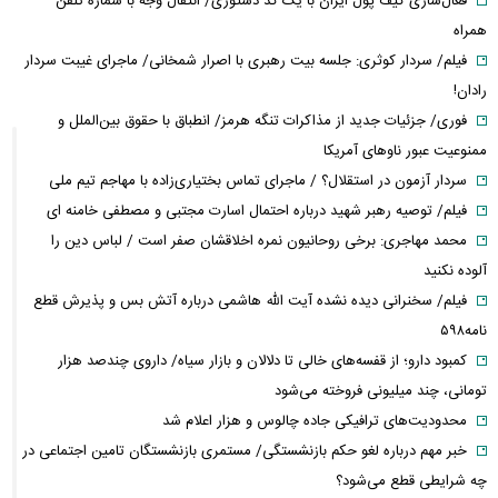
فعال‌سازی کیف پول ایران با یک کد دستوری/ انتقال وجه با شماره تلفن
همراه
فیلم/ سردار کوثری: جلسه بیت رهبری با اصرار شمخانی/ ماجرای غیبت سردار
رادان!
فوری/ جزئیات جدید از مذاکرات تنگه هرمز/ انطباق با حقوق بین‌الملل و
ممنوعیت عبور ناوهای آمریکا
سردار آزمون در استقلال؟ / ماجرای تماس بختیاری‌زاده با مهاجم تیم ملی
فیلم/ توصیه رهبر شهید درباره احتمال اسارت مجتبی و مصطفی خامنه ای
محمد مهاجری: برخی روحانیون نمره اخلاقشان صفر است / لباس دین را
آلوده نکنید
فیلم/ سخنرانی دیده نشده آیت الله هاشمی درباره آتش بس و پذیرش قطع
نامه۵۹۸
کمبود دارو؛ از قفسه‌های خالی تا دلالان و بازار سیاه/ داروی چندصد هزار
تومانی، چند میلیونی فروخته می‌شود
محدودیت‌های ترافیکی جاده چالوس و هزار اعلام شد
خبر مهم درباره لغو حکم بازنشستگی/ مستمری بازنشستگان تامین اجتماعی در
چه شرایطی قطع می‌شود؟