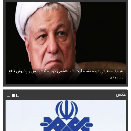
فیلم/ سخنرانی دیده نشده آیت الله هاشمی درباره آتش بس و پذیرش قطع
فی
نامه۵۹۸
می
عکس