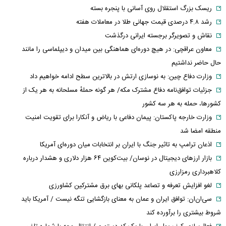
ریسک بزرگ استقلال روی آسانی با پنجره بسته
رشد ۴.۸ درصدی قیمت جهانی طلا در معاملات هفته
نقاش و تصویرگر برجسته ایرانی درگذشت
معاون عراقچی: در هیچ دوره‌ای هماهنگی بین میدان و دیپلماسی را مانند
حال حاضر نداشتیم
وزارت دفاع چین: به نوسازی ارتش در بالاترین سطح ادامه خواهیم داد
جزئیات توافق‌نامه دفاع مشترک مکه/ هر گونه حملهٔ مسلحانه به هر یک از
کشورها، حمله به هر سه کشور
وزارت خارجه پاکستان: پیمان دفاعی با ریاض و آنکارا برای تقویت امنیت
منطقه امضا شد
اذعان ترامپ به تاثیر جنگ با ایران بر انتخابات میان دوره‌ای آمریکا
بازار ارزهای دیجیتال در نوسان/ بیت‌کوین ۶۴ هزار دلاری و هشدار درباره
کلاهبرداری رمزارزی
لغو افزایش تعرفه و تصاعد پلکانی بهای برق مشترکین کشاورزی
سی‌ان‌ان: توافق ایران و عمان به معنای بازگشایی تنگه نیست / آمریکا باید
شروط بیشتری را برآورده کند