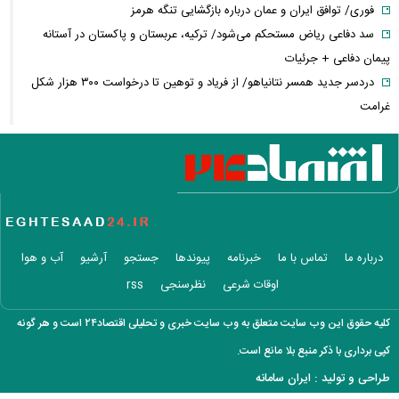
فوری/ توافق ایران و عمان درباره بازگشایی تنگه هرمز
سد دفاعی ریاض مستحکم می‌شود/ ترکیه، عربستان و پاکستان در آستانه
پیمان دفاعی + جرئیات
دردسر جدید همسر نتانیاهو/ از فریاد و توهین تا درخواست ۳۰۰ هزار شکل
غرامت
ترامپ:ذخایر تقریبا نامحدود داریم، اما برخی مهمات کم شده! / ونس یا روبیو
کدام گزینه محبوب ترامپ است؟
حزب قوات اللبنانیه؛ از همکاری با اسرائیل تا مخالفت با ایران / پرونده پیچیده
یک حزب مسیحی در بیروت
روایتی از ساختار تجارت غذایی / ایران با وجود خطر جنگ، چگونه امنیت
غذایی خود را تأمین می‌کند؟
درباره ما
تماس با ما
خبرنامه
پیوندها
جستجو
آرشیو
آب و هوا
عجیب‌ترین داده‌های تورمی تاریخ ایران برای دهک دوم ثبت شد/ افزایش
اوقات شرعی
نظرسنجی
rss
شکاف تورمی میان دهک‌ها به ۹.۶
افزایش اندک در قیمت اونس جهانی/ پیشروی طلا چقدر شد؟
کلیه حقوق این وب سایت متعلق به وب سایت خبری و تحلیلی اقتصاد۲۴ است و هر گونه
دلار روی کانال ۱۸۷ هزار تومانی ثابت باقی ماند
کپی برداری با ذکر منبع بلا مانع است.
افزایش اعتبار کالابرگ جدی شد/ نشست مشترک وزارت اقتصاد و رفاه
طراحی و تولید :
ایران سامانه
بازدهی منفی طلا و سکه در هفته دوم مرداد ۱۴۰۵