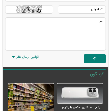
قوانین ارسال نظر
گوناگون
ردمی K۱۰۰ پرو مکس با باتری