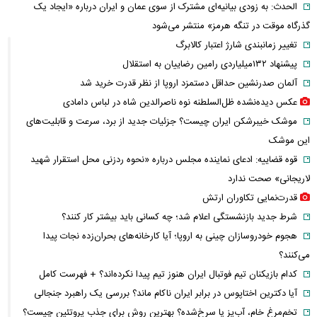
الحدث: به زودی بیانیه‌ای مشترک از سوی عمان و ایران درباره «ایجاد یک
گذرگاه موقت در تنگه هرمز» منتشر می‌شود
تغییر زمانبندی‌ شارژ اعتبار کالابرگ
پیشنهاد ۱۳۲میلیاردی رامین رضاییان به استقلال
آلمان صدرنشین حداقل دستمزد اروپا از نظر قدرت خرید شد
عکس دیده‌نشده ظل‌السلطنه نوه ناصرالدین شاه در لباس دامادی
موشک خیبرشکن ایران چیست؟ جزئیات جدید از برد، سرعت و قابلیت‌های
این موشک
قوه قضاییه: ادعای نماینده مجلس درباره «نحوه ردزنی محل استقرار شهید
لاریجانی» صحت ندارد
قدرت‌نمایی تکاوران ارتش
شرط جدید بازنشستگی اعلام شد؛ چه کسانی باید بیشتر کار کنند؟
هجوم خودروسازان چینی به اروپا؛ آیا کارخانه‌های بحران‌زده نجات پیدا
می‌کنند؟
کدام بازیکنان تیم فوتبال ایران هنوز تیم پیدا نکرده‌اند؟ + فهرست کامل
آیا دکترین اختاپوس در برابر ایران ناکام ماند؟ بررسی یک راهبرد جنجالی
تخم‌مرغ خام، آب‌پز یا سرخ‌شده؟ بهترین روش برای جذب پروتئین چیست؟