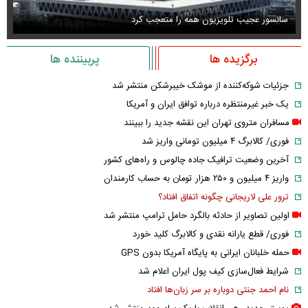
سانسور عجیب تلویزیون همه را متعجب کرد
اس
برگزیده ها
پربیننده ها
جزئیات شوکه‌کننده از موشک خیبرشکن منتشر شد
یک خبر غیرمنتظره درباره توافق ایران و آمریکا
مسافران متروی تهران این نقشه جدید را ببینند
فوری/ کالابرگ ۴ میلیون تومانی واریز شد
آخرین وضعیت ترافیک جاده چالوس و راه‌های کشور
واریز ۴ میلیون و ۲۵۰ هزار تومان به حساب کارمندان
ترور علی لاریجانی چگونه اتفاق افتاد؟
اولین تصاویر از حادثه بالگرد حامل ترامپ منتشر شد
فوری/ قطع یارانه نقدی و کالابرگ کلید خورد
حمله خلبانان ایرانی به پایگاه آمریکا بدون GPS
شرایط فعال‌سازی کیف پول ایران اعلام شد
نام احمد جنتی دوباره بر سر زبان‌ها افتاد