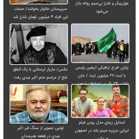
غول‌پیکر و شارژ بی‌سیم روانه بازار
سرپرستان خانوار بخوانند/ حساب
می‌شود
این افراد ۴ میلیون تومان شارژ شد
پایان طرح ترافیکی اربعین پلیس
عکس/ مازیار لرستانی با یک اتفاق
با ثبت ۶۷ میلیون تردد / جان
تلخ از مراسم ختم اکبر عبدی رفت
باختن ۲۴ زائر در تصادفات اربعینی
استایل زیبای مدل روس فیلم
اولین تصویر از سنگ قبر اکبر
ایرانی جزیره جیمز باند در اصفهان
عبدی در قطعه هنرمندان
+ عکس