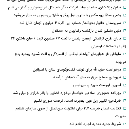
فیلم/ پزشکیان: سایپا و چند شرکت دیگر هم مثل ایران‌خودرو واگذار می‌کنیم
ردمی K۱۰۰ پرو مکس با باتری غول‌پیکر و شارژ بی‌سیم روانه بازار می‌شود
سرپرستان خانوار بخوانند/ حساب این افراد ۴ میلیون تومان شارژ شد
دلیل منتفی شدن بازگشت رضاییان به استقلال
پایان طرح ترافیکی اربعین پلیس با ثبت ۶۷ میلیون تردد / جان باختن ۲۴
زائر در تصادفات اربعینی
ملوانان ناو هواپیمابر آبراهام لینکلن از افسردگی و افت شدید روحیه رنج
می‌برند
درخواست حزب‌الله برای توقف گفت‌وگوهای لبنان با اسرائیل
نیروهای مسلح عراق به حال آماده‌باش درآمدند
آخرین فهرست خرید پرسپولیس
روزنامه جمهوری اسلامی خواستار برخورد قضایی با باقر خرازی و نیلی شد
ضرغامی: تغییر ریل عین بصیرت است، فرصت سوزی نکنیم
تکذیب اعمال ضریب ۲.۷ برای اینترنت بین‌الملل از سوی سازمان تنظیم
مقررات
شرایط جدید تمدید اجاره اعلام شد