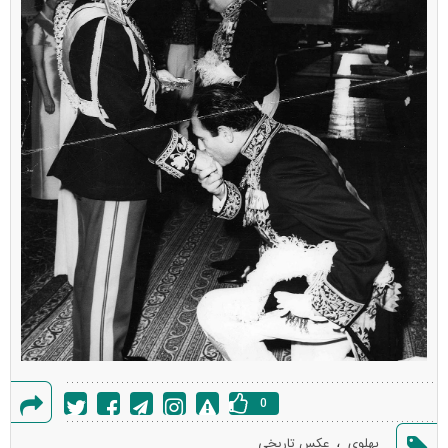
0
گزارش
،
پهلوی
عکس تاریخی