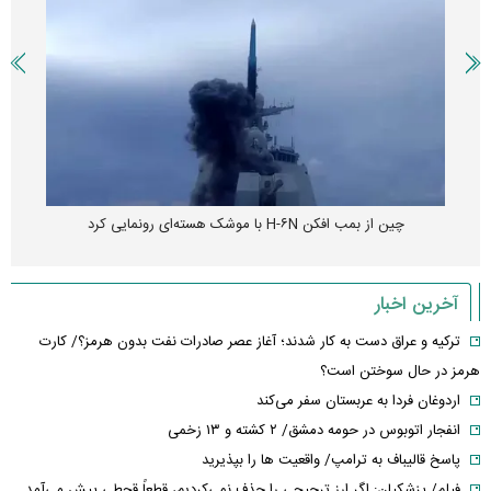
چین از بمب افکن H-۶N با موشک هسته‌ای رونمایی کرد
آخرین اخبار
ترکیه و عراق دست به کار شدند؛ آغاز عصر صادرات نفت بدون هرمز؟/ کارت
هرمز در حال سوختن است؟
اردوغان فردا به عربستان سفر می‌کند
انفجار اتوبوس در حومه دمشق/ ۲ کشته و ۱۳ زخمی
پاسخ قالیباف به ترامپ/ واقعیت ها را بپذیرید
فیلم/ پزشکیان: اگر ارز ترجیحی را حذف نمی‌کردیم، قطعاً قحطی پیش می‌آمد