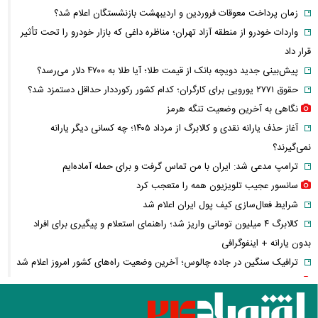
زمان پرداخت معوقات فروردین و اردیبهشت بازنشستگان اعلام شد؟
واردات خودرو از منطقه آزاد تهران؛ مناظره داغی که بازار خودرو را تحت تأثیر
قرار داد
پیش‌بینی جدید دویچه‌ بانک از قیمت طلا؛ آیا طلا به ۴۷۰۰ دلار می‌رسد؟
حقوق ۲۷۷۱ یورویی برای کارگران؛ کدام کشور رکورددار حداقل دستمزد شد؟
نگاهی به آخرین وضعیت تنگه هرمز
آغاز حذف یارانه نقدی و کالابرگ از مرداد ۱۴۰۵؛ چه کسانی دیگر یارانه
نمی‌گیرند؟
ترامپ مدعی شد: ایران با من تماس گرفت و برای حمله آماده‌ایم
سانسور عجیب تلویزیون همه را متعجب کرد
شرایط فعال‌سازی کیف پول ایران اعلام شد
کالابرگ ۴ میلیون تومانی واریز شد؛ راهنمای استعلام و پیگیری برای افراد
بدون یارانه + اینفوگرافی
ترافیک سنگین در جاده چالوس؛ آخرین وضعیت راه‌های کشور امروز اعلام شد
استایل جدید صابر ابر در فضای مجازی پربازدید شد
هواشناسی جدول زمانی بارش‌ها را منتشر کرد/ اوج بارندگی در انتظار کدام