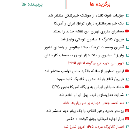
برگزیده ها
پربیننده ها
جزئیات شوکه‌کننده از موشک خیبرشکن منتشر شد
یک خبر غیرمنتظره درباره توافق ایران و آمریکا
مسافران متروی تهران این نقشه جدید را ببینند
فوری/ کالابرگ ۴ میلیون تومانی واریز شد
آخرین وضعیت ترافیک جاده چالوس و راه‌های کشور
واریز ۴ میلیون و ۲۵۰ هزار تومان به حساب کارمندان
ترور علی لاریجانی چگونه اتفاق افتاد؟
اولین تصاویر از حادثه بالگرد حامل ترامپ منتشر شد
فوری/ قطع یارانه نقدی و کالابرگ کلید خورد
حمله خلبانان ایرانی به پایگاه آمریکا بدون GPS
شرایط فعال‌سازی کیف پول ایران اعلام شد
نام احمد جنتی دوباره بر سر زبان‌ها افتاد
پوستر جدید رهبر انقلاب با یک پیام مهم منتشر شد
بازار اجاره لپ‌تاپ رونق گرفت + عکس
اعتبار کالابرگ مرداد ۱۴۰۵ امروز شارژ شد