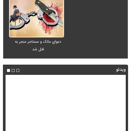
دعوای مالک و مستاجر منجر به
قتل شد
ویدئو