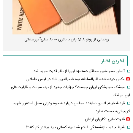
رونمایی از پوکو M ۸ پاور با باتری ۸۰۰۰ میلی‌آمپرساعتی
آخرین اخبار
آلمان صدرنشین حداقل دستمزد اروپا از نظر قدرت خرید شد
عکس دیده‌نشده ظل‌السلطنه نوه ناصرالدین شاه در لباس دامادی
موشک خیبرشکن ایران چیست؟ جزئیات جدید از برد، سرعت و قابلیت‌های
این موشک
قوه قضاییه: ادعای نماینده مجلس درباره «نحوه ردزنی محل استقرار شهید
لاریجانی» صحت ندارد
قدرت‌نمایی تکاوران ارتش
شرط جدید بازنشستگی اعلام شد؛ چه کسانی باید بیشتر کار کنند؟