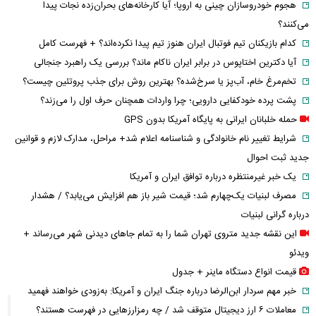
هجوم خودروسازان چینی به اروپا؛ آیا کارخانه‌های بحران‌زده نجات پیدا
می‌کنند؟
کدام بازیکنان تیم فوتبال ایران هنوز تیم پیدا نکرده‌اند؟ + فهرست کامل
آیا دکترین اختاپوس در برابر ایران ناکام ماند؟ بررسی یک راهبرد جنجالی
تخم‌مرغ خام، آب‌پز یا سرخ‌شده؟ بهترین روش برای جذب پروتئین چیست؟
پشت پرده خودکفایی دارویی؛ چرا واردات همچنان حرف اول را می‌زند؟
حمله خلبانان ایرانی به پایگاه آمریکا بدون GPS
شرایط تغییر نام خانوادگی و شناسنامه اعلام شد+ مراحل، مدارک لازم و قوانین
جدید ثبت احوال
یک خبر غیرمنتظره درباره توافق ایران و آمریکا
مصرف لبنیات یک‌چهارم شد؛ قیمت شیر باز هم افزایش می‌یابد؟ / هشدار
درباره گرانی لبنیات
این نقشه جدید متروی تهران شما را به تمام جاهای دیدنی شهر می‌رساند +
ویدئو
قیمت انواع دستگاه ماینر + جدول
خبر مهم سردار ابن‌الرضا درباره جنگ ایران و آمریکا: به‌زودی خواهند فهمید
معاملات ۶ ارز دیجیتال متوقف شد / چه رمزارزهایی در فهرست هستند؟