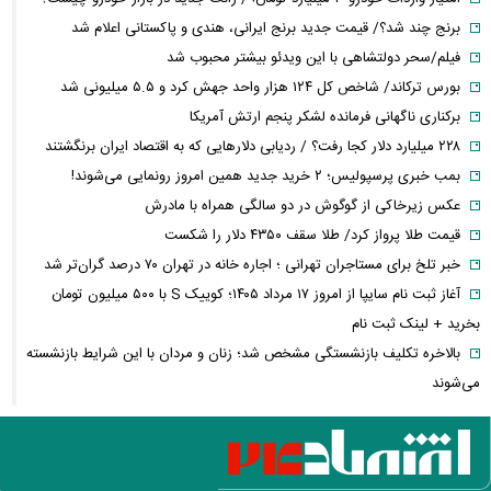
برنج چند شد؟/ قیمت جدید برنج ایرانی، هندی و پاکستانی اعلام شد
فیلم/سحر دولتشاهی با این ویدئو بیشتر محبوب شد
بورس ترکاند/ شاخص کل ۱۲۴ هزار واحد جهش کرد و ۵.۵ میلیونی شد
برکناری ناگهانی فرمانده لشکر پنجم ارتش آمریکا
۲۲۸ میلیارد دلار کجا رفت؟ / ردیابی دلارهایی که به اقتصاد ایران برنگشتند
بمب خبری پرسپولیس؛ ۲ خرید جدید همین امروز رونمایی می‌شوند!
عکس زیرخاکی از گوگوش در دو سالگی همراه با مادرش
قیمت طلا پرواز کرد/ طلا سقف ۴۳۵۰ دلار را شکست
خبر تلخ برای مستاجران تهرانی ؛ اجاره خانه در تهران ۷۰ درصد گران‌تر شد
آغاز ثبت نام سایپا از امروز ۱۷ مرداد ۱۴۰۵؛ کوییک S با ۵۰۰ میلیون تومان
بخرید + لینک ثبت نام
بالاخره تکلیف بازنشستگی مشخص شد؛ زنان و مردان با این شرایط بازنشسته
می‌شوند
فیلم/واکنش نعیمه نظام‌دوست از بغل کردن دختری با استایل پسرانه
بازداشت دو جراح زیبایی قلابی که حوصله درس خواندن نداشتند!
سپاه بیانیه جدید داد؛ روایت شکست ترامپ در جنگ با ایران