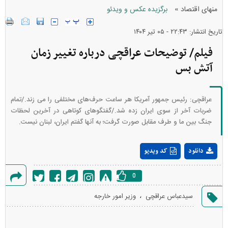
»
منهای اقتصاد
برگزیده عکس و ویدئو
تاریخ انتشار: ۲۲:۴۳ - ۰۵ تير ۱۴۰۴
فیلم/ توضیحات عراقچی درباره تغییر زمان
آتش بس
عراقچی: رئیس جمهور آمریکا هر ساعت حرف‌های مختلفی را می زند./تمام
ضربات آخر از سوی ایران زده شد./گفتگوهای کوتاهی در آخرین لحظات
جنگ بین ما و طرف مقابل صورت گرفت؛ به آنها گفتم ایران، لبنان نیست.
Play
دانلود
کد ویدیو
Video
0
گزارش
،
سیدعباس عراقچی
وزیر امور خارجه
خطا