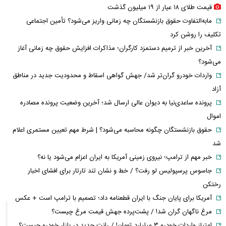
قیمت طلای ۱۸ عیار از ۱۹ میلیون گذشت
مابه‌التفاوت حقوق بازنشستگان چه زمانی واریز می‌شود؟ تأمین اجتماعی
تکلیف را روشن کرد
آخرین خبر از ترمیم دستمزد کارگران؛ مذاکرات افزایش حقوق چه زمانی آغاز
می‌شود؟
واردات خودرو گران‌تر شد/ جهش گواهی اسقاط و محدودیت جدید در مناطق
آزاد
پرونده ساعدی‌نیا به دیوان عالی ارسال شد؛ آخرین وضعیت پرونده مصادره
اموال
حقوق بازنشستگان چگونه محاسبه می‌شود؟ | شرط مهم تعیین مستمری اعلام
شد
خبر مهم از ترامپ؛ نیروی زمینی آمریکا به ایران اعزام می‌شود یا نه؟
جاسوس پرسپولیس لو رفت؟ / خط و نشان تند تارتار برای افشای اخبار
رختکن
آمریکا برای پایان جنگ با ایران قطعنامه داد؛ تصمیم با ترامپ است + عکس
مرغ ناگهان گران شد! / پشت‌پرده جهش قیمت مرغ چیست؟
امتیاز واردات خودرو ۳ میلیارد تومان! / رانت جدید در بازار خودرو چیست؟