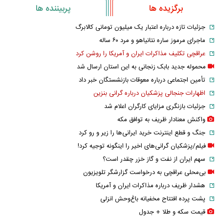
برگزیده ها
پربیننده ها
جزئیات تازه درباره اعتبار یک میلیون تومانی کالابرگ
ماجرای مرموز ساره نتانیاهو و مرد ۶۰ ساله
عراقچی تکلیف مذاکرات ایران و آمریکا را روشن کرد
محموله جدید بابک زنجانی به این استان ارسال شد
تأمین اجتماعی درباره معوقات بازنشستگان خبر داد
اظهارات جنجالی پزشکیان درباره گرانی بنزین
جزئیات بازنگری مزایای کارگران اعلام شد
واکنش معنادار ظریف به توافق مکه
جنگ و قطع اینترنت خرید ایرانی‌ها را زیر و رو کرد
فیلم/پزشکیان گرانی‌های اخیر را اینگونه توجیه کرد!
سهم ایران از نفت و گاز خزر چقدر است؟
بی‌محلی عراقچی به درخواست گزارشگر تلویزیون
هشدار ظریف درباره مذاکرات ایران و آمریکا
پشت پرده افتتاح مخفیانه باغ‌وحش انزلی
قیمت سکه و طلا + جدول