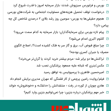
بورس و فرابورس سبزپوش شدند؛ بازار سرمایه امروز با قدرت شروع کرد
درخواست توقف تحمیل هزینه‌های مسئولیت اجتماعی به شرکت‌های بورسی
هجوم حقیقی‌ها به بورس؛ سومین روز رشد بالای ۲ درصدی شاخص کل چه
پیامی دارد؟
پیام تازه بورس برای سرمایه‌گذاران؛ بازار سرمایه به کدام سمت می‌رود؟
کلثوم اکبری اعدام می‌شود؟
چرا مبلغ قبوض آب، برق و گاز سر به فلک کشیده است؟/ اصلاح الگوی
مصرف یا جبران کسری بودجه؟
تراکنش‌ها دو برابر شد؛ مردم بیشتر خرید کردند یا گران‌تر می‌خرند؟
عکس/بنری که شبانه علیه مسعود پزشکیان نصب شد
امیرحسین طاهری با پرسپولیس به توافق رسید
فیلم/روایت رامین پرچمی از کار قشنگی که مهران مدیری برایش انجام داد
هادی چوپان از کوره در رفت ؛ منتقدانش را «دلقک» و «خودفروش» خواند
خبر مهم پزشکیان درباره بنزین؛ چرا نمی‌توانیم بنزین وارد کنیم؟
فیلم/کارگاه فندک سازی تهران در آتش سوخت!
واکنش معنادار ظریف به توافق مکه