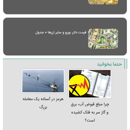
قیمت دلار، یورو و سایر ارز‌ها + جدول
حتما بخوانید
هرمز در آستانه یک معامله
چرا مبلغ قبوض آب، برق
بزرگ
و گاز سر به فلک کشیده
است؟