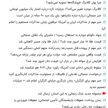
چرا پول کالابرگ فروشگاه‌ها تسویه نمی‌شود؟
کالابرگ دوباره تغییر می‌کند؟/ جزئیات تازه درباره اعتبار یک میلیون تومانی
خبر جنجالی درباره ساره نتانیاهو؛ پای یک مرد ۶۰ ساله در میان است
خبر مهم از مذاکرات ایران و آمریکا؛ عراقچی پایان مذاکرات مستقیم را اعلام
کرد
جواد نکونام دوباره به استقلال رسید! / ماجرای یک تقابل جنجالی
قیمت طلا ۱۸ عیار امروز چند شد؟ / بازار طلا وارد مسیر کاهشی شد
خبر مهم از پرونده قتل حمیدرضا رجب‌زاده؛ متهم اصلی دستگیر شد
قیمت واقعی بنزین مشخص شد؛ دولت برای هر لیتر چقدر یارانه می‌دهد؟
افزایش نرخ حواله دلار در بازار ارز؛ قیمت دلار امروز چند شد؟
سقوط تاریخی ذخایر نفت آمریکا؛ رکورد سال ۲۰۲۱ هم شکسته شد
درخواست جنجالی نقدعلی از قالیباف؛ از مسئولیت مذاکرات کناره‌گیری کنید
خبر مهم برای کارگران؛ زمان بازنگری مزایای کارگران اعلام شد + جزئیات
تصمیم جدید
محموله جدید بابک زنجانی به این استان ارسال شد
زمان پرداخت معوقات بازنشستگان تأمین اجتماعی؛ معوقات فروردین و
اردیبهشت چه زمانی واریز می‌شود؟