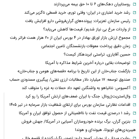
روستاییان دهک‌های ۶ تا ۱۰ حق بیمه می‌پردازند
رشد خرید اعتباری در ایران؛ وقتی تورم، خرید قسطی ناگزیر می‌کند
رئیس سازمان تعزیرات: پرونده‌های گران‌فروشی دارو افزایش یافت
از واردات مرغ بی نیاز شدیم/ قیمت‌ها کاهش می‌یابد؟
مجموع ارزش بازار اوراق بهادار در ۴ بورس ایران از ۲۰ هزار همت فراتر رفت
زمان دقیق پرداخت معوقات بازنشستگان تامین اجتماعی
حسین آقایاری، تراستی ابربدهکار کیست؟
توضیحات بقایی درباره آخرین شرایط مذاکره با آمریکا
بازگشت جناب‌خان از این تاریخ با برنامه «قصه‌های هومن و جناب‌خان»
صندوق توسعه: ۱۷ میلیارد دلار مطالبات ارزی نفتی/ پیگیری مسدودی حساب
آکسیوس: نتانیاهو به واشنگتن تعهد داد حملات به غزه را متوقف کند
وال‌استریت‌ژرونال: جنگ با ایران ضعف‌های ارتش آمریکا را رو کرد
اقدامات نظارتی سازمان بورس برای ارتقای شفافیت بازار سرمایه در تیر ۱۴۰۵
رشد ۱ درصدی قیمت نفت با نااطمینانی از حصول توافق ایران و آمریکا
بنزینِ گران، برگ برنده خودروسازان آسیایی در آمریکا/ جهش فروش
هیبریدی‌های تویوتا، هیوندای و هوندا
روایت میدانی از بحران کمبود دارو؛ تصویر نگران‌کننده از قفسه خالی