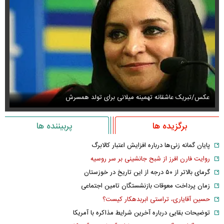
عکس/تبریک عاشقانه تهمینه میلانی برای تولد همسرش
عک
برگزیده ها
پربیننده ها
پایان گمانه زنی‌ها درباره افزایش اعتبار کالابرگ
روایت فارن افرز از شبح جانشینی بر سر روسیه
گرمای بالاتر از ۵۰ درجه از این تاریخ در خوزستان
زمان پرداخت معوقات بازنشستگان تامین اجتماعی
حسین آقایاری، تراستی ابربدهکار کیست؟
توضیحات بقایی درباره آخرین شرایط مذاکره با آمریکا