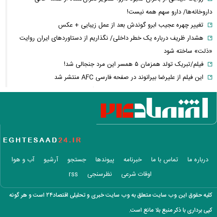
داروخانه‌ها/ دارو سهم همه نیست!
تغییر چهره عجیب ابرو گوندش بعد از عمل زیبایی + عکس
هشدار ظریف درباره یک خطر داخلی/ نگذاریم از دستاوردهای ایران روایت
«ذلت» ساخته شود
فیلم/تبریک تولد همزمان ۵ همسر این مرد جنجالی شد!
این فیلم از علیرضا بیرانوند در صفحه فارسی AFC منتشر شد
فارن پالیسی: موضوع ایران در اختیار دولت آتی اسرائیل نیست/ اپوزیسیون،
این بار نتانیاهو را از پای در می‌آورند؟
آلت‌کوین‌ها در دوئل صعود و سقوط/ سولانا سبزپوش شد، شیبا و گرام زیر
فشار فروش
فیلم/ تفحص اهالی میناب برای یافتن پیکر شهدای مدرسه شجره طیبه
عکس زیرخاکی از محبوبترین محله تهران ۵۰ سال
درباره ما
تماس با ما
خبرنامه
پیوندها
جستجو
آرشیو
آب و هوا
دلیل ۱۵ روز بی‌خبری از حمیدرضا رجب‌زاده فاش شد / مداح جوان چگونه به
اوقات شرعی
نظرسنجی
rss
قتل رسید؟
تعرفه دفاتر اسناد رسمی ۳۰ تا ۳۵ درصد گران شد
کلیه حقوق این وب سایت متعلق به وب سایت خبری و تحلیلی اقتصاد۲۴ است و هر گونه
عکس/تبریک عاشقانه تهمینه میلانی برای تولد همسرش
کپی برداری با ذکر منبع بلا مانع است.