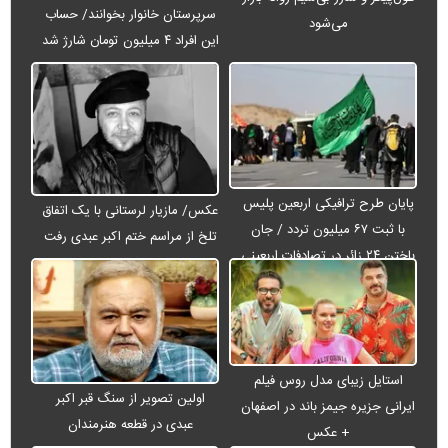
سرپرستان خانوار بخوانند/ حساب
می‌شود
این افراد ۴ میلیون تومان شارژ شد
پایان طرح ترافیکی اربعین پلیس
عکس/ مازیار لرستانی با یک اتفاق
با ثبت ۶۷ میلیون تردد / جان
تلخ از مراسم ختم اکبر عبدی رفت
باختن ۲۴ زائر در تصادفات اربعینی
استایل زیبای مدل روس فیلم
اولین تصویر از سنگ قبر اکبر
ایرانی جزیره جیمز باند در اصفهان
عبدی در قطعه هنرمندان
+ عکس