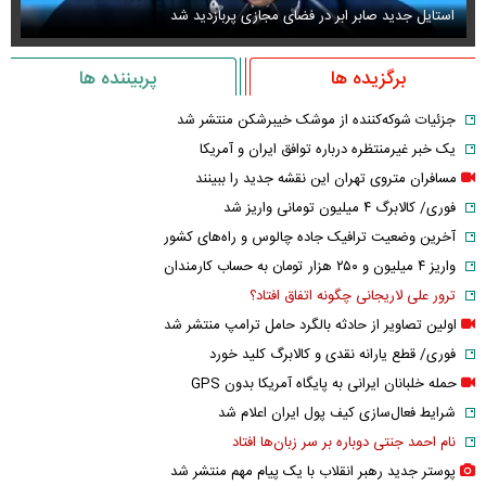
استایل جدید صابر ابر در فضای مجازی پربازدید شد
عک
برگزیده ها
پربیننده ها
جزئیات شوکه‌کننده از موشک خیبرشکن منتشر شد
یک خبر غیرمنتظره درباره توافق ایران و آمریکا
مسافران متروی تهران این نقشه جدید را ببینند
فوری/ کالابرگ ۴ میلیون تومانی واریز شد
آخرین وضعیت ترافیک جاده چالوس و راه‌های کشور
واریز ۴ میلیون و ۲۵۰ هزار تومان به حساب کارمندان
ترور علی لاریجانی چگونه اتفاق افتاد؟
اولین تصاویر از حادثه بالگرد حامل ترامپ منتشر شد
فوری/ قطع یارانه نقدی و کالابرگ کلید خورد
حمله خلبانان ایرانی به پایگاه آمریکا بدون GPS
شرایط فعال‌سازی کیف پول ایران اعلام شد
نام احمد جنتی دوباره بر سر زبان‌ها افتاد
پوستر جدید رهبر انقلاب با یک پیام مهم منتشر شد