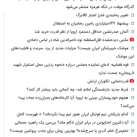
گذرگاه موقت در تنگه هرمز» منتشر می‌شود
تغییر زمانبندی‌ شارژ اعتبار کالابرگ
پیشنهاد ۱۳۲میلیاردی رامین رضاییان به استقلال
آلمان صدرنشین حداقل دستمزد اروپا از نظر قدرت خرید شد
عکس دیده‌نشده ظل‌السلطنه نوه ناصرالدین شاه در لباس دامادی
موشک خیبرشکن ایران چیست؟ جزئیات جدید از برد، سرعت و قابلیت‌های
این موشک
قوه قضاییه: ادعای نماینده مجلس درباره «نحوه ردزنی محل استقرار شهید
لاریجانی» صحت ندارد
قدرت‌نمایی تکاوران ارتش
شرط جدید بازنشستگی اعلام شد؛ چه کسانی باید بیشتر کار کنند؟
هجوم خودروسازان چینی به اروپا؛ آیا کارخانه‌های بحران‌زده نجات پیدا
می‌کنند؟
کدام بازیکنان تیم فوتبال ایران هنوز تیم پیدا نکرده‌اند؟ + فهرست کامل
آیا دکترین اختاپوس در برابر ایران ناکام ماند؟ بررسی یک راهبرد جنجالی
تخم‌مرغ خام، آب‌پز یا سرخ‌شده؟ بهترین روش برای جذب پروتئین چیست؟