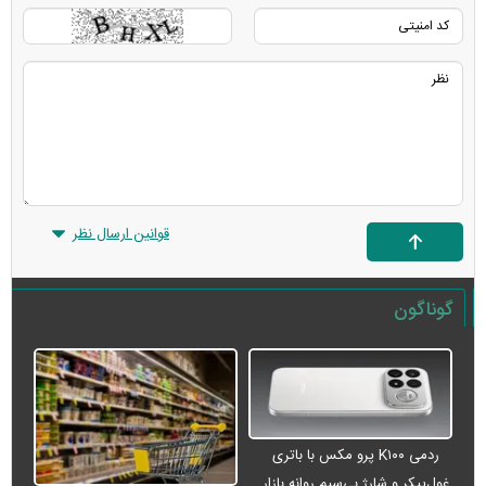
قوانین ارسال نظر
گوناگون
ردمی K۱۰۰ پرو مکس با باتری
غول‌پیکر و شارژ بی‌سیم روانه بازار