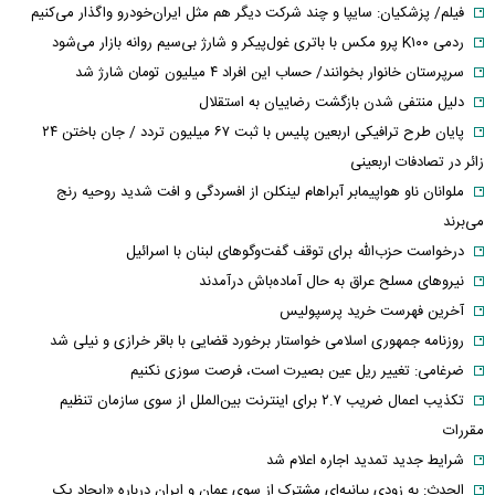
فیلم/ پزشکیان: سایپا و چند شرکت دیگر هم مثل ایران‌خودرو واگذار می‌کنیم
ردمی K۱۰۰ پرو مکس با باتری غول‌پیکر و شارژ بی‌سیم روانه بازار می‌شود
سرپرستان خانوار بخوانند/ حساب این افراد ۴ میلیون تومان شارژ شد
دلیل منتفی شدن بازگشت رضاییان به استقلال
پایان طرح ترافیکی اربعین پلیس با ثبت ۶۷ میلیون تردد / جان باختن ۲۴
زائر در تصادفات اربعینی
ملوانان ناو هواپیمابر آبراهام لینکلن از افسردگی و افت شدید روحیه رنج
می‌برند
درخواست حزب‌الله برای توقف گفت‌وگوهای لبنان با اسرائیل
نیروهای مسلح عراق به حال آماده‌باش درآمدند
آخرین فهرست خرید پرسپولیس
روزنامه جمهوری اسلامی خواستار برخورد قضایی با باقر خرازی و نیلی شد
ضرغامی: تغییر ریل عین بصیرت است، فرصت سوزی نکنیم
تکذیب اعمال ضریب ۲.۷ برای اینترنت بین‌الملل از سوی سازمان تنظیم
مقررات
شرایط جدید تمدید اجاره اعلام شد
الحدث: به زودی بیانیه‌ای مشترک از سوی عمان و ایران درباره «ایجاد یک