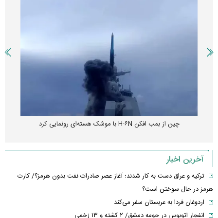
چین از بمب افکن H-۶N با موشک هسته‌ای رونمایی کرد
آخرین اخبار
ترکیه و عراق دست به کار شدند؛ آغاز عصر صادرات نفت بدون هرمز؟/ کارت
هرمز در حال سوختن است؟
اردوغان فردا به عربستان سفر می‌کند
انفجار اتوبوس در حومه دمشق/ ۲ کشته و ۱۳ زخمی