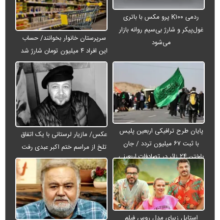
ردمی K۱۰۰ پرو مکس با باتری
غول‌پیکر و شارژ بی‌سیم روانه بازار
سرپرستان خانوار بخوانند/ حساب
می‌شود
این افراد ۴ میلیون تومان شارژ شد
پایان طرح ترافیکی اربعین پلیس
عکس/ مازیار لرستانی با یک اتفاق
با ثبت ۶۷ میلیون تردد / جان
تلخ از مراسم ختم اکبر عبدی رفت
باختن ۲۴ زائر در تصادفات اربعینی
استایل زیبای مدل روس فیلم