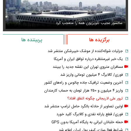
سانسور عجیب تلویزیون همه را متعجب کرد
اس
برگزیده ها
پربیننده ها
جزئیات شوکه‌کننده از موشک خیبرشکن منتشر شد
یک خبر غیرمنتظره درباره توافق ایران و آمریکا
مسافران متروی تهران این نقشه جدید را ببینند
فوری/ کالابرگ ۴ میلیون تومانی واریز شد
آخرین وضعیت ترافیک جاده چالوس و راه‌های کشور
واریز ۴ میلیون و ۲۵۰ هزار تومان به حساب کارمندان
ترور علی لاریجانی چگونه اتفاق افتاد؟
اولین تصاویر از حادثه بالگرد حامل ترامپ منتشر شد
فوری/ قطع یارانه نقدی و کالابرگ کلید خورد
حمله خلبانان ایرانی به پایگاه آمریکا بدون GPS
شرایط فعال‌سازی کیف پول ایران اعلام شد