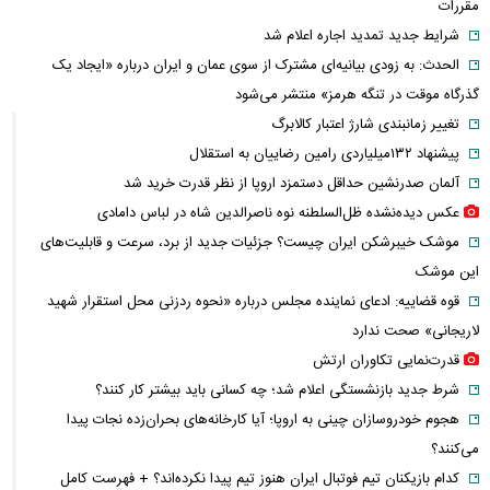
مقررات
شرایط جدید تمدید اجاره اعلام شد
الحدث: به زودی بیانیه‌ای مشترک از سوی عمان و ایران درباره «ایجاد یک
گذرگاه موقت در تنگه هرمز» منتشر می‌شود
تغییر زمانبندی‌ شارژ اعتبار کالابرگ
پیشنهاد ۱۳۲میلیاردی رامین رضاییان به استقلال
آلمان صدرنشین حداقل دستمزد اروپا از نظر قدرت خرید شد
عکس دیده‌نشده ظل‌السلطنه نوه ناصرالدین شاه در لباس دامادی
موشک خیبرشکن ایران چیست؟ جزئیات جدید از برد، سرعت و قابلیت‌های
این موشک
قوه قضاییه: ادعای نماینده مجلس درباره «نحوه ردزنی محل استقرار شهید
لاریجانی» صحت ندارد
قدرت‌نمایی تکاوران ارتش
شرط جدید بازنشستگی اعلام شد؛ چه کسانی باید بیشتر کار کنند؟
هجوم خودروسازان چینی به اروپا؛ آیا کارخانه‌های بحران‌زده نجات پیدا
می‌کنند؟
کدام بازیکنان تیم فوتبال ایران هنوز تیم پیدا نکرده‌اند؟ + فهرست کامل