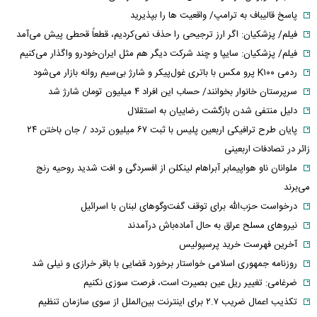
پاسخ قالیباف به ترامپ/ واقعیت ها را بپذیرید
فیلم/ پزشکیان: اگر ارز ترجیحی را حذف نمی‌کردیم، قطعاً قحطی پیش می‌آمد
فیلم/ پزشکیان: سایپا و چند شرکت دیگر هم مثل ایران‌خودرو واگذار می‌کنیم
ردمی K۱۰۰ پرو مکس با باتری غول‌پیکر و شارژ بی‌سیم روانه بازار می‌شود
سرپرستان خانوار بخوانند/ حساب این افراد ۴ میلیون تومان شارژ شد
دلیل منتفی شدن بازگشت رضاییان به استقلال
پایان طرح ترافیکی اربعین پلیس با ثبت ۶۷ میلیون تردد / جان باختن ۲۴
زائر در تصادفات اربعینی
ملوانان ناو هواپیمابر آبراهام لینکلن از افسردگی و افت شدید روحیه رنج
می‌برند
درخواست حزب‌الله برای توقف گفت‌وگوهای لبنان با اسرائیل
نیروهای مسلح عراق به حال آماده‌باش درآمدند
آخرین فهرست خرید پرسپولیس
روزنامه جمهوری اسلامی خواستار برخورد قضایی با باقر خرازی و نیلی شد
ضرغامی: تغییر ریل عین بصیرت است، فرصت سوزی نکنیم
تکذیب اعمال ضریب ۲.۷ برای اینترنت بین‌الملل از سوی سازمان تنظیم