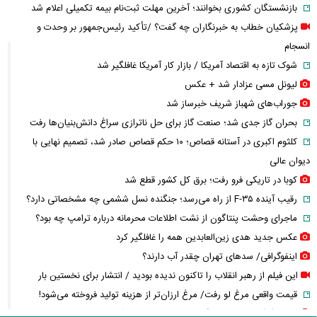
بازنشستگان کشوری بخوانند؛ آخرین مهلت ثبت‌نام بیمه تکمیلی اعلام شد
پزشکیان خطاب به خبرنگاران چه گفت؟ /تأکید رئیس‌جمهور بر وحدت و
انسجام
شوک تازه به اقتصاد آمریکا / بازار کار آمریکا غافلگیر شد
لیونل مسی عزادار شد + عکس
جوراب‌های شهباز شریف خبرساز شد
بحران گاز جدی شد؛ صنعت گاز برای حل ناترازی سراغ دانش‌بنیان‌ها رفت
کلثوم اکبری در آستانه قصاص؛ ۱۰ حکم قصاص صادر شد، تصمیم نهایی با
دیوان عالی
کوبا در تاریکی فرو رفت؛ برق کل کشور قطع شد
رقیب آینده F-۳۵ از راه می‌رسد؛ جنگنده نسل ششمی چه مشخصاتی دارد؟
ماجرای وحشت پنتاگون از نشت اطلاعات محرمانه درباره ترامپ چه بود؟
عکس جدید هدی زین‌العابدین همه را غافلگیر کرد
اینفوگرافی/ سدهای تهران چقدر آب دارند؟
این فیلم از رهبر انقلاب را تاکنون ندیده بودید / انتشار برای نخستین بار
قیمت واقعی مرغ لو رفت/ مرغ ارزان‌تر از هزینه تولید فروخته می‌شود!
عکس گوگوش در ۱۲ سالگی در کنار پدرش صابر آتشین