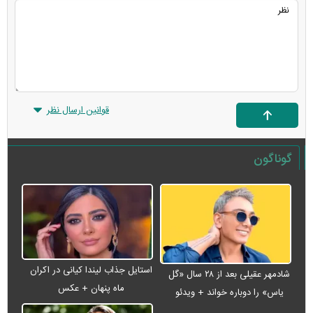
قوانین ارسال نظر
گوناگون
استایل جذاب لیندا کیانی در اکران
شادمهر عقیلی بعد از ۲۸ سال «گل
ماه پنهان + عکس
یاس» را دوباره خواند + ویدئو