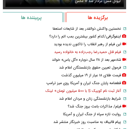
لیونل مسی عزادار شد + عکس
جو
برگزیده ها
پربیننده ها
نخستین واکنش ذوالقدر بعد از شایعات استعفا
اینفوگرافی/کدام کشور بیشترین بمب اتم را دارد؟
این فیلم از رهبر انقلاب را تاکنون ندیده بودید
فیلم قتل حمیدرضا رجب‌زاده به خانواده رسید
شادمهر بعد از ۲۸ سال دوباره «گل یاس» خواند
فرمول تعیین حقوق بازنشستگان اعلام شد
قیمت طلای ۱۸ عیار از ۱۹ میلیون گذشت
قطعنامه پایان جنگ ایران و آمریکا روی میز ترامپ
آغاز ثبت نام کوییک S با ۵۰۰ میلیون تومان+ لینک
شرایط بازنشستگی زنان و مردان اعلام شد
فیلم/ مذاکرات باعث بروز جنگ شد؟
روایت تازه سپاه از جنگ ایران و آمریکا
پیام قالیباف به مناسبت روز خبرنگار منتشر شد