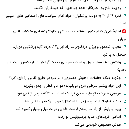
روز خبرنگار؛ اعترافی که پشت هیچ تیتر خبری منتشر نشد
روایت تلخ روز خبرنگار؛ همه چیزهایی که خبرنگاران نگفتند
نمره ۱۴ از ۲۰ به دولت پزشکیان؛ جواد امام: سیاست‌های اجتماعی هنوز امنیتی
است
اینفوگرافی/ کدام کشور بیشترین بمب اتم را دارد؟ رتبه‌بندی ۱۰ کشور اتمی
جهان
معین، شادمهر و بیژن مرتضوی در راه ایران؟ / حرف تازه پزشکیان دوباره
جنجال به پا کرد
واکنش دفتر معاون اول ریاست جمهوری به یک گزارش درباره کسری بودجه و
کالابرگ
چگونه جنگ معاملات «هوش مصنوعی» ترامپ در خلیج فارس را نابود کرد؟
این افراد بیشتر سرطان مری می‌گیرند؛ عوامل خطر را جدی بگیرید
عراقچی خبر داد؛ توافق با عمان نزدیک است، اما تنگه هرمز باز نمی‌شود
تمدید قرارداد اوزجان بیزاتی با استقلال؛ مربی ترک‌تبار ماندنی شد
پاییز پربارش از راه می‌رسد/ فرصت طلایی دولت برای جبران کمبود آب
اسامی خریدهای جدید پرسپولیس لو رفت
هوش مصنوعی خودزنی می‌کند