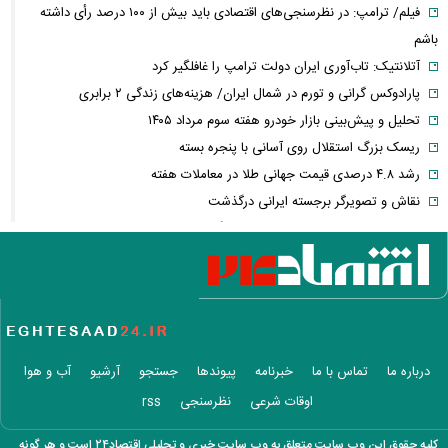
فیلم/ ترامپ: در نظرسنجی‌های اقتصادی باید بیش از ۱۰۰ درصد رأی داشته
باشم
آتلانتیک: تاب‌آوری ایران دولت ترامپ را غافلگیر کرد
پارادوکس گرانی و تورم در شمال ایران/ هزینه‌های زندگی ۲ برابری
تحلیل و پیش‌بینی بازار خودرو هفته سوم مرداد ۱۴۰۵
ریسک بزرگ استقلال روی آسانی با پنجره بسته
رشد ۴.۸ درصدی قیمت جهانی طلا در معاملات هفته
نقاش و تصویرگر برجسته ایرانی درگذشت
معاون عراقچی: در هیچ دوره‌ای هماهنگی بین میدان و دیپلماسی را مانند
حال حاضر نداشتیم
وزارت دفاع چین: به نوسازی ارتش در بالاترین سطح ادامه خواهیم داد
جزئیات توافق‌نامه دفاع مشترک مکه/ هر گونه حملهٔ مسلحانه به هر یک از
کشورها، حمله به هر سه کشور
وزارت خارجه پاکستان: پیمان دفاعی با ریاض و آنکارا برای تقویت امنیت
درباره ما
تماس با ما
خبرنامه
پیوندها
جستجو
آرشیو
آب و هوا
منطقه امضا شد
اوقات شرعی
نظرسنجی
rss
اذعان ترامپ به تاثیر جنگ با ایران بر انتخابات میان دوره‌ای آمریکا
بازار ارزهای دیجیتال در نوسان/ بیت‌کوین ۶۴ هزار دلاری و هشدار درباره
کلیه حقوق این وب سایت متعلق به وب سایت خبری و تحلیلی اقتصاد۲۴ است و هر گونه