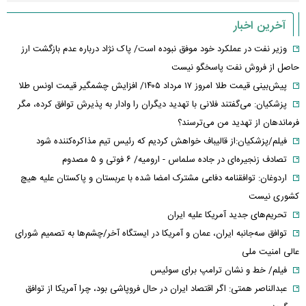
آخرین اخبار
وزیر نفت در عملکرد خود موفق نبوده است/ پاک نژاد درباره عدم بازگشت ارز
حاصل از فروش نفت پاسخگو نیست
پیش‌بینی قیمت طلا امروز ۱۷ مرداد ۱۴۰۵/ افزایش چشمگیر قیمت اونس طلا
پزشکیان: می‌گفتند فلانی با تهدید دیگران را وادار به پذیرش توافق کرده، مگر
فرماندهان از تهدید من می‌ترسند؟
فیلم/پزشکیان:از قالیباف خواهش کردیم که رئیس تیم مذاکره‌کننده شود
تصادف زنجیره‌ای در جاده سلماس - ارومیه/ ۶ فوتی و ۵ مصدوم
اردوغان: توافقنامه دفاعی مشترک امضا شده با عربستان و پاکستان علیه هیچ
کشوری نیست
تحریم‌های جدید آمریکا علیه ایران
توافق سه‌جانبه ایران، عمان و آمریکا در ایستگاه آخر/چشم‌ها به تصمیم شورای
عالی امنیت ملی
فیلم/ خط و نشان ترامپ برای سوئیس
عبدالناصر همتی: اگر اقتصاد ایران در حال فروپاشی بود، چرا آمریکا از توافق