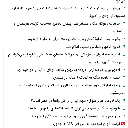
می‌گوید
پیمان مولوی کیست؟/ از حمله به سیاست‌های دولت چهاردهم تا طرفداری
مشروط از توافق با آمریکا
جزئیات «توافق مکه» منتشر شد؛ پیمان دفاعی سه‌جانبه ترکیه، عربستان و
پاکستان
رقم تاریخی اجارۀ کشتی برای انتقال نفت عراق به خارج از هرمز
نتایج آزمون مدارس سمپاد اعلام شد
امام‌ جمعه اهواز: با افزایش برد موشک‌هایمان به ۱۵ هزار کیلومتر می‌خواهیم
عمق خاک آمریکا را بزنیم
ادعای وزیر خزانه‌داری آمریکا: به زودی شاهد توافق با ایران خواهیم بود
حمله ۶ قلاده سگ به کودک ۹ ساله در سنندج
رسانه اماراتی: دور هفتم مذاکرات لبنان و اسرائیل؛ بدون توافق، بدون
عقب‌نشینی
یک لایحه، هزار سؤال؛ سهم ایران از خزر واقعاً در خطر است؟
با وجود جنگ و تحریم می‌توان شرایط اقتصادی را بهبود بخشید
خبر مهم برای بازنشستگان/ شرط جدید بازنشستگی اعلام شد
قیمت انواع لپ تاپ ام اس آی MSI + جدول