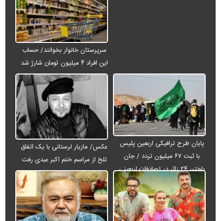
سرپرستان خانوار بخوانند/ حساب
این افراد ۴ میلیون تومان شارژ شد
پایان طرح ترافیکی اربعین پلیس
عکس/ مازیار لرستانی با یک اتفاق
با ثبت ۶۷ میلیون تردد / جان
تلخ از مراسم ختم اکبر عبدی رفت
باختن ۲۴ زائر در تصادفات اربعینی