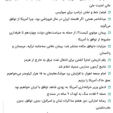
عالی امنیت ملی
فیلم/ خط و نشان ترامپ برای سوئیس
عبدالناصر همتی: اگر اقتصاد ایران در حال فروپاشی بود، چرا آمریکا از توافق
می‌گوید
پیمان مولوی کیست؟/ از حمله به سیاست‌های دولت چهاردهم تا طرفداری
مشروط از توافق با آمریکا
جزئیات «توافق مکه» منتشر شد؛ پیمان دفاعی سه‌جانبه ترکیه، عربستان و
پاکستان
رقم تاریخی اجارۀ کشتی برای انتقال نفت عراق به خارج از هرمز
نتایج آزمون مدارس سمپاد اعلام شد
امام‌ جمعه اهواز: با افزایش برد موشک‌هایمان به ۱۵ هزار کیلومتر می‌خواهیم
عمق خاک آمریکا را بزنیم
ادعای وزیر خزانه‌داری آمریکا: به زودی شاهد توافق با ایران خواهیم بود
حمله ۶ قلاده سگ به کودک ۹ ساله در سنندج
رسانه اماراتی: دور هفتم مذاکرات لبنان و اسرائیل؛ بدون توافق، بدون
عقب‌نشینی