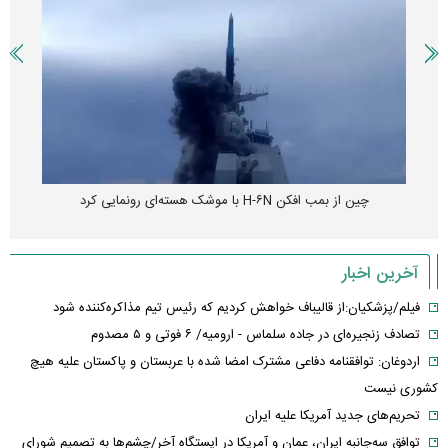
چین از بمب افکن H-۶N با موشک هسته‌ای رونمایی کرد
آخرین اخبار
فیلم/پزشکیان:از قالیباف خواهش کردیم که رئیس تیم مذاکره‌کننده شود
تصادف زنجیره‌ای در جاده سلماس - ارومیه/ ۶ فوتی و ۵ مصدوم
اردوغان: توافقنامه دفاعی مشترک امضا شده با عربستان و پاکستان علیه هیچ
کشوری نیست
تحریم‌های جدید آمریکا علیه ایران
توافق سه‌جانبه ایران، عمان و آمریکا در ایستگاه آخر/چشم‌ها به تصمیم شورای