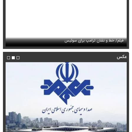
فیلم/ خط و نشان ترامپ برای سوئیس
فی
عکس