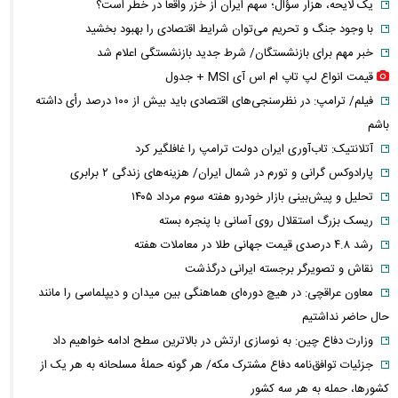
یک لایحه، هزار سؤال؛ سهم ایران از خزر واقعاً در خطر است؟
با وجود جنگ و تحریم می‌توان شرایط اقتصادی را بهبود بخشید
خبر مهم برای بازنشستگان/ شرط جدید بازنشستگی اعلام شد
قیمت انواع لپ تاپ ام اس آی MSI + جدول
فیلم/ ترامپ: در نظرسنجی‌های اقتصادی باید بیش از ۱۰۰ درصد رأی داشته
باشم
آتلانتیک: تاب‌آوری ایران دولت ترامپ را غافلگیر کرد
پارادوکس گرانی و تورم در شمال ایران/ هزینه‌های زندگی ۲ برابری
تحلیل و پیش‌بینی بازار خودرو هفته سوم مرداد ۱۴۰۵
ریسک بزرگ استقلال روی آسانی با پنجره بسته
رشد ۴.۸ درصدی قیمت جهانی طلا در معاملات هفته
نقاش و تصویرگر برجسته ایرانی درگذشت
معاون عراقچی: در هیچ دوره‌ای هماهنگی بین میدان و دیپلماسی را مانند
حال حاضر نداشتیم
وزارت دفاع چین: به نوسازی ارتش در بالاترین سطح ادامه خواهیم داد
جزئیات توافق‌نامه دفاع مشترک مکه/ هر گونه حملهٔ مسلحانه به هر یک از
کشورها، حمله به هر سه کشور