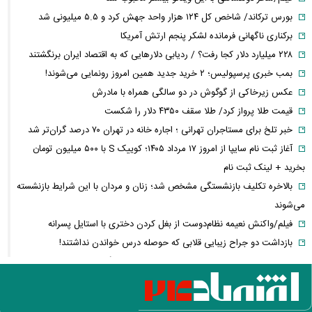
بورس ترکاند/ شاخص کل ۱۲۴ هزار واحد جهش کرد و ۵.۵ میلیونی شد
برکناری ناگهانی فرمانده لشکر پنجم ارتش آمریکا
۲۲۸ میلیارد دلار کجا رفت؟ / ردیابی دلارهایی که به اقتصاد ایران برنگشتند
بمب خبری پرسپولیس؛ ۲ خرید جدید همین امروز رونمایی می‌شوند!
عکس زیرخاکی از گوگوش در دو سالگی همراه با مادرش
قیمت طلا پرواز کرد/ طلا سقف ۴۳۵۰ دلار را شکست
خبر تلخ برای مستاجران تهرانی ؛ اجاره خانه در تهران ۷۰ درصد گران‌تر شد
آغاز ثبت نام سایپا از امروز ۱۷ مرداد ۱۴۰۵؛ کوییک S با ۵۰۰ میلیون تومان
بخرید + لینک ثبت نام
بالاخره تکلیف بازنشستگی مشخص شد؛ زنان و مردان با این شرایط بازنشسته
می‌شوند
فیلم/واکنش نعیمه نظام‌دوست از بغل کردن دختری با استایل پسرانه
بازداشت دو جراح زیبایی قلابی که حوصله درس خواندن نداشتند!
سپاه بیانیه جدید داد؛ روایت شکست ترامپ در جنگ با ایران
سنتکام درباره محاصره دریایی ایران چه نقشه‌ای دارد؟
عکس عاشقانه سپند امیرسلیمانی با پسرش