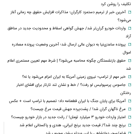
تکلیف را روشن کرد
آخرین خبر از ترمیم دستمزد کارگران؛ مذاکرات افزایش حقوق چه زمانی آغاز
می‌شود؟
واردات خودرو گران‌تر شد/ جهش گواهی اسقاط و محدودیت جدید در مناطق
آزاد
پرونده ساعدی‌نیا به دیوان عالی ارسال شد؛ آخرین وضعیت پرونده مصادره
اموال
حقوق بازنشستگان چگونه محاسبه می‌شود؟ | شرط مهم تعیین مستمری اعلام
شد
خبر مهم از ترامپ؛ نیروی زمینی آمریکا به ایران اعزام می‌شود یا نه؟
جاسوس پرسپولیس لو رفت؟ / خط و نشان تند تارتار برای افشای اخبار
رختکن
آمریکا برای پایان جنگ با ایران قطعنامه داد؛ تصمیم با ترامپ است + عکس
مرغ ناگهان گران شد! / پشت‌پرده جهش قیمت مرغ چیست؟
امتیاز واردات خودرو ۳ میلیارد تومان! / رانت جدید در بازار خودرو چیست؟
برنج چند شد؟/ قیمت جدید برنج ایرانی، هندی و پاکستانی اعلام شد
فیلم/سحر دولتشاهی با این ویدئو بیشتر محبوب شد