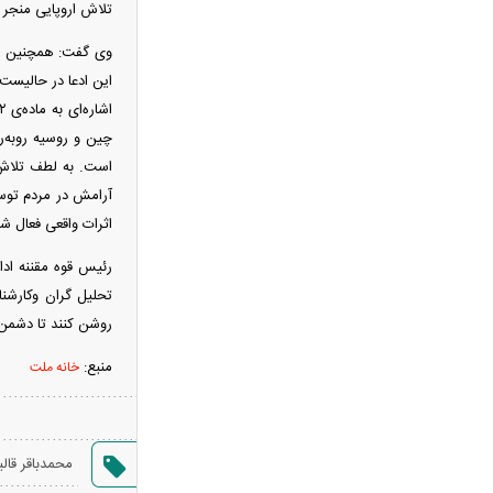
تلاش اروپایی منجر 
مسکن مهر به کجا رسید؟ تصمیم
وی گفت: همچنین دش
احمدی‌نژاد و ماجرای ۵ وزیر مسکن
این ادعا در حالیست 
پشت پرده تلاش تندروها برای استعفای
پزشکیان
چین و روسیه رو‌به‌
پیش بینی آب و هوای تهران ۱۷ مرداد
است. به لطف تلاش‌ه
وزیر نفت در عملکرد خود موفق نبوده
آرامش در مردم توسط
است/ پاک نژاد درباره عدم بازگشت ارز
اثرات واقعی فعال 
حاصل از فروش نفت پاسخگو نیست
پیش‌بینی قیمت طلا امروز ۱۷ مرداد
رئیس قوه مقننه ادا
۱۴۰۵/ افزایش چشمگیر قیمت اونس طلا
تحلیل گران وکارشنا
پزشکیان: می‌گفتند فلانی با تهدید
روشن کنند تا دشمن ن
دیگران را وادار به پذیرش توافق کرده، مگر
منبع:
خانه ملت
فرماندهان از تهدید من می‌ترسند؟
فیلم/پزشکیان:از قالیباف خواهش کردیم
که رئیس تیم مذاکره‌کننده شود
محمدباقر قالی
تصادف زنجیره‌ای در جاده سلماس -