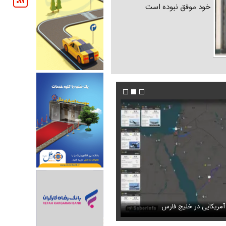
خود موفق نبوده است
ز شریف به کعبه
مریکایی در خلیج فارس
فیلم/ مذاکرات باعث بروز جنگ شد؟
عکس دیده‌نشده ظل‌السلطنه نوه ناصرالدین ش
ران خودرو + جدول
قیمت سکه و طلا + جدول