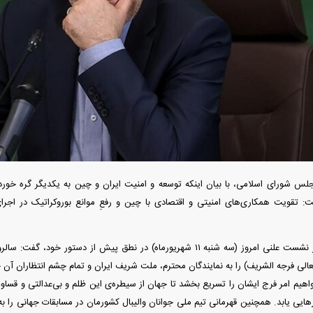
دید شد/ اولین
هجوم خودروسازان چینی به اروپا؛ آیا
واردات خودرو از منطق
 سیاسی + جدول
کارخانه‌های بحران‌زده نجات پیدا می‌کنند؟
داغی که بازار خودرو ر
س شورای اسلامی، با بیان اینکه توسعه و امنیت ایران و چین به یکدیگر گره خور
فند؛ قدرت تهدید
رونمایی از پوکو M ۸ پاور با باتری ۸۰۰۰
گفت: تقویت همکاری‌های امنیتی و اقتصادی با چین و رفعِ موانع بوروکراتیک در اجر
 است؟
میلی‌آمپرساعتی
رونمای
محمدباقر قالیباف در نشست علنی امروز (سه شنبه ۱۱ شهریورماه) در نطق پیش از د
تعالی فرجه الشریف) را به نمایندگان محترم، ملت شریف ایران و تمام چشم انتظاران آ
اهیم امر فرج ایشان را تسریع بخشد تا جهان از سیطره‌ی این ظلم و بی‌عدالتی و قساوت
یی یابد. همچنین قهرمانی تیم ملی جوانان والیبال کشورمان در مسابقات جهانی را به قه