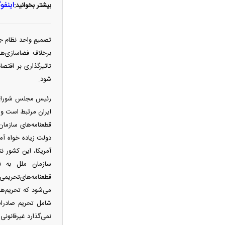
اینفو
بیشتر بخوانید:
سدها پر شدند؛ پس چرا ایران هنوز
تشنه است؟/ پشت پرده آمار آب ۱۴۰۵
عکس های زیبای هدیه تهرانی در یک
تصمیمِ واحد نظام ج
گلخانه
برخلاف فضاسازی‌ها
هزینه ساخت مسکن سر به فلک کشید/
تاثیرگذاری بر اقتص
ساخت هر متر خانه چقدر آب می‌خورد؟
شود.
عکس/پرواز سوخت‌رسان‌های آمریکایی
رئیس مجلس شورای اس
در خلیج فارس
ایران مرتبط است و ب
فیلم/ترامپ نشست خبری خود را به
قطعنامه‌های سازمان
دلیل جنگ لغو کرد!
دولت زیاده خواه آم
زمان واریز کالابرگ عوض شد؛ این
آمریکا، این کشور ن
گروه‌ها باید تا شهریور منتظر بمانند
سازمان ملل به ن
این ویدئو از گنبد کاووس طی ساعات
قطعنامه‌های‌تحریمی‌
اخیر پربازدید شد
می‌شود که تحریم‌ها
افشای شرط آمریکا برای پایان دادن به
شامل تحریم صادرات
محاصره دریایی ایران
نمی‌گذارد غیرقانو
وضعیت هواشناسی امروز