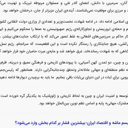
 آنان، سرمربی با دانش، اعضای کادر فنی و مسئولان مربوطه تبریک و تهنیت می‌گ
و مرزی برای موفقیت نمی‌شناسند، آینده‌ی ایران عزیزتر از جان، درخشان خواهد بود.
لامی ادامه داد: در ادامه شهادت نخست‌وزیر و تعدادی از وزاری دولت انقلابی کشور
و حمله‌ی تروریستی و تجاوزکارانه‌ی رژیم صهیونیستی به صنعا را محکوم می‌کنیم و ا
تکار حاکم بر سرزمین‌های اشغالی به غلط تصور می‌کند که با ارتکاب جنایت‌های بیشتر، 
کشی، هیچ جنایتکاری را رستگار نکرده است و این قطعیست که سرانجام، رژیم نسل
ناهی که به شهادت رسانده‌اند، غرق خواهد شد و مایه‌ی عبرت حامیان خود قرار خواهد 
ن و چین، دو تمدن کهن آسیایی، با پیوند‌های تاریخی و فرهنگیِ عمیق و دیرینه، ظرف
 نظم منطقه‌ای و جهانی عادلانه‌تر وتحقق چندجانبه‌گرایی دارند. همانطور که رئیس‌جمه
یرویی برای ثبات در این دنیای بی‌ثبات باقی بمانیم. ما باید به برچیدن دیوار‌ها ادامه دهیم،
: توسعه و امنیت ایران و چین به لحاظ تاریخی و ژئوپلتیک به یکدیگر گره خورده است
مشترک جهانی» پایه و اساس نظم نوین بین‌الملل خواهد بود.
سم ماشه و اقتصاد ایران؛ بیشترین فشار بر کدام بخش وارد می‌شود؟