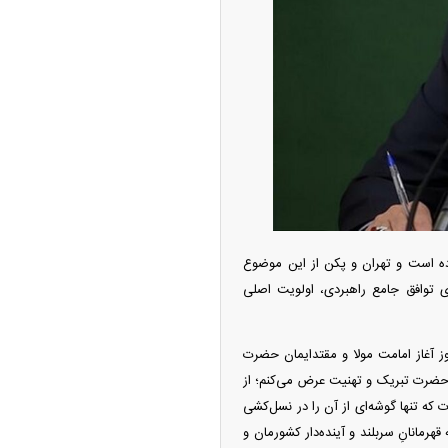
ه آزاد تهران؛ مناظره
ا تحت تأثیر قرار داد
ده است و تهران و پکن از این موضوع
چین از بمب افکن H-۶N با موشک هسته‌ای
ای توافق جامع راهبردی، اولویت اصلی
ی کرد
ستور خود، گفت: سالروز آغاز امامت مولا و مقتدایمان حضرت
ن حضرت تبریک و تهنیت عرض می‌کنم؛ از
 که تنها گوشه‌ای از آن را در نسل‌کشی
رمانانِ سربلند و آینده‌دار کشورمان و