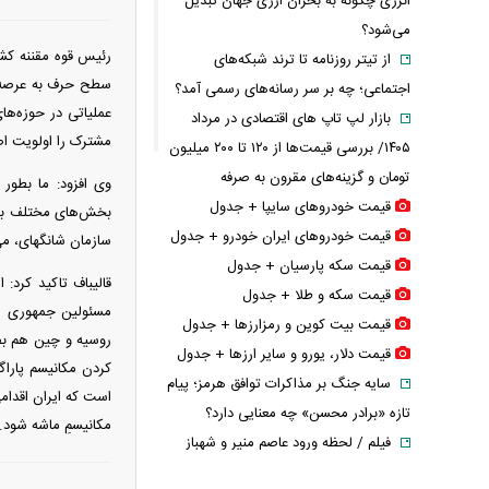
انرژی چگونه به بحران ارزی جهان تبدیل
می‌شود؟
رئیس قوه مقننه کشو
از تیتر روزنامه تا ترند شبکه‌های
سطح حرف به عرصه‌ی
اجتماعی؛ چه بر سر رسانه‌های رسمی آمد؟
عملیاتی در حوزه‌ها
بازار لپ‌ تاپ‌ های اقتصادی در مرداد
مشترک را اولویت اص
۱۴۰۵/ بررسی قیمت‌ها از ۱۲۰ تا ۲۰۰ میلیون
تومان و گزینه‌های مقرون‌ به‌ صرفه
وی افزود: ما بطور
قیمت خودرو‌های سایپا + جدول
بخش‌های مختلف بین 
قیمت خودرو‌های ایران خودرو + جدول
سازمان شانگهای، می‌
قیمت سکه پارسیان + جدول
قالیباف تاکید کرد:
قیمت سکه و طلا + جدول
مسئولین جمهوری اسل
قیمت بیت کوین و رمزارز‌ها + جدول
روسیه و چین هم بص
قیمت دلار، یورو و سایر ارز‌ها + جدول
سایه جنگ بر مذاکرات توافق هرمز؛ پیام
است که ایران اقدامی
تازه «برادر محسن» چه معنایی دارد؟
مکانیسمِ ماشه شود.
فیلم / لحظه ورود عاصم منیر و شهباز
شریف به کعبه