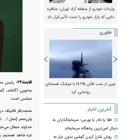
وپا؛ آیا
واردات خودرو از منطقه آزاد تهران؛ مناظره
قیمت خودرو وارد فاز ج
دا می‌کنند؟
داغی که بازار خودرو را تحت تأثیر قرار داد
واکنش بازار به تحولات
فناوری
اقتصاد۲۴-
رئیس مجل
رونمایی از پوکو M ۸ پاور با باتری ۸۰۰۰
چین از بمب افکن H-۶N با موشک هسته‌ای
پهپاد رهگیر یا موشک پدا
به‌خوبی آگاه‌اند، 
رونمایی کرد
کدامیک بیشتر
مجلس است.
آخرین اخبار
ولی‌عصر (عجل ا... 
طلا یا دلار یا بورس؛ سرمایه‌گذاران به
خداوند متعال می‌خو
دنبال امن‌ترین پناهگاه سرمایه‌اند
غزه شاهد هستیم، رها
روش شارژ کردن گوشی بدون نیاز به