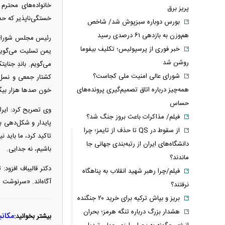
خانواده‌های محترم
پریز برق
خستگی‌ناپذیر که حد 
بورس دوباره سبزپوش شد/ شاخص
هم‌وزن به بازدهی ۶۱ درصدی رسید
رئیس مجلس شورای اس
خبر فوری از پرسپولیس؛ تکلیف بیفوما
یمن تسلیت می‌گویم 
روشن شد
می‌گویم. باندِ جنای
شورای عالی امنیت ملی کجاست؟
کشتار جمعی و نسل‌
همه‌چیز درباره اتاق تصمیم‌گیری پرونده‌های
خون صد‌ها هزار بیگ
حساس
وی تصریح کرد: ایرا
فیلم/ مذاکرات باعث بروز جنگ شد؟
پایدار و شکل‌دهی به
از سقوط در QS تا حذف از تایمز؛ چرا
تاکید کرد، ما باید ن
دانشگاه‌های ایران از رتبه‌بندی جهانی جا
باشیم، نه جدایی.
ماندند؟
دکتر قالیباف افزود
فیلم/چرا رهبر شهید انقلاب به پناهگاه
آگاه‌اند. «سرنوشت 
نرفتند؟
بریز و بپاش ترکیه برای خرید ۲۰ جنگنده
هشدار بزرگ درباره تنگه هرمز؛ بحران
مکانی
بیشتر بخوانید: