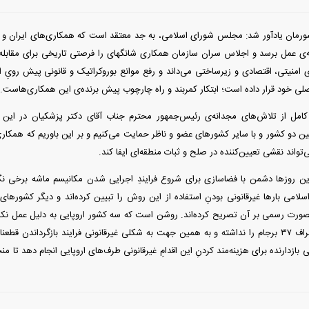
رمان یادآور شد: مجلس شورای اسلامی، به جد معتقد است که همکاری‌های ایران و چی
 عمل برسد و اجلاس سران سازمان همکاری شانگهای را فرصتی تاریخی برای مقابله با
ی امنیتی، اقتصادی و زیرساختی می‌داند و رفع موانع بوروکراتیک و قانونی پیش رویِ ا
لی خود قرار داده است؛ ابتکار کمربند و راه چارچوب پیش برنده‌ی این همکاری‌هاست.
 کامل از تلاش‌های مجدانه‌ی رئیس‌جمهور محترم جناب آقای دکتر پزشکیان در این
دو کشور و با سایر کشور‌های عضو و ناظر حمایت می‌کنیم و بر این باوریم که همکاری
تواند نقشی تعیین‌کننده در صلح و ثبات منطقه‌ای ایفا کند.
 این روز‌ها دشمن با فضاسازی برای شروع فرایندِ اجرایی شدن مکانیسم ماشه برخی نگر
امی بار‌ها غیرقانونی بودنِ استفاده از این روش را تبیین کرده‌اند و دیگر کشور‌ها
ورت رسمی بر آن تصریح کرده‌اند. روشن است که سه کشور اروپایی به دلیل عمل نکرد
کردن مکانیسم پاراگراف ۳۷ برجام را نداشته و به همین جهت به شکلی غیرقانونی فرایند بازگرداندن 
 بازدارنده برای هزینه‌مند کردنِ این اقدامِ غیرقانونی طرف‌های اروپایی انجام دهد تا م