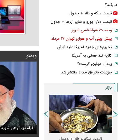
می‌کند؟
قیمت سکه و طلا + جدول
قیمت دلار، یورو و سایر ارز‌ها + جدول
وضعیت هواشناسی امروز
پیش بینی آب و هوای تهران ۱۷ مرداد
تحریم‌های جدید آمریکا علیه ایران
کنایه تند همتی به آمریکا
ویدئو
پیمان مولوی کیست؟
جزئیات «توافق مکه» منتشر شد
بازار
مذاکرات باعث بروز جنگ شد؟
س دیده‌نشده ظل‌السلطنه نوه ناصرالدین شاه در لباس دامادی
فیلم/چرا رهبر شهید ا
عکس های زیبای 
و + جدول
قیمت سکه و طلا + جدول
قیمت دلار، یورو و سایر 