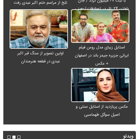
با ثبت ۶۷ میلیون تردد / جان
تلخ از مراسم ختم اکبر عبدی رفت
باختن ۲۴ زائر در تصادفات اربعینی
استایل زیبای مدل روس فیلم
اولین تصویر از سنگ قبر اکبر
ایرانی جزیره جیمز باند در اصفهان
عبدی در قطعه هنرمندان
+ عکس
عکس پربازدید از استایل سنتی و
اصیل سوگل طهماسبی
ویدئو