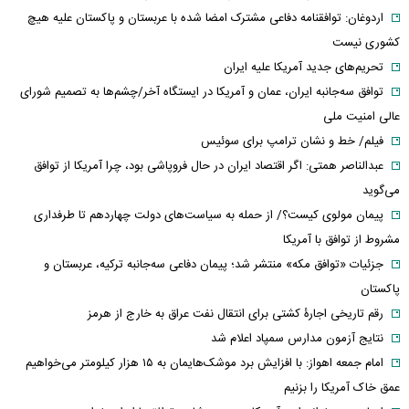
اردوغان: توافقنامه دفاعی مشترک امضا شده با عربستان و پاکستان علیه هیچ
کشوری نیست
تحریم‌های جدید آمریکا علیه ایران
توافق سه‌جانبه ایران، عمان و آمریکا در ایستگاه آخر/چشم‌ها به تصمیم شورای
عالی امنیت ملی
فیلم/ خط و نشان ترامپ برای سوئیس
عبدالناصر همتی: اگر اقتصاد ایران در حال فروپاشی بود، چرا آمریکا از توافق
می‌گوید
پیمان مولوی کیست؟/ از حمله به سیاست‌های دولت چهاردهم تا طرفداری
مشروط از توافق با آمریکا
جزئیات «توافق مکه» منتشر شد؛ پیمان دفاعی سه‌جانبه ترکیه، عربستان و
پاکستان
رقم تاریخی اجارۀ کشتی برای انتقال نفت عراق به خارج از هرمز
نتایج آزمون مدارس سمپاد اعلام شد
امام‌ جمعه اهواز: با افزایش برد موشک‌هایمان به ۱۵ هزار کیلومتر می‌خواهیم
عمق خاک آمریکا را بزنیم