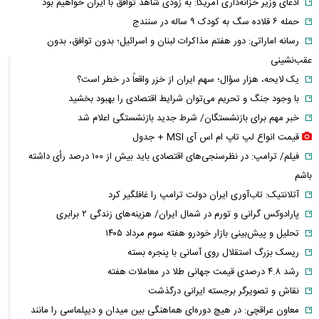
ادعای وزیر خزانه‌داری آمریکا: به زودی شاهد توافق با ایران خواهیم بود
حمله ۶ قلاده سگ به کودک ۹ ساله در سنندج
رسانه اماراتی: دور هفتم مذاکرات لبنان و اسرائیل؛ بدون توافق، بدون
عقب‌نشینی
یک لایحه، هزار سؤال؛ سهم ایران از خزر واقعاً در خطر است؟
با وجود جنگ و تحریم می‌توان شرایط اقتصادی را بهبود بخشید
خبر مهم برای بازنشستگان/ شرط جدید بازنشستگی اعلام شد
قیمت انواع لپ تاپ ام اس آی MSI + جدول
فیلم/ ترامپ: در نظرسنجی‌های اقتصادی باید بیش از ۱۰۰ درصد رأی داشته
باشم
آتلانتیک: تاب‌آوری ایران دولت ترامپ را غافلگیر کرد
پارادوکس گرانی و تورم در شمال ایران/ هزینه‌های زندگی ۲ برابری
تحلیل و پیش‌بینی بازار خودرو هفته سوم مرداد ۱۴۰۵
ریسک بزرگ استقلال روی آسانی با پنجره بسته
رشد ۴.۸ درصدی قیمت جهانی طلا در معاملات هفته
نقاش و تصویرگر برجسته ایرانی درگذشت
معاون عراقچی: در هیچ دوره‌ای هماهنگی بین میدان و دیپلماسی را مانند