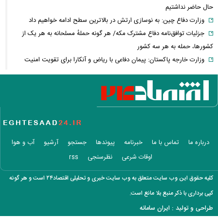
حال حاضر نداشتیم
وزارت دفاع چین: به نوسازی ارتش در بالاترین سطح ادامه خواهیم داد
جزئیات توافق‌نامه دفاع مشترک مکه/ هر گونه حملهٔ مسلحانه به هر یک از
کشورها، حمله به هر سه کشور
وزارت خارجه پاکستان: پیمان دفاعی با ریاض و آنکارا برای تقویت امنیت
منطقه امضا شد
اذعان ترامپ به تاثیر جنگ با ایران بر انتخابات میان دوره‌ای آمریکا
بازار ارزهای دیجیتال در نوسان/ بیت‌کوین ۶۴ هزار دلاری و هشدار درباره
کلاهبرداری رمزارزی
لغو افزایش تعرفه و تصاعد پلکانی بهای برق مشترکین کشاورزی
سی‌ان‌ان: توافق ایران و عمان به معنای بازگشایی تنگه نیست / آمریکا باید
درباره ما
تماس با ما
خبرنامه
پیوندها
جستجو
آرشیو
آب و هوا
شروط بیشتری را برآورده کند
اوقات شرعی
نظرسنجی
rss
فعال‌سازی کیف پول ایران با یک کد دستوری/ انتقال وجه با شماره تلفن
همراه
کلیه حقوق این وب سایت متعلق به وب سایت خبری و تحلیلی اقتصاد۲۴ است و هر گونه
فیلم/ سردار کوثری: جلسه بیت رهبری با اصرار شمخانی/ ماجرای غیبت سردار
کپی برداری با ذکر منبع بلا مانع است.
رادان!
طراحی و تولید :
ایران سامانه
فوری/ جزئیات جدید از مذاکرات تنگه هرمز/ انطباق با حقوق بین‌الملل و