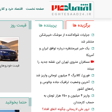
صفحه نخست
اقتصاد خرد و کلان
برگزیده ها
پربیننده ها
قیمت روز
جزئیات شوکه‌کننده از موشک خیبرشکن
منتشر شد
یک خبر غیرمنتظره درباره توافق ایران و
آمریکا
مسافران متروی تهران این نقشه جدید را
قیمت خودرو‌های
ببینند
فوری/ کالابرگ ۴ میلیون تومانی واریز شد
آخرین وضعیت ترافیک جاده چالوس و
راه‌های کشور
واریز ۴ میلیون و ۲۵۰ هزار تومان به
حتما بخوانید
حساب کارمندان
ترور علی لاریجانی چگونه اتفاق افتاد؟