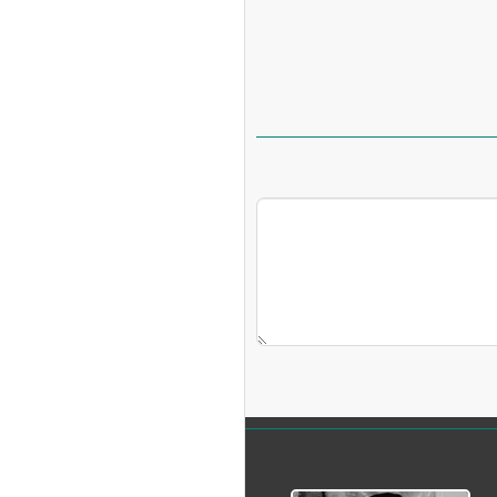
ه آزاد تهران؛ مناظره
ا تحت تأثیر قرار داد
چین از بمب افکن H-۶N با موشک هسته‌ای
ی کرد