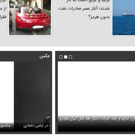
ترکیه و عراق دست به کار
گزار
شدند؛ آغاز عصر صادرات نفت
از س
بدون هرمز؟
فقرا
عکس
ا و چند شرکت دیگر هم مثل ایران‌خودرو واگذار
ظل‌السلطنه نوه ناصرالدین شاه در لباس دامادی
حمله خلبانان ایرانی به پایگاه آمریکا ب
سانسور عجیب تلویزیون همه 