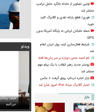
اولین تصاویر از حادثه بالگرد حامل ترامپ
منتشر شد
فوری/ قطع یارانه نقدی و کالابرگ کلید
خورد
حمله خلبانان ایرانی به پایگاه آمریکا بدون
GPS
شرایط فعال‌سازی کیف پول ایران اعلام
ویدئو
شد
نام احمد جنتی دوباره بر سر زبان‌ها افتاد
پوستر جدید رهبر انقلاب با یک پیام مهم
منتشر شد
بازار اجاره لپ‌تاپ رونق گرفت + عکس
اعتبار کالابرگ مرداد ۱۴۰۵ امروز شارژ شد
بازار
پزشکیان: اگر ارز ترجیحی را حذف نمی‌کردیم، قطعاً قحطی
فیلم/ پزشکیان: سایپ
ی‌آمد
تایل جدید صابر ابر در فضای مجازی پربازدید شد
می‌کنیم
عکس دیده‌نشده 