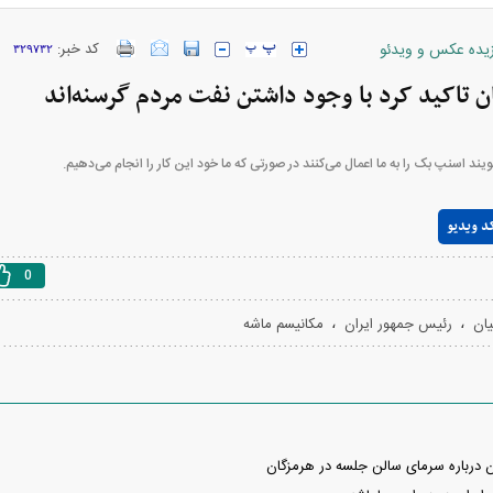
زیده عکس و ویدئو
کد خبر:
۳۲۹۷۳۲
ن تاکید کرد با وجود داشتن نفت مردم گرسنه‌اند
ارز‌ها + جدول
قیمت خودرو‌های ایران خودرو + جدول
قیمت خودرو‌های ای
یند اسنپ بک را به ما اعمال می‌کنند در صورتی که ما خود این کار را انجام می‌دهیم.
Play
د ویدیو
Video
0
،
،
ان
رئیس جمهور ایران
مکانیسم ماشه
بازار مسکن؛ فنر
کارنامه مردود محسن پاک‌ نژاد؛ از افت شدید
 شده
درآمد ارزی تا بازی با عزل و نصب‌ها
۰۵
ن درباره سرمای سالن جلسه در هرمزگان