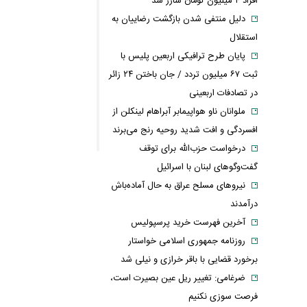
افراد ۴ میلیون تومان شارژ شد
دلیل منتفی شدن بازگشت رضاییان به
استقلال
پایان طرح ترافیکی اربعین پلیس با
ثبت ۶۷ میلیون تردد / جان باختن ۲۴ زائر
در تصادفات اربعینی
ملوانان ناو هواپیمابر آبراهام لینکلن از
افسردگی و افت شدید روحیه رنج می‌برند
درخواست حزب‌الله برای توقف
گفت‌وگوهای لبنان با اسرائیل
نیروهای مسلح عراق به حال آماده‌باش
درآمدند
آخرین فهرست خرید پرسپولیس
روزنامه جمهوری اسلامی خواستار
برخورد قضایی با باقر خرازی و نیلی شد
ضرغامی: تغییر ریل عین بصیرت است،
فرصت سوزی نکنیم