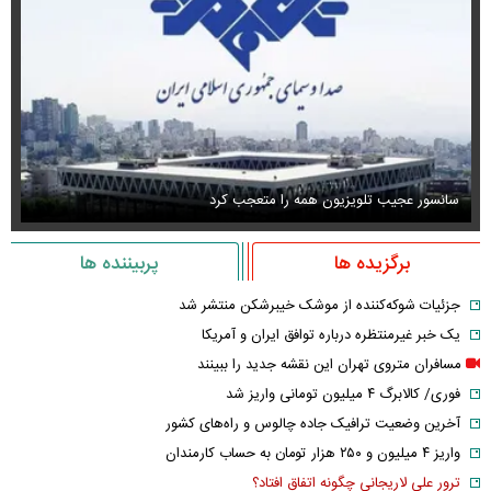
سانسور عجیب تلویزیون همه را متعجب کرد
اس
برگزیده ها
پربیننده ها
جزئیات شوکه‌کننده از موشک خیبرشکن منتشر شد
یک خبر غیرمنتظره درباره توافق ایران و آمریکا
مسافران متروی تهران این نقشه جدید را ببینند
فوری/ کالابرگ ۴ میلیون تومانی واریز شد
آخرین وضعیت ترافیک جاده چالوس و راه‌های کشور
واریز ۴ میلیون و ۲۵۰ هزار تومان به حساب کارمندان
ترور علی لاریجانی چگونه اتفاق افتاد؟