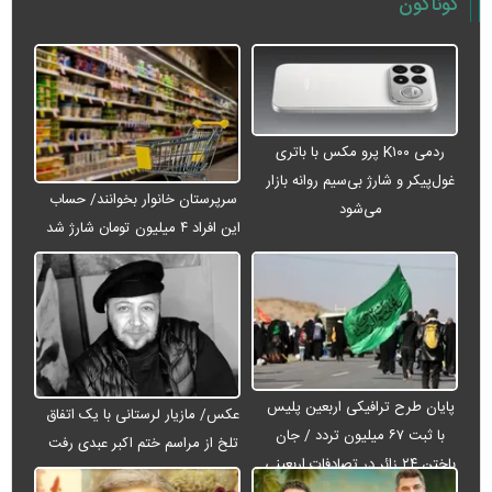
گوناگون
ردمی K۱۰۰ پرو مکس با باتری
غول‌پیکر و شارژ بی‌سیم روانه بازار
سرپرستان خانوار بخوانند/ حساب
می‌شود
این افراد ۴ میلیون تومان شارژ شد
پایان طرح ترافیکی اربعین پلیس
عکس/ مازیار لرستانی با یک اتفاق
با ثبت ۶۷ میلیون تردد / جان
تلخ از مراسم ختم اکبر عبدی رفت
باختن ۲۴ زائر در تصادفات اربعینی