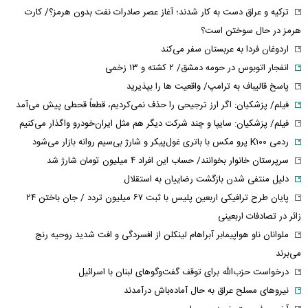
ترکیه و عراق دست به کار شدند؛ آغاز عصر صادرات نفت بدون هرمز؟/ کارت
هرمز در حال سوختن است؟
اردوغان فردا به عربستان سفر می‌کند
انفجار اتوبوس در حومه دمشق/ ۲ کشته و ۱۳ زخمی
پاسخ قالیباف به ترامپ/ واقعیت ها را بپذیرید
فیلم/ پزشکیان: اگر ارز ترجیحی را حذف نمی‌کردیم، قطعاً قحطی پیش می‌آمد
فیلم/ پزشکیان: سایپا و چند شرکت دیگر هم مثل ایران‌خودرو واگذار می‌کنیم
ردمی K۱۰۰ پرو مکس با باتری غول‌پیکر و شارژ بی‌سیم روانه بازار می‌شود
سرپرستان خانوار بخوانند/ حساب این افراد ۴ میلیون تومان شارژ شد
دلیل منتفی شدن بازگشت رضاییان به استقلال
پایان طرح ترافیکی اربعین پلیس با ثبت ۶۷ میلیون تردد / جان باختن ۲۴
زائر در تصادفات اربعینی
ملوانان ناو هواپیمابر آبراهام لینکلن از افسردگی و افت شدید روحیه رنج
می‌برند
درخواست حزب‌الله برای توقف گفت‌وگوهای لبنان با اسرائیل
نیروهای مسلح عراق به حال آماده‌باش درآمدند