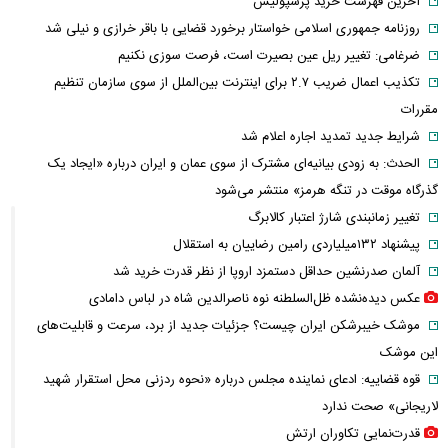
آخرین فهرست خرید پرسپولیس
روزنامه جمهوری اسلامی خواستار برخورد قضایی با باقر خرازی و نیلی شد
ضرغامی: تغییر ریل عین بصیرت است، فرصت سوزی نکنیم
تکذیب اعمال ضریب ۲.۷ برای اینترنت بین‌الملل از سوی سازمان تنظیم
مقررات
شرایط جدید تمدید اجاره اعلام شد
الحدث: به زودی بیانیه‌ای مشترک از سوی عمان و ایران درباره «ایجاد یک
گذرگاه موقت در تنگه هرمز» منتشر می‌شود
تغییر زمانبندی‌ شارژ اعتبار کالابرگ
پیشنهاد ۱۳۲میلیاردی رامین رضاییان به استقلال
آلمان صدرنشین حداقل دستمزد اروپا از نظر قدرت خرید شد
عکس دیده‌نشده ظل‌السلطنه نوه ناصرالدین شاه در لباس دامادی
موشک خیبرشکن ایران چیست؟ جزئیات جدید از برد، سرعت و قابلیت‌های
این موشک
قوه قضاییه: ادعای نماینده مجلس درباره «نحوه ردزنی محل استقرار شهید
لاریجانی» صحت ندارد
قدرت‌نمایی تکاوران ارتش