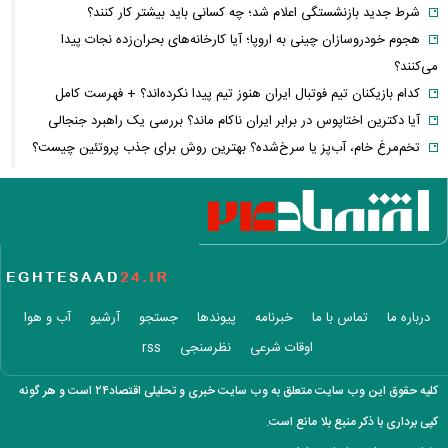
شرط جدید بازنشستگی اعلام شد؛ چه کسانی باید بیشتر کار کنند؟
هجوم خودروسازان چینی به اروپا؛ آیا کارخانه‌های بحران‌زده نجات پیدا
می‌کنند؟
کدام بازیکنان تیم فوتبال ایران هنوز تیم پیدا نکرده‌اند؟ + فهرست کامل
آیا دکترین اختاپوس در برابر ایران ناکام ماند؟ بررسی یک راهبرد جنجالی
تخم‌مرغ خام، آب‌پز یا سرخ‌شده؟ بهترین روش برای جذب پروتئین چیست؟
پشت پرده خودکفایی دارویی؛ چرا واردات همچنان حرف اول را می‌زند؟
حمله خلبانان ایرانی به پایگاه آمریکا بدون GPS
شرایط تغییر نام خانوادگی و شناسنامه اعلام شد+ مراحل، مدارک لازم و قوانین
جدید ثبت احوال
یک خبر غیرمنتظره درباره توافق ایران و آمریکا
مصرف لبنیات یک‌چهارم شد؛ قیمت شیر باز هم افزایش می‌یابد؟ / هشدار
درباره ما
تماس با ما
خبرنامه
پیوندها
جستجو
آرشیو
آب و هوا
درباره گرانی لبنیات
اوقات شرعی
نظرسنجی
rss
این نقشه جدید متروی تهران شما را به تمام جاهای دیدنی شهر می‌رساند +
ویدئو
کلیه حقوق این وب سایت متعلق به وب سایت خبری و تحلیلی اقتصاد۲۴ است و هر گونه
قیمت انواع دستگاه ماینر + جدول
کپی برداری با ذکر منبع بلا مانع است.
خبر مهم سردار ابن‌الرضا درباره جنگ ایران و آمریکا: به‌زودی خواهند فهمید