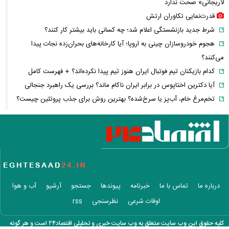
لاریجانی» صحت ندارد
قدرت‌نمایی تکاوران ارتش
شرط جدید بازنشستگی اعلام شد؛ چه کسانی باید بیشتر کار کنند؟
هجوم خودروسازان چینی به اروپا؛ آیا کارخانه‌های بحران‌زده نجات پیدا
می‌کنند؟
کدام بازیکنان تیم فوتبال ایران هنوز تیم پیدا نکرده‌اند؟ + فهرست کامل
آیا دکترین اختاپوس در برابر ایران ناکام ماند؟ بررسی یک راهبرد جنجالی
تخم‌مرغ خام، آب‌پز یا سرخ‌شده؟ بهترین روش برای جذب پروتئین چیست؟
پشت پرده خودکفایی دارویی؛ چرا واردات همچنان حرف اول را می‌زند؟
حمله خلبانان ایرانی به پایگاه آمریکا بدون GPS
شرایط تغییر نام خانوادگی و شناسنامه اعلام شد+ مراحل، مدارک لازم و قوانین
جدید ثبت احوال
یک خبر غیرمنتظره درباره توافق ایران و آمریکا
مصرف لبنیات یک‌چهارم شد؛ قیمت شیر باز هم افزایش می‌یابد؟ / هشدار
درباره ما
تماس با ما
خبرنامه
پیوندها
جستجو
آرشیو
آب و هوا
درباره گرانی لبنیات
اوقات شرعی
نظرسنجی
rss
این نقشه جدید متروی تهران شما را به تمام جاهای دیدنی شهر می‌رساند +
ویدئو
کلیه حقوق این وب سایت متعلق به وب سایت خبری و تحلیلی اقتصاد۲۴ است و هر گونه