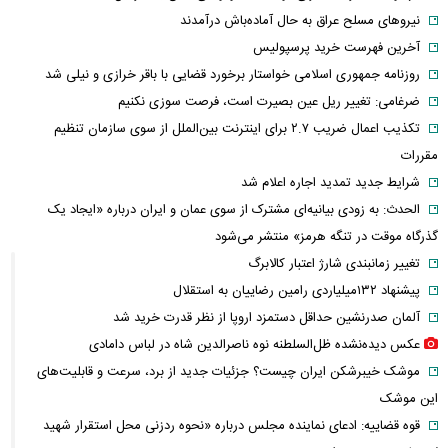
نیروهای مسلح عراق به حال آماده‌باش درآمدند
آخرین فهرست خرید پرسپولیس
روزنامه جمهوری اسلامی خواستار برخورد قضایی با باقر خرازی و نیلی شد
ضرغامی: تغییر ریل عین بصیرت است، فرصت سوزی نکنیم
تکذیب اعمال ضریب ۲.۷ برای اینترنت بین‌الملل از سوی سازمان تنظیم
مقررات
شرایط جدید تمدید اجاره اعلام شد
الحدث: به زودی بیانیه‌ای مشترک از سوی عمان و ایران درباره «ایجاد یک
گذرگاه موقت در تنگه هرمز» منتشر می‌شود
تغییر زمانبندی‌ شارژ اعتبار کالابرگ
پیشنهاد ۱۳۲میلیاردی رامین رضاییان به استقلال
آلمان صدرنشین حداقل دستمزد اروپا از نظر قدرت خرید شد
عکس دیده‌نشده ظل‌السلطنه نوه ناصرالدین شاه در لباس دامادی
موشک خیبرشکن ایران چیست؟ جزئیات جدید از برد، سرعت و قابلیت‌های
این موشک
قوه قضاییه: ادعای نماینده مجلس درباره «نحوه ردزنی محل استقرار شهید