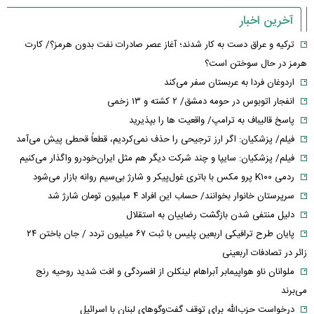
آخرین اخبار
ترکیه و عراق دست به کار شدند؛ آغاز عصر صادرات نفت بدون هرمز؟/ کارت
هرمز در حال سوختن است؟
اردوغان فردا به عربستان سفر می‌کند
انفجار اتوبوس در حومه دمشق/ ۲ کشته و ۱۳ زخمی
پاسخ قالیباف به ترامپ/ واقعیت ها را بپذیرید
فیلم/ پزشکیان: اگر ارز ترجیحی را حذف نمی‌کردیم، قطعاً قحطی پیش می‌آمد
فیلم/ پزشکیان: سایپا و چند شرکت دیگر هم مثل ایران‌خودرو واگذار می‌کنیم
ردمی K۱۰۰ پرو مکس با باتری غول‌پیکر و شارژ بی‌سیم روانه بازار می‌شود
سرپرستان خانوار بخوانند/ حساب این افراد ۴ میلیون تومان شارژ شد
دلیل منتفی شدن بازگشت رضاییان به استقلال
پایان طرح ترافیکی اربعین پلیس با ثبت ۶۷ میلیون تردد / جان باختن ۲۴
زائر در تصادفات اربعینی
ملوانان ناو هواپیمابر آبراهام لینکلن از افسردگی و افت شدید روحیه رنج
می‌برند
درخواست حزب‌الله برای توقف گفت‌وگوهای لبنان با اسرائیل