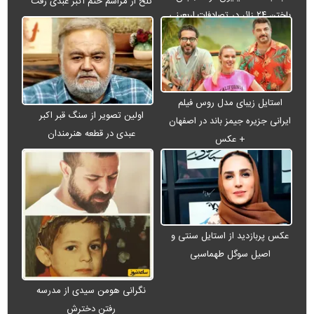
تلخ از مراسم ختم اکبر عبدی رفت
باختن ۲۴ زائر در تصادفات اربعینی
استایل زیبای مدل روس فیلم
اولین تصویر از سنگ قبر اکبر
ایرانی جزیره جیمز باند در اصفهان
عبدی در قطعه هنرمندان
+ عکس
عکس پربازدید از استایل سنتی و
اصیل سوگل طهماسبی
نگرانی هومن سیدی از مدرسه
رفتن دخترش