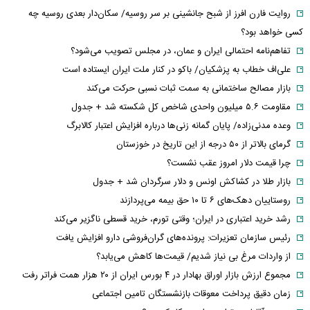
روایت فارن افرز از شبح جانشینی بر سر روسیه/ سکان‌دار بعدی روسیه چه
کسی خواهد بود؟
تفاهم‌نامه احتمالی ایران و عمان، در مجلس تصویب می‌شود؟
علی‌اف خطاب به پزشکیان/ باکو در کنار ملت ایران ایستاده است
بازار مصالح ساختمانی به سمت ثبات نسبی حرکت می‌کند
مقاومت ۵.۶ میلیون واحدی شاخص کل شکسته شد + جدول
وعده مدنی‌زاده/ پایان گمانه زنی‌ها درباره افزایش اعتبار کالابرگ
گرمای بالاتر از ۵۰ درجه از این تاریخ در خوزستان
چرا قیمت دلار امروز عقب نشست؟
بازار طلا در کشاکش اونس و دلار سرگردان شد + جدول
روستاییان دهک‌های ۶ تا ۱۰ حق بیمه می‌پردازند
رشد خرید اعتباری در ایران؛ وقتی تورم، خرید قسطی ناگزیر می‌کند
رئیس سازمان تعزیرات: پرونده‌های گران‌فروشی دارو افزایش یافت
از واردات مرغ بی نیاز شدیم/ قیمت‌ها کاهش می‌یابد؟
مجموع ارزش بازار اوراق بهادار در ۴ بورس ایران از ۲۰ هزار همت فراتر رفت
زمان دقیق پرداخت معوقات بازنشستگان تامین اجتماعی