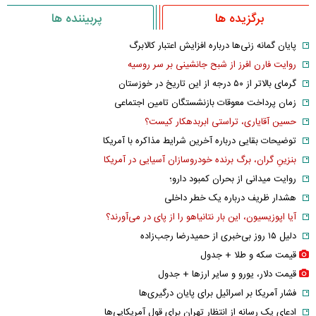
برگزیده ها
پربیننده ها
پایان گمانه زنی‌ها درباره افزایش اعتبار کالابرگ
روایت فارن افرز از شبح جانشینی بر سر روسیه
گرمای بالاتر از ۵۰ درجه از این تاریخ در خوزستان
زمان پرداخت معوقات بازنشستگان تامین اجتماعی
حسین آقایاری، تراستی ابربدهکار کیست؟
توضیحات بقایی درباره آخرین شرایط مذاکره با آمریکا
بنزینِ گران، برگ برنده خودروسازان آسیایی در آمریکا
روایت میدانی از بحران کمبود دارو؛
هشدار ظریف درباره یک خطر داخلی
آیا اپوزیسیون، این بار نتانیاهو را از پای در می‌آورند؟
دلیل ۱۵ روز بی‌خبری از حمیدرضا رجب‌زاده
قیمت سکه و طلا + جدول
قیمت دلار، یورو و سایر ارز‌ها + جدول
فشار آمریکا بر اسرائیل برای پایان درگیری‌ها
ادعای یک رسانه از انتظار تهران برای قول آمریکایی‌ها