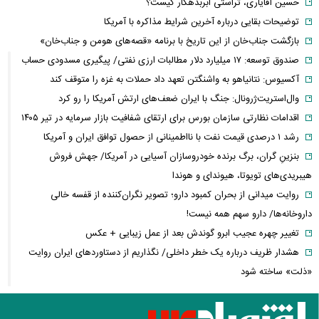
حسین آقایاری، تراستی ابربدهکار کیست؟
توضیحات بقایی درباره آخرین شرایط مذاکره با آمریکا
بازگشت جناب‌خان از این تاریخ با برنامه «قصه‌های هومن و جناب‌خان»
صندوق توسعه: ۱۷ میلیارد دلار مطالبات ارزی نفتی/ پیگیری مسدودی حساب
آکسیوس: نتانیاهو به واشنگتن تعهد داد حملات به غزه را متوقف کند
وال‌استریت‌ژرونال: جنگ با ایران ضعف‌های ارتش آمریکا را رو کرد
اقدامات نظارتی سازمان بورس برای ارتقای شفافیت بازار سرمایه در تیر ۱۴۰۵
رشد ۱ درصدی قیمت نفت با نااطمینانی از حصول توافق ایران و آمریکا
بنزینِ گران، برگ برنده خودروسازان آسیایی در آمریکا/ جهش فروش
هیبریدی‌های تویوتا، هیوندای و هوندا
روایت میدانی از بحران کمبود دارو؛ تصویر نگران‌کننده از قفسه خالی
داروخانه‌ها/ دارو سهم همه نیست!
تغییر چهره عجیب ابرو گوندش بعد از عمل زیبایی + عکس
هشدار ظریف درباره یک خطر داخلی/ نگذاریم از دستاوردهای ایران روایت
«ذلت» ساخته شود
فیلم/تبریک تولد همزمان ۵ همسر این مرد جنجالی شد!
این فیلم از علیرضا بیرانوند در صفحه فارسی AFC منتشر شد