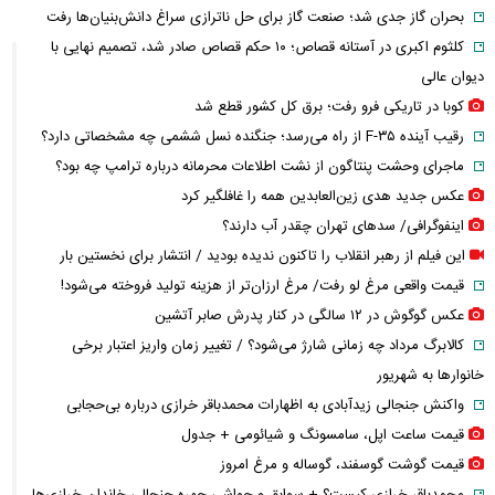
بحران گاز جدی شد؛ صنعت گاز برای حل ناترازی سراغ دانش‌بنیان‌ها رفت
کلثوم اکبری در آستانه قصاص؛ ۱۰ حکم قصاص صادر شد، تصمیم نهایی با
دیوان عالی
کوبا در تاریکی فرو رفت؛ برق کل کشور قطع شد
رقیب آینده F-۳۵ از راه می‌رسد؛ جنگنده نسل ششمی چه مشخصاتی دارد؟
ماجرای وحشت پنتاگون از نشت اطلاعات محرمانه درباره ترامپ چه بود؟
عکس جدید هدی زین‌العابدین همه را غافلگیر کرد
اینفوگرافی/ سدهای تهران چقدر آب دارند؟
این فیلم از رهبر انقلاب را تاکنون ندیده بودید / انتشار برای نخستین بار
قیمت واقعی مرغ لو رفت/ مرغ ارزان‌تر از هزینه تولید فروخته می‌شود!
عکس گوگوش در ۱۲ سالگی در کنار پدرش صابر آتشین
کالابرگ مرداد چه زمانی شارژ می‌شود؟ / تغییر زمان واریز اعتبار برخی
خانوارها به شهریور
واکنش جنجالی زیدآبادی به اظهارات محمدباقر خرازی درباره بی‌حجابی
قیمت ساعت اپل، سامسونگ و شیائومی + جدول
قیمت گوشت گوسفند، گوساله و مرغ امروز
محمدباقر خرازی کیست؟ + سوابق و حواشی چهره جنجالی خاندان خرازی‌ها