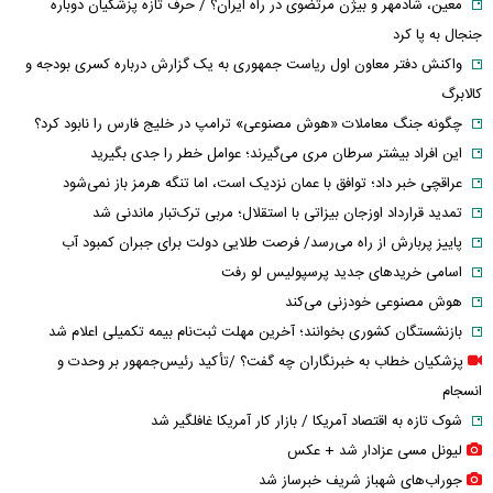
معین، شادمهر و بیژن مرتضوی در راه ایران؟ / حرف تازه پزشکیان دوباره
جنجال به پا کرد
واکنش دفتر معاون اول ریاست جمهوری به یک گزارش درباره کسری بودجه و
کالابرگ
چگونه جنگ معاملات «هوش مصنوعی» ترامپ در خلیج فارس را نابود کرد؟
این افراد بیشتر سرطان مری می‌گیرند؛ عوامل خطر را جدی بگیرید
عراقچی خبر داد؛ توافق با عمان نزدیک است، اما تنگه هرمز باز نمی‌شود
تمدید قرارداد اوزجان بیزاتی با استقلال؛ مربی ترک‌تبار ماندنی شد
پاییز پربارش از راه می‌رسد/ فرصت طلایی دولت برای جبران کمبود آب
اسامی خریدهای جدید پرسپولیس لو رفت
هوش مصنوعی خودزنی می‌کند
بازنشستگان کشوری بخوانند؛ آخرین مهلت ثبت‌نام بیمه تکمیلی اعلام شد
پزشکیان خطاب به خبرنگاران چه گفت؟ /تأکید رئیس‌جمهور بر وحدت و
انسجام
شوک تازه به اقتصاد آمریکا / بازار کار آمریکا غافلگیر شد
لیونل مسی عزادار شد + عکس
جوراب‌های شهباز شریف خبرساز شد