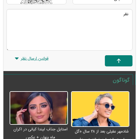
قوانین ارسال نظر
گوناگون
استایل جذاب لیندا کیانی در اکران
شادمهر عقیلی بعد از ۲۸ سال «گل
ماه پنهان + عکس