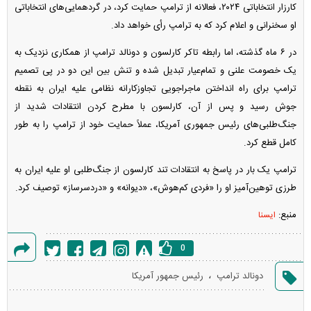
کارزار انتخاباتی ۲۰۲۴، فعالانه از ترامپ حمایت کرد، در گردهمایی‌های انتخاباتی
او سخنرانی و اعلام کرد که به ترامپ رأی خواهد داد.
در ۶ ماه گذشته، اما رابطه تاکر کارلسون و دونالد ترامپ از همکاری نزدیک به
یک خصومت علنی و تمام‌عیار تبدیل شده و تنش بین این دو در پی تصمیم
ترامپ برای راه انداختن ماجراجویی تجاوزکارانه نظامی علیه ایران به نقطه
جوش رسید و پس از آن، کارلسون با مطرح کردن انتقادات شدید از
جنگ‌طلبی‌های رئیس جمهوری آمریکا، عملاً حمایت خود از ترامپ را به طور
کامل قطع کرد.
ترامپ یک بار در پاسخ به انتقادات تند کارلسون از جنگ‌طلبی او علیه ایران به
طرزی توهین‌آمیز او را «فردی کم‌هوش»، «دیوانه» و «دردسرساز» توصیف کرد.
منبع:
ایسنا
0
گزارش
،
دونالد ترامپ
رئیس جمهور آمریکا
خطا