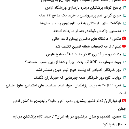
پاسخ کوتاه پزشکیان درباره بازسازی ورزشگاه آزادی
جوان گرایی تیم پرسپولیس با خرید یک مدافع ۲۲ ساله
بازگشت مازیار لرستانی به قاب تلویزیون پس از سال‌ها
نخستین واکنش ذوالقدر بعد از شایعات استعفا
عکس / عاشقانه‌های دختران پیمان قاسم خانی
فیلم / ادامه تجمعات شبانه تعیین تکلیف شد
پشت پرده واگذاری ۱۲ درصد هلدینگ خلیج فارس
ورود سرمایه به XRP آب رفت؛ چرا نهادها از ریپل عقب نشستند؟
روز خبرنگار؛ اعترافی که پشت هیچ تیتر خبری منتشر نشد
روایت تلخ روز خبرنگار؛ همه چیزهایی که خبرنگاران نگفتند
نمره ۱۴ از ۲۰ به دولت پزشکیان؛ جواد امام: سیاست‌های اجتماعی هنوز امنیتی
است
اینفوگرافی/ کدام کشور بیشترین بمب اتم را دارد؟ رتبه‌بندی ۱۰ کشور اتمی
جهان
معین، شادمهر و بیژن مرتضوی در راه ایران؟ / حرف تازه پزشکیان دوباره
جنجال به پا کرد