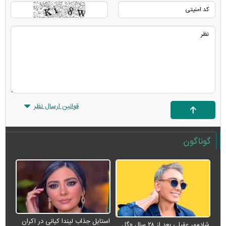
قوانین ارسال نظر
گوناگون
استایل جذاب لیندا کیانی در اکران
شادمهر عقیلی بعد از ۲۸ سال «گل