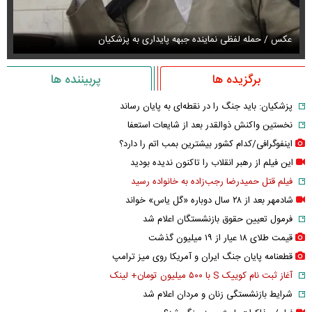
عکس / حمله لفظی نماینده جبهه پایداری به پزشکیان
عک
برگزیده ها
پربیننده ها
پزشکیان: باید جنگ را در نقطه‌ای به پایان رساند
نخستین واکنش ذوالقدر بعد از شایعات استعفا
اینفوگرافی/کدام کشور بیشترین بمب اتم را دارد؟
این فیلم از رهبر انقلاب را تاکنون ندیده بودید
فیلم قتل حمیدرضا رجب‌زاده به خانواده رسید
شادمهر بعد از ۲۸ سال دوباره «گل یاس» خواند
فرمول تعیین حقوق بازنشستگان اعلام شد
قیمت طلای ۱۸ عیار از ۱۹ میلیون گذشت
قطعنامه پایان جنگ ایران و آمریکا روی میز ترامپ
آغاز ثبت نام کوییک S با ۵۰۰ میلیون تومان+ لینک
شرایط بازنشستگی زنان و مردان اعلام شد