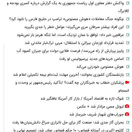
واکنش دفتر معاون اول ریاست جمهوری به یک گزارش درباره کسری بودجه و
کالابرگ
چگونه جنگ معاملات «هوش مصنوعی» ترامپ در خلیج فارس را نابود کرد؟
این افراد بیشتر سرطان مری می‌گیرند؛ عوامل خطر را جدی بگیرید
عراقچی خبر داد؛ توافق با عمان نزدیک است، اما تنگه هرمز باز نمی‌شود
تمدید قرارداد اوزجان بیزاتی با استقلال؛ مربی ترک‌تبار ماندنی شد
پاییز پربارش از راه می‌رسد/ فرصت طلایی دولت برای جبران کمبود آب
اسامی خریدهای جدید پرسپولیس لو رفت
هوش مصنوعی خودزنی می‌کند
بازنشستگان کشوری بخوانند؛ آخرین مهلت ثبت‌نام بیمه تکمیلی اعلام شد
پزشکیان خطاب به خبرنگاران چه گفت؟ /تأکید رئیس‌جمهور بر وحدت و
انسجام
شوک تازه به اقتصاد آمریکا / بازار کار آمریکا غافلگیر شد
لیونل مسی عزادار شد + عکس
جوراب‌های شهباز شریف خبرساز شد
بحران گاز جدی شد؛ صنعت گاز برای حل ناترازی سراغ دانش‌بنیان‌ها رفت
کلثوم اکبری در آستانه قصاص؛ ۱۰ حکم قصاص صادر شد، تصمیم نهایی با