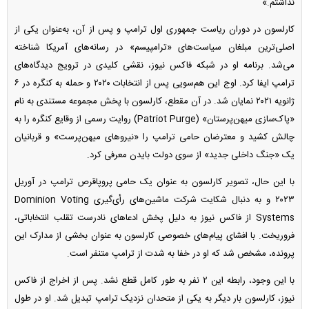
نداشتم.»
کارلسون در دوران ریاست جمهوری اول ترامپ و پس از آن، به‌عنوان یکی از
اصلی‌ترین مبلغان سیاست‌های «ترامپیسم» در رسانه‌های آمریکا شناخته
می‌شد. برنامه او در شبکه فاکس نیوز، نقشی کلیدی در ترویج دیدگاه‌های
ترامپ ایفا کرد. اوج این هم‌سویی پس از انتخابات ۲۰۲۰ و حمله به کنگره در ۶
ژانویه ۲۰۲۱ نمایان شد. در آن مقطع، کارلسون با پخش مجموعه مستندی به نام
«پاک‌سازی میهن‌پرستان» (Patriot Purge) روایت رسمی از وقایع کنگره را به
چالش کشید و معترضان حامی ترامپ را «نیرو‌های میهن‌پرست» و قربانیان
یک «جنگ داخلی جدید» از سوی دولت بایدن معرفی کرد.
با این حال، تصویر کارلسون به عنوان یک حامی پروپاقرص ترامپ در آوریل
۲۰۲۳ و به دنبال شکایت شرکت ماشین‌های رأی‌گیری Dominion Voting
Systems از فاکس نیوز به دلیل پخش ادعا‌های نادرست تقلب انتخاباتی،
فروریخت. با افشای پیام‌های خصوصی کارلسون به عنوان بخشی از مدارک این
پرونده، مشخص شد که او در خفا به شدت از ترامپ متنفر است.
با این وجود، رابطه این ۲ نفر به طور کامل قطع نشد. پس از اخراج از فاکس
نیوز، کارلسون بار دیگر به یکی از متحدان نزدیک ترامپ تبدیل شد. او در طول