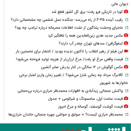
دیوان عالی
کوبا در تاریکی فرو رفت؛ برق کل کشور قطع شد
رقیب آینده F-۳۵ از راه می‌رسد؛ جنگنده نسل ششمی چه مشخصاتی دارد؟
ماجرای وحشت پنتاگون از نشت اطلاعات محرمانه درباره ترامپ چه بود؟
عکس جدید هدی زین‌العابدین همه را غافلگیر کرد
اینفوگرافی/ سدهای تهران چقدر آب دارند؟
این فیلم از رهبر انقلاب را تاکنون ندیده بودید / انتشار برای نخستین بار
قیمت واقعی مرغ لو رفت/ مرغ ارزان‌تر از هزینه تولید فروخته می‌شود!
عکس گوگوش در ۱۲ سالگی در کنار پدرش صابر آتشین
کالابرگ مرداد چه زمانی شارژ می‌شود؟ / تغییر زمان واریز اعتبار برخی
خانوارها به شهریور
واکنش جنجالی زیدآبادی به اظهارات محمدباقر خرازی درباره بی‌حجابی
قیمت ساعت اپل، سامسونگ و شیائومی + جدول
قیمت گوشت گوسفند، گوساله و مرغ امروز
محمدباقر خرازی کیست؟ + سوابق و حواشی چهره جنجالی خاندان خرازی‌ها
فیلم / وداع تلخ مردم قم با داماد محبوب مبتلا به سندرم داون
قوه قضاییه: محمدباقر خرازی به دادگاه ویژه روحانیت احضار شد + ویدئو