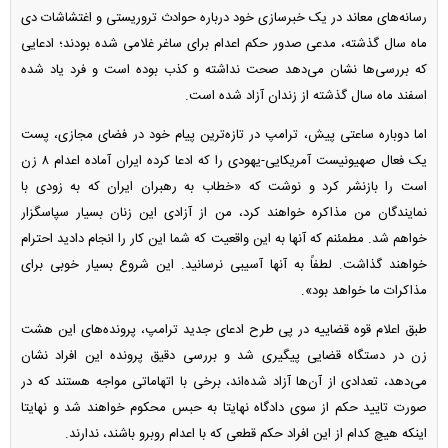
رسانه‌های معاند در یک خبرسازی خود درباره حوادث تروریستی و اغتشاشات دی
ماه سال گذشته، مدعی صدور حکم اعدام برای ساغر غلامی شده بودند؛ ادعایی
که بررسی‌ها نشان می‌دهد صحت نداشته و کذب بوده است و فرد یاد شده
اسفند ماه سال گذشته از زندان آزاد شده است.
اما دوباره ساعتی پیش، ترامپ در تازه‌ترین پیام خود در فضای مجازی، پست
یک فعال صهیونیست آمریکایی-یهودی را که ادعا کرده ایران آماده اعدام ۸ زن
است را بازنشر کرد و نوشت که «خطاب به رهبران ایران که به زودی با
نمایندگان من مذاکره خواهند کرد، من از آزادی این زنان بسیار سپاسگزار
خواهم شد. مطمئنم که آنها به این واقعیت که شما این کار را انجام دادید احترام
خواهند گذاشت. لطفاً به آنها آسیبی نرسانید. این شروع بسیار خوبی برای
مذاکرات ما خواهد بود».
طبق اعلام قوه قضاییه در پی طرح ادعای جدید ترامپ، پرونده‌های این هشت
زن در دستگاه قضایی پیگیری شد و بررسی دقیق پرونده این افراد نشان
می‌دهد، تعدادی از آن‌ها آزاد شده‌اند، برخی با اتهاماتی مواجه هستند که در
صورت تایید حکم از سوی دادگاه نهایتا به حبس محکوم خواهند شد و نهایتا
اینکه هیچ کدام از این افراد حکم قطعی که با اعدام روبرو باشند، ندارند.