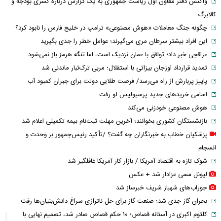
واکنش دفتر معاون اول ریاست جمهوری به یک گزارش درباره کسری بودجه و
کالابرگ
چگونه جنگ معاملات «هوش مصنوعی» ترامپ در خلیج فارس را نابود کرد؟
این افراد بیشتر سرطان مری می‌گیرند؛ عوامل خطر را جدی بگیرید
عراقچی خبر داد؛ توافق با عمان نزدیک است، اما تنگه هرمز باز نمی‌شود
تمدید قرارداد اوزجان بیزاتی با استقلال؛ مربی ترک‌تبار ماندنی شد
پاییز پربارش از راه می‌رسد/ فرصت طلایی دولت برای جبران کمبود آب
اسامی خریدهای جدید پرسپولیس لو رفت
هوش مصنوعی خودزنی می‌کند
بازنشستگان کشوری بخوانند؛ آخرین مهلت ثبت‌نام بیمه تکمیلی اعلام شد
پزشکیان خطاب به خبرنگاران چه گفت؟ /تأکید رئیس‌جمهور بر وحدت و
انسجام
شوک تازه به اقتصاد آمریکا / بازار کار آمریکا غافلگیر شد
لیونل مسی عزادار شد + عکس
جوراب‌های شهباز شریف خبرساز شد
بحران گاز جدی شد؛ صنعت گاز برای حل ناترازی سراغ دانش‌بنیان‌ها رفت
کلثوم اکبری در آستانه قصاص؛ ۱۰ حکم قصاص صادر شد، تصمیم نهایی با