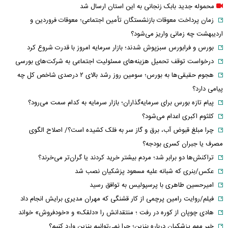
محموله جدید بابک زنجانی به این استان ارسال شد
زمان پرداخت معوقات بازنشستگان تأمین اجتماعی؛ معوقات فروردین و
اردیبهشت چه زمانی واریز می‌شود؟
بورس و فرابورس سبزپوش شدند؛ بازار سرمایه امروز با قدرت شروع کرد
درخواست توقف تحمیل هزینه‌های مسئولیت اجتماعی به شرکت‌های بورسی
هجوم حقیقی‌ها به بورس؛ سومین روز رشد بالای ۲ درصدی شاخص کل چه
پیامی دارد؟
پیام تازه بورس برای سرمایه‌گذاران؛ بازار سرمایه به کدام سمت می‌رود؟
کلثوم اکبری اعدام می‌شود؟
چرا مبلغ قبوض آب، برق و گاز سر به فلک کشیده است؟/ اصلاح الگوی
مصرف یا جبران کسری بودجه؟
تراکنش‌ها دو برابر شد؛ مردم بیشتر خرید کردند یا گران‌تر می‌خرند؟
عکس/بنری که شبانه علیه مسعود پزشکیان نصب شد
امیرحسین طاهری با پرسپولیس به توافق رسید
فیلم/روایت رامین پرچمی از کار قشنگی که مهران مدیری برایش انجام داد
هادی چوپان از کوره در رفت ؛ منتقدانش را «دلقک» و «خودفروش» خواند
خبر مهم پزشکیان درباره بنزین؛ چرا نمی‌توانیم بنزین وارد کنیم؟