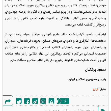
مردمی، نماد برجسته اقتدار ملی و سپر دفاعی پولادین میهن اسلامی در برابر
تهدیدات و دشمنی‌هاست و در پرتو تدابیر رهبری و با اتکاء به روحیه خودباوری
و خودکفایی، مسیر تعالی، بالندگی و تقویت بنیه دفاعی کشور را با عزمی
راسخ‌تر از گذشته ادامه می‌دهد.
اینجانب، ضمن گرامیداشت مقام والای شهدای سرافراز سپاه پاسداران، از
مجاهدت‌ها، ایثارگری‌ها و دلاوری نیرو‌های مسلح، به‌ویژه فرماندهان، سرداران
و پاسداران غیور سپاه پاسداران انقلاب اسلامی و خانواده‌های معزز آنان
صمیمانه قدردانی می‌کنم و توفیق روزافزون این نهاد انقلابی را در سایه عنایات
الهی و تحت هدایت‌های داهیانه رهبری عالی‌قدر نظام اسلامی مسألت دارم.
مسعود پزشکیان
رئیس جمهوری اسلامی ایران
منبع:
فرارو
0
گزارش
،
مسعود پزشکیان
رئیس جمهور ایران