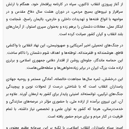
از آغاز پیروزی انقلاب تاکنون، سپاه در کارنامه پرافتخار خود، همگام با ارتش
سرافراز و نیرو‌های بسیج مردمی، در دوران هشت سال دفاع مقدس و در
مواجهه با انواع فتنه‌ها و تهدیدات داخلی و خارجی، باایمان راسخ، شجاعت و
ابتکار عمل، معادلات دشمنان را برهم زده و به‌عنوان سپری استوار، از آرمان‌های
بلند انقلاب و کیان کشور صیانت کرده است.
در جنگ‌های تحمیلی اخیر آمریکایی و صهیونیستی، این نهاد انقلابی با واکنشی
قاطع، هوشمندانه و ظفرمندانه، توطئه‌ها و اهداف شوم دشمنان را ناکام ساخت.
این حماسه ماندگار، جلوه‌ای روشن از اقتدار دفاعی جمهوری اسلامی و برتری
اراده ملت بزرگ ایران در برابر زیاده‌خواهی‌ها و سلطه‌طلبی‌هاست.
این درخشش، ثمره سال‌ها مجاهدت خالصانه، آمادگی مستمر و روحیه جهادی
پاسداران انقلاب است که با شناختی درست از تحولات نوین و پیچیدگی
جنگ‌های ترکیبی، توانسته‌اند امنیتی پایدار برای کشور به ارمغان آورند. علاوه بر
آن، این نیروی برآمده از اراده ملی، با حضوری مؤثر در عرصه‌های سازندگی و
خدمت‌رسانی، هرجا که کشور به توان علمی و تخصصی نیاز داشته، با تمام
ظرفیت در کنار مردم و برای مردم حضور یافته است.
امروز سپاه پاسداران انقلاب اسلامی، با تکیه بر این سرمایه عظیم معنوی و