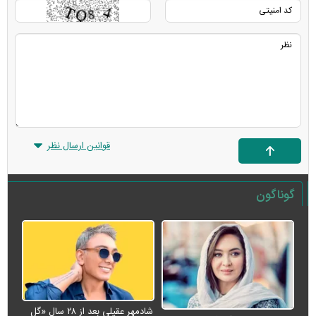
قوانین ارسال نظر
گوناگون
شادمهر عقیلی بعد از ۲۸ سال «گل