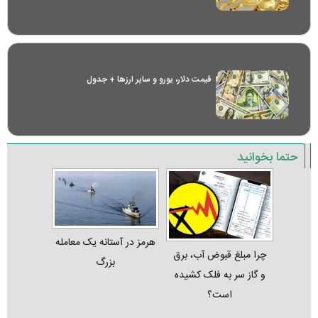
قیمت دلار، یورو و سایر ارز‌ها + جدول
حتما بخوانید
هرمز در آستانه یک معامله
چرا مبلغ قبوض آب، برق
بزرگ
و گاز سر به فلک کشیده
است؟