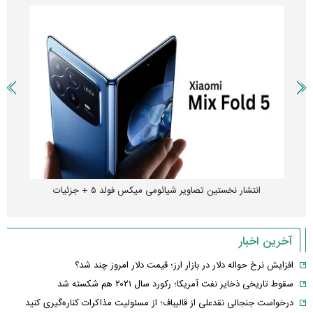
انتشار نخستین تصاویر شیائومی میکس فولد ۵ + جزئیات
آخرین اخبار
افزایش نرخ حواله دلار در بازار ارز؛ قیمت دلار امروز چند شد؟
سقوط تاریخی ذخایر نفت آمریکا؛ رکورد سال ۲۰۲۱ هم شکسته شد
درخواست جنجالی نقدعلی از قالیباف؛ از مسئولیت مذاکرات کناره‌گیری کنید