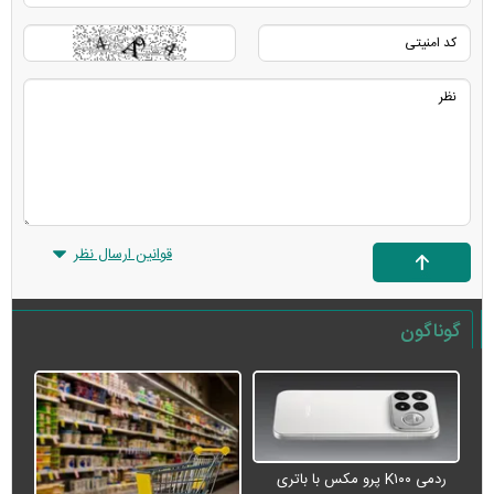
قوانین ارسال نظر
گوناگون
ردمی K۱۰۰ پرو مکس با باتری