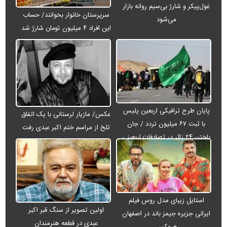
غول‌پیکر و شارژ بی‌سیم روانه بازار
سرپرستان خانوار بخوانند/ حساب
می‌شود
این افراد ۴ میلیون تومان شارژ شد
پایان طرح ترافیکی اربعین پلیس
عکس/ مازیار لرستانی با یک اتفاق
با ثبت ۶۷ میلیون تردد / جان
تلخ از مراسم ختم اکبر عبدی رفت
باختن ۲۴ زائر در تصادفات اربعینی
استایل زیبای مدل روس فیلم
اولین تصویر از سنگ قبر اکبر
ایرانی جزیره جیمز باند در اصفهان
عبدی در قطعه هنرمندان