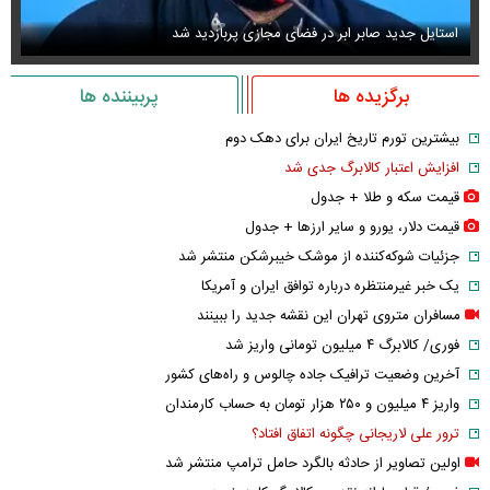
عکس دیده‌نشده ظل‌السلطنه نوه ناصرالدین شاه در لباس دامادی
سا
برگزیده ها
پربیننده ها
بیشترین تورم تاریخ ایران برای دهک دوم
افزایش اعتبار کالابرگ جدی شد
قیمت سکه و طلا + جدول
قیمت دلار، یورو و سایر ارز‌ها + جدول
جزئیات شوکه‌کننده از موشک خیبرشکن منتشر شد
یک خبر غیرمنتظره درباره توافق ایران و آمریکا
مسافران متروی تهران این نقشه جدید را ببینند
فوری/ کالابرگ ۴ میلیون تومانی واریز شد
آخرین وضعیت ترافیک جاده چالوس و راه‌های کشور
واریز ۴ میلیون و ۲۵۰ هزار تومان به حساب کارمندان
ترور علی لاریجانی چگونه اتفاق افتاد؟
اولین تصاویر از حادثه بالگرد حامل ترامپ منتشر شد