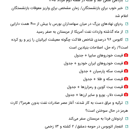
بازدهی منفی طلا و سکه در هفته دوم مرداد ۱۴۰۵
خبر خوب برای بازنشستگان/ زمان مشخص برای واریز معوقات بازنشستگان
اعلام شد
ردپای نهاد‌های بزرگ در میان سهامداران بورس با بیش از ۴۰۰ همت دارایی
از ماه گذشته واردات نفت آمریکا از عربستان به صفر رسید
کابوس ۹۶ درصدی شاخص فلاکت چگونه معیشت ایرانیان را زیر و رو کرده
است؟/ راه حل، اصلاحات بنیادین است
قیمت خودرو‌های سایپا + جدول
قیمت خودرو‌های ایران خودرو + جدول
قیمت سکه پارسیان + جدول
قیمت سکه و طلا + جدول
قیمت بیت کوین و رمزارز‌ها + جدول
قیمت دلار، یورو و سایر ارز‌ها + جدول
ترکیه و عراق دست به کار شدند؛ آغاز عصر صادرات نفت بدون هرمز؟/ کارت
هرمز در حال سوختن است؟
اردوغان فردا به عربستان سفر می‌کند
انفجار اتوبوس در حومه دمشق/ ۲ کشته و ۱۳ زخمی