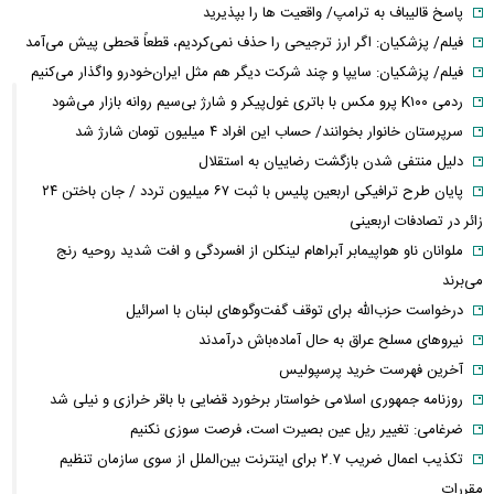
پاسخ قالیباف به ترامپ/ واقعیت ها را بپذیرید
فیلم/ پزشکیان: اگر ارز ترجیحی را حذف نمی‌کردیم، قطعاً قحطی پیش می‌آمد
فیلم/ پزشکیان: سایپا و چند شرکت دیگر هم مثل ایران‌خودرو واگذار می‌کنیم
ردمی K۱۰۰ پرو مکس با باتری غول‌پیکر و شارژ بی‌سیم روانه بازار می‌شود
سرپرستان خانوار بخوانند/ حساب این افراد ۴ میلیون تومان شارژ شد
دلیل منتفی شدن بازگشت رضاییان به استقلال
پایان طرح ترافیکی اربعین پلیس با ثبت ۶۷ میلیون تردد / جان باختن ۲۴
زائر در تصادفات اربعینی
ملوانان ناو هواپیمابر آبراهام لینکلن از افسردگی و افت شدید روحیه رنج
می‌برند
درخواست حزب‌الله برای توقف گفت‌وگوهای لبنان با اسرائیل
نیروهای مسلح عراق به حال آماده‌باش درآمدند
آخرین فهرست خرید پرسپولیس
روزنامه جمهوری اسلامی خواستار برخورد قضایی با باقر خرازی و نیلی شد
ضرغامی: تغییر ریل عین بصیرت است، فرصت سوزی نکنیم
تکذیب اعمال ضریب ۲.۷ برای اینترنت بین‌الملل از سوی سازمان تنظیم
مقررات