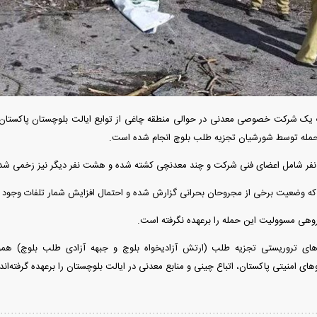
به اروپا؛ آیا
امتیاز واردات خودرو ۳ میلیارد تومان! / رانت
ت پیدا می‌کنند؟
جدید در بازار خودرو چیست؟
کوییک S ب
ثبت 
یک شرکت خصوصی معدنی در حوالی منطقه چاغی از توابع ایالت بلوچستان پاکستان م
حمله توسط شورشیان تجزیه طلب بلوچ انجام شده است.
د که وضعیت برخی از مجروحان بحرانی گزارش شده و احتمال افزایش شمار تلفات وجود د
وهی مسوولیت این حمله را برعهده نگرفته است.
فند؛ قدرت تهدید
رونمایی از پوکو M ۸ پاور با باتری ۸۰۰۰
های تروریستی تجزیه طلب (ارتش آزادیخواه بلوچ و جبهه آزادی طلب بلوچ) همو
 است؟
میلی‌آمپرساعتی
رونمای
‌های امنیتی پاکستان، اتباع چینی و منابع معدنی در ایالت بلوچستان را برعهده گرفته‌اند.