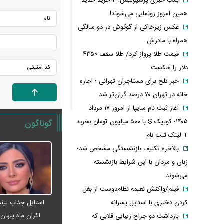
بمب خبری پرسپولیس؛ ۲ خرید جدید
همین امروز رونمایی می‌شوند!
عکس زیرخاکی از گوگوش در دو سالگی
همراه با مادرش
قیمت طلا پرواز کرد/ طلا سقف ۴۳۵۰
دلار را شکست
خبر تلخ برای مستاجران تهرانی ؛ اجاره
خانه در تهران ۷۰ درصد گران‌تر شد
آغاز ثبت نام سایپا از امروز ۱۷ مرداد
۱۴۰۵؛ کوییک S با ۵۰۰ میلیون تومان بخرید
گوناگون
+ لینک ثبت نام
بالاخره تکلیف بازنشستگی مشخص شد؛
زنان و مردان با این شرایط بازنشسته
می‌شوند
فیلم/واکنش نعیمه نظام‌دوست از بغل
استایل جذاب لیندا
کردن دختری با استایل پسرانه
اکران ماه پنها
بازداشت دو جراح زیبایی قلابی که