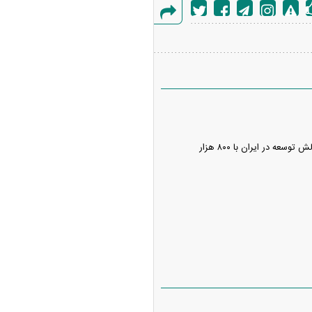
گزارش
خطا
از داروساز بیکار تا قاتل امام جماعت مسجد باغ فیض؛ چهره پنهان فرسایش طبقه متوسط تحصیل‌کرده/ چالش توسعه در ایران با ۸۰۰ هزار