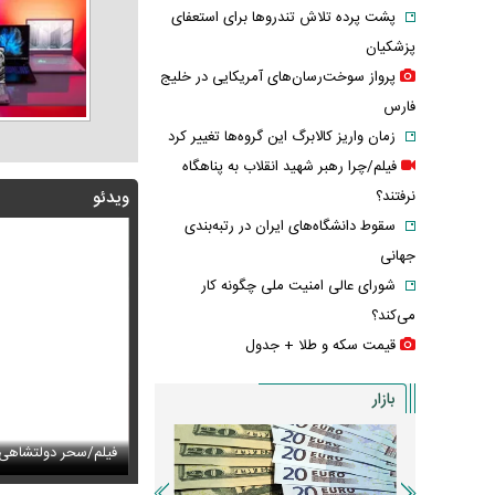
پشت پرده تلاش تندروها برای استعفای
پزشکیان
پرواز سوخت‌رسان‌های آمریکایی در خلیج
فارس
زمان واریز کالابرگ این گروه‌ها تغییر کرد
فیلم/چرا رهبر شهید انقلاب به پناهگاه
نرفتند؟
ویدئو
سقوط دانشگاه‌های ایران در رتبه‌بندی
جهانی
شورای عالی امنیت ملی چگونه کار
می‌کند؟
قیمت سکه و طلا + جدول
بازار
س های زیبای هدیه تهرانی در یک گلخانه
حر دولتشاهی با این ویدئو بیشتر محبوب شد
عکس زیرخاکی از
فیلم/واکنش نعیمه نظ