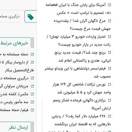
آمریکا برای پایان جنگ با ایران قطعنامه
داد؛ تصمیم با ترامپ است + عکس
درگیری مسلحا
مرغ ناگهان گران شد! / پشت‌پرده
جهش قیمت مرغ چیست؟
امتیاز واردات خودرو ۳ میلیارد تومان! /
خبرهای مرتبط
رانت جدید در بازار خودرو چیست؟
برنج چند شد؟/ قیمت جدید برنج
حمله مسلحانه به 
ایرانی، هندی و پاکستانی اعلام شد
فیلم/سحر دولتشاهی با این ویدئو بیشتر
فارغ‌التحصیل بیکار
محبوب شد
درگیری مسلحانه در
بورس ترکاند/ شاخص کل ۱۲۴ هزار
مرزبانان سراوان گ
واحد جهش کرد و ۵.۵ میلیونی شد
عکس/ کشته شدن خا
برکناری ناگهانی فرمانده لشکر پنجم
سه مأمور پلیس در
ارتش آمریکا
فیلم/ حمله مسلحان
۲۲۸ میلیارد دلار کجا رفت؟ / ردیابی
دلارهایی که به اقتصاد ایران برنگشتند
ارسال نظر