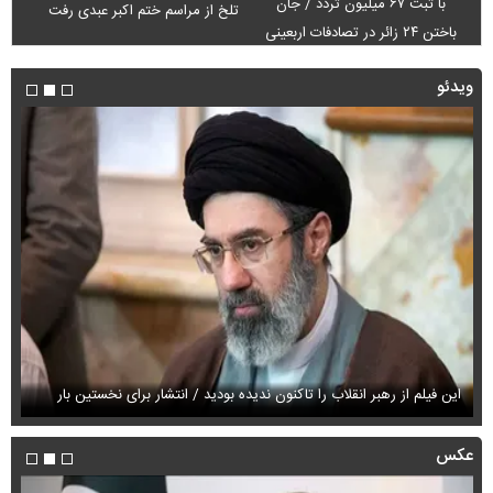
با ثبت ۶۷ میلیون تردد / جان
تلخ از مراسم ختم اکبر عبدی رفت
باختن ۲۴ زائر در تصادفات اربعینی
ویدئو
این فیلم از رهبر انقلاب را تاکنون ندیده بودید / انتشار برای نخستین بار
فی
عکس