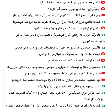
عکس جدید هدی زین‌العابدین همه را غافلگیر کرد
اینفوگرافی/ سدهای تهران چقدر آب دارند؟
این فیلم از رهبر انقلاب را تاکنون ندیده بودید / انتشار برای نخستین بار
قیمت واقعی مرغ لو رفت/ مرغ ارزان‌تر از هزینه تولید فروخته می‌شود!
عکس گوگوش در ۱۲ سالگی در کنار پدرش صابر آتشین
کالابرگ مرداد چه زمانی شارژ می‌شود؟ / تغییر زمان واریز اعتبار برخی
خانوارها به شهریور
واکنش جنجالی زیدآبادی به اظهارات محمدباقر خرازی درباره بی‌حجابی
قیمت ساعت اپل، سامسونگ و شیائومی + جدول
قیمت گوشت گوسفند، گوساله و مرغ امروز
محمدباقر خرازی کیست؟ + سوابق و حواشی چهره جنجالی خاندان خرازی‌ها
فیلم / وداع تلخ مردم قم با داماد محبوب مبتلا به سندرم داون
قوه قضاییه: محمدباقر خرازی به دادگاه ویژه روحانیت احضار شد + ویدئو
بمب پرسپولیس خنثی شد؛ قید این بازیکن را بزنید!
خبر خوش برای خبرنگاران؛ ۵۰۰ هزار تومان نقدی و ۲۰۰ گیگ اینترنت هدیه
روز خبرنگار ۱۴۰۵
قیمت دلار امروز چقدر شد؟ ریزش ۶ هزار تومانی دلار و ۷ هزار تومانی یورو +