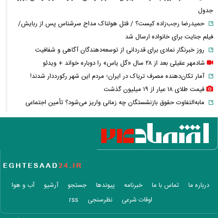
جدول
حمیدرضا رجب‌زاده کیست؟ / قتل هولناک مداح سرشناس پس از ربایش/
فیلم جنایت برای خانواده ارسال شد
روز خبرنگار نمادی برای قدردانی از توسعه‌دهندگان آگاهی و شفافیت
شادمهر عقیلی بعد از ۲۸ سال «گل یاس» را دوباره خواند + ویدئو
آمار تکان‌دهنده مصرف تریاک در ایران؛ مردم این شهر رکورددار شدند!
قیمت طلای ۱۸ عیار از ۱۹ میلیون گذشت
مابه‌التفاوت حقوق بازنشستگان چه زمانی واریز می‌شود؟ تأمین اجتماعی
تکلیف را روشن کرد
آخرین خبر از ترمیم دستمزد کارگران؛ مذاکرات افزایش حقوق چه زمانی آغاز
می‌شود؟
واردات خودرو گران‌تر شد/ جهش گواهی اسقاط و محدودیت جدید در مناطق
آزاد
پرونده ساعدی‌نیا به دیوان عالی ارسال شد؛ آخرین وضعیت پرونده مصادره
درباره ما
تماس با ما
خبرنامه
پیوندها
جستجو
آرشیو
آب و هوا
اموال
اوقات شرعی
نظرسنجی
rss
حقوق بازنشستگان چگونه محاسبه می‌شود؟ | شرط مهم تعیین مستمری اعلام