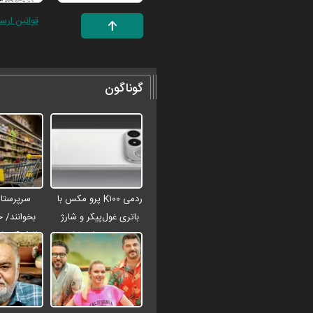
قوانین ارس
گوناگون
ردمی K۱۰۰ پرو مکس با
سرپرستان
باتری غول‌پیکر و شارژ
بخوانند/ 
بی‌سیم روانه بازار
افراد 
می‌شود
شارژ