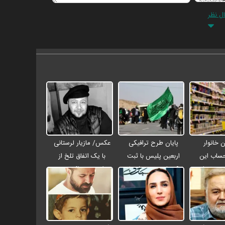
ال نظر
 خانوار
پایان طرح ترافیکی
عکس/ مازیار لرستانی
حساب این
اربعین پلیس با ثبت
با یک اتفاق تلخ از
۴ میلیون تومان
۶۷ میلیون تردد / جان
مراسم ختم اکبر عبدی
 شد
باختن ۲۴ زائر در
رفت
تصادفات اربعینی