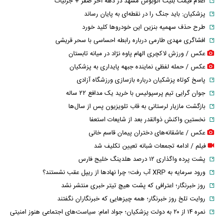
اعلام قیمت بلیت اتوبوس مشهد در دهه آخر صفر + جزئیات
پزشکیان: باید جنگ را در نقطه‌ای به پایان رساند
طرح حذف سهمیه بنزین این خودرو‌ها کلید خورد
افشاگری مهدی طارمی درباره رابطه احساسی با سحر قریشی
عکس / ورزش لاکچری الهام پاوه نژاد در میانه تابستان
عکس / حمله لفظی نماینده جبهه پایداری به پزشکیان
پاسخ کوتاه پزشکیان درباره بازسازی ورزشگاه آزادی
جوان گرایی تیم پرسپولیس با خرید یک مدافع ۲۲ ساله
بازگشت مازیار لرستانی به قاب تلویزیون پس از سال‌ها
نخستین واکنش ذوالقدر بعد از شایعات استعفا
عکس / عاشقانه‌های دختران پیمان قاسم خانی
فیلم / ادامه تجمعات شبانه تعیین تکلیف شد
پشت پرده واگذاری ۱۲ درصد هلدینگ خلیج فارس
ورود سرمایه به XRP آب رفت؛ چرا نهادها از ریپل عقب نشستند؟
روز خبرنگار؛ اعترافی که پشت هیچ تیتر خبری منتشر نشد
روایت تلخ روز خبرنگار؛ همه چیزهایی که خبرنگاران نگفتند
نمره ۱۴ از ۲۰ به دولت پزشکیان؛ جواد امام: سیاست‌های اجتماعی هنوز امنیتی