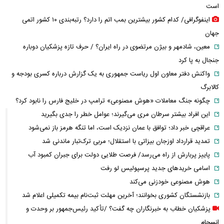
است
اینفوگرافی/ کدام کشور بیشترین بمب اتم را دارد؟ رتبه‌بندی ۱۰ کشور اتمی
جهان
معین، شادمهر و بیژن مرتضوی در راه ایران؟ / حرف تازه پزشکیان دوباره
جنجال به پا کرد
واکنش دفتر معاون اول ریاست جمهوری به یک گزارش درباره کسری بودجه و
کالابرگ
چگونه جنگ معاملات «هوش مصنوعی» ترامپ در خلیج فارس را نابود کرد؟
این افراد بیشتر سرطان مری می‌گیرند؛ عوامل خطر را جدی بگیرید
عراقچی خبر داد؛ توافق با عمان نزدیک است، اما تنگه هرمز باز نمی‌شود
تمدید قرارداد اوزجان بیزاتی با استقلال؛ مربی ترک‌تبار ماندنی شد
پاییز پربارش از راه می‌رسد/ فرصت طلایی دولت برای جبران کمبود آب
اسامی خریدهای جدید پرسپولیس لو رفت
هوش مصنوعی خودزنی می‌کند
بازنشستگان کشوری بخوانند؛ آخرین مهلت ثبت‌نام بیمه تکمیلی اعلام شد
پزشکیان خطاب به خبرنگاران چه گفت؟ /تأکید رئیس‌جمهور بر وحدت و
انسجام