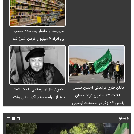
سرپرستان خانوار بخوانند/ حساب
این افراد ۴ میلیون تومان شارژ شد
پایان طرح ترافیکی اربعین پلیس
عکس/ مازیار لرستانی با یک اتفاق
با ثبت ۶۷ میلیون تردد / جان
تلخ از مراسم ختم اکبر عبدی رفت
باختن ۲۴ زائر در تصادفات اربعینی
ویدئو