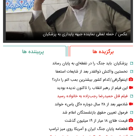
عکس / حمله لفظی نماینده جبهه پایداری به پزشکیان
عک
برگزیده ها
پربیننده ها
پزشکیان: باید جنگ را در نقطه‌ای به پایان رساند
نخستین واکنش ذوالقدر بعد از شایعات استعفا
اینفوگرافی/کدام کشور بیشترین بمب اتم را دارد؟
این فیلم از رهبر انقلاب را تاکنون ندیده بودید
فیلم قتل حمیدرضا رجب‌زاده به خانواده رسید
شادمهر بعد از ۲۸ سال دوباره «گل یاس» خواند
فرمول تعیین حقوق بازنشستگان اعلام شد
قیمت طلای ۱۸ عیار از ۱۹ میلیون گذشت
قطعنامه پایان جنگ ایران و آمریکا روی میز ترامپ