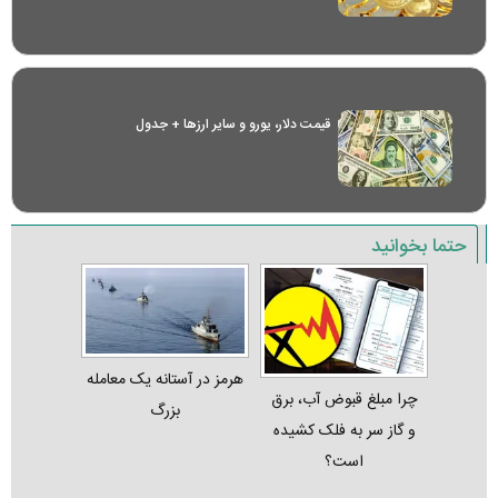
قیمت دلار، یورو و سایر ارز‌ها + جدول
حتما بخوانید
هرمز در آستانه یک معامله
چرا مبلغ قبوض آب، برق
بزرگ
و گاز سر به فلک کشیده
است؟