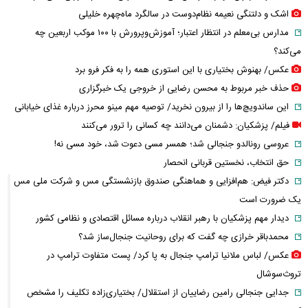
اشک و دلتنگی نعیمه نظام‌دوست در سالگرد ماه‌چهره خلیلی
مدارس بی‌معلم در انتظار اعتبار؛ آموزش‌وپرورش با ۱۰۰ موکب اربعین چه
می‌کند؟
عکس/ بهنوش بختیاری با این استوری همه را به فکر فرو برد
حذف خبر مربوط به محسن رضایی از خروجی یک خبرگزاری
این ساندویچ‌ها را از بیرون نخرید/ توصیه مهم مینو محرز درباره غذای خیابانی
فیلم/ پزشکیان: دشمنان می‌دانند چه کسانی را ترور می‌کنند
عروسی رونالدو جنجالی شد؛ همسر مسی دعوت شد، خود مسی نه!
حق انتخاب، نخستین قربانی انحصار
دکتر فیض: هم‌افزایی و هماهنگی صندوق بازنشستگی مس و شرکت ملی مس
یک ضرورت است
دیدار مهم پزشکیان با رهبر انقلاب درباره مسائل اقتصادی و نظامی کشور
محمدباقر خرازی چه گفت که برای روحانیت جنجال‌ساز شد؟
عکس/ لباس ملانیا ترامپ جنجال به پا کرد/ پست متفاوت ترامپ در
تروث‌سوشال
جدایی جنجالی رامین رضاییان از استقلال/ بختیاری‌زاده تکلیف را مشخص