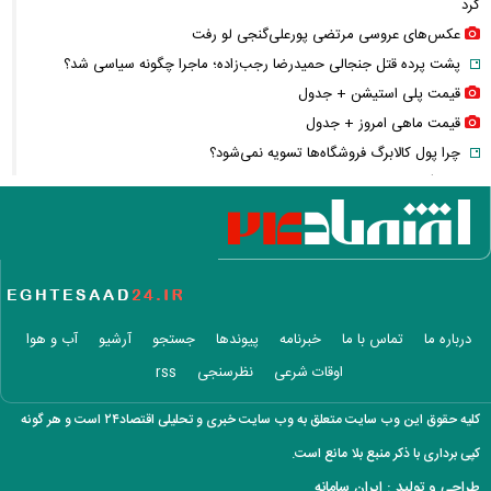
کرد
عکس‌های عروسی مرتضی پورعلی‌گنجی لو رفت
پشت پرده قتل جنجالی حمیدرضا رجب‌زاده؛ ماجرا چگونه سیاسی شد؟
قیمت پلی استیشن + جدول
قیمت ماهی امروز + جدول
چرا پول کالابرگ فروشگاه‌ها تسویه نمی‌شود؟
کالابرگ دوباره تغییر می‌کند؟/ جزئیات تازه درباره اعتبار یک میلیون تومانی
خبر جنجالی درباره ساره نتانیاهو؛ پای یک مرد ۶۰ ساله در میان است
خبر مهم از مذاکرات ایران و آمریکا؛ عراقچی پایان مذاکرات مستقیم را اعلام
کرد
جواد نکونام دوباره به استقلال رسید! / ماجرای یک تقابل جنجالی
قیمت طلا ۱۸ عیار امروز چند شد؟ / بازار طلا وارد مسیر کاهشی شد
درباره ما
تماس با ما
خبرنامه
پیوندها
جستجو
آرشیو
آب و هوا
خبر مهم از پرونده قتل حمیدرضا رجب‌زاده؛ متهم اصلی دستگیر شد
اوقات شرعی
نظرسنجی
rss
قیمت واقعی بنزین مشخص شد؛ دولت برای هر لیتر چقدر یارانه می‌دهد؟
افزایش نرخ حواله دلار در بازار ارز؛ قیمت دلار امروز چند شد؟
کلیه حقوق این وب سایت متعلق به وب سایت خبری و تحلیلی اقتصاد۲۴ است و هر گونه
سقوط تاریخی ذخایر نفت آمریکا؛ رکورد سال ۲۰۲۱ هم شکسته شد
کپی برداری با ذکر منبع بلا مانع است.
درخواست جنجالی نقدعلی از قالیباف؛ از مسئولیت مذاکرات کناره‌گیری کنید
طراحی و تولید :
ایران سامانه