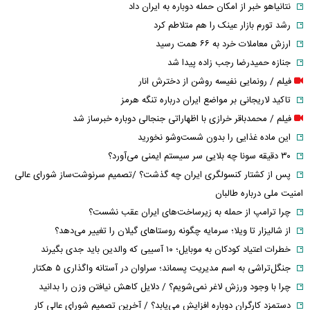
نتانیاهو خبر از امکان حمله دوباره به ایران داد
رشد تورم بازار عینک را هم متلاطم کرد
ارزش معاملات خرد به ۶۶ همت رسید
جنازه حمیدرضا رجب زاده پیدا شد
فیلم / رونمایی نفیسه روشن از دخترش انار
تاکید لاریجانی بر مواضع ایران درباره تنگه هرمز
فیلم / محمدباقر خرازی با اظهاراتی جنجالی دوباره خبرساز شد
این ماده غذایی را بدون شست‌وشو نخورید
۳۰ دقیقه سونا چه بلایی سر سیستم ایمنی می‌آورد؟
پس از کشتار کنسولگری ایران چه گذشت؟ /تصمیم سرنوشت‌ساز شورای عالی
امنیت ملی درباره طالبان
چرا ترامپ از حمله به زیرساخت‌های ایران عقب نشست؟
از شالیزار تا ویلا؛ سرمایه چگونه روستاهای گیلان را تغییر می‌دهد؟
خطرات اعتیاد کودکان به موبایل؛ ۱۰ آسیبی که والدین باید جدی بگیرند
جنگل‌تراشی به اسم مدیریت پسماند؛ سراوان در آستانه واگذاری ۵ هکتار
چرا با وجود ورزش لاغر نمی‌شویم؟ / دلایل کاهش نیافتن وزن را بدانید
دستمزد کارگران دوباره افزایش می‌یابد؟ / آخرین تصمیم شورای عالی کار