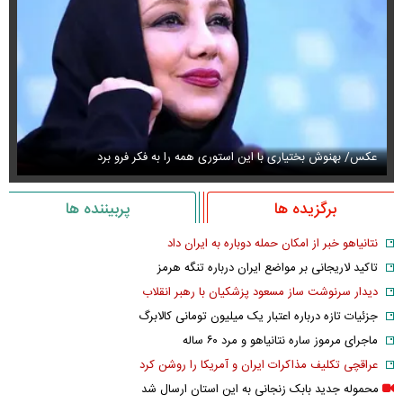
عکس/ بهنوش بختیاری با این استوری همه را به فکر فرو برد
حذ
برگزیده ها
پربیننده ها
نتانیاهو خبر از امکان حمله دوباره به ایران داد
تاکید لاریجانی بر مواضع ایران درباره تنگه هرمز
دیدار سرنوشت ساز مسعود پزشکیان با رهبر انقلاب
جزئیات تازه درباره اعتبار یک میلیون تومانی کالابرگ
ماجرای مرموز ساره نتانیاهو و مرد ۶۰ ساله
عراقچی تکلیف مذاکرات ایران و آمریکا را روشن کرد
محموله جدید بابک زنجانی به این استان ارسال شد