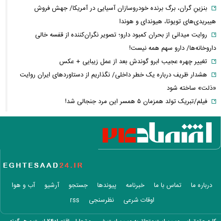
بنزینِ گران، برگ برنده خودروسازان آسیایی در آمریکا/ جهش فروش
هیبریدی‌های تویوتا، هیوندای و هوندا
روایت میدانی از بحران کمبود دارو؛ تصویر نگران‌کننده از قفسه خالی
داروخانه‌ها/ دارو سهم همه نیست!
تغییر چهره عجیب ابرو گوندش بعد از عمل زیبایی + عکس
هشدار ظریف درباره یک خطر داخلی/ نگذاریم از دستاوردهای ایران روایت
«ذلت» ساخته شود
فیلم/تبریک تولد همزمان ۵ همسر این مرد جنجالی شد!
این فیلم از علیرضا بیرانوند در صفحه فارسی AFC منتشر شد
فارن پالیسی: موضوع ایران در اختیار دولت آتی اسرائیل نیست/ اپوزیسیون،
این بار نتانیاهو را از پای در می‌آورند؟
آلت‌کوین‌ها در دوئل صعود و سقوط/ سولانا سبزپوش شد، شیبا و گرام زیر
فشار فروش
فیلم/ تفحص اهالی میناب برای یافتن پیکر شهدای مدرسه شجره طیبه
درباره ما
تماس با ما
خبرنامه
پیوندها
جستجو
آرشیو
آب و هوا
عکس زیرخاکی از محبوبترین محله تهران ۵۰ سال
اوقات شرعی
نظرسنجی
rss
دلیل ۱۵ روز بی‌خبری از حمیدرضا رجب‌زاده فاش شد / مداح جوان چگونه به