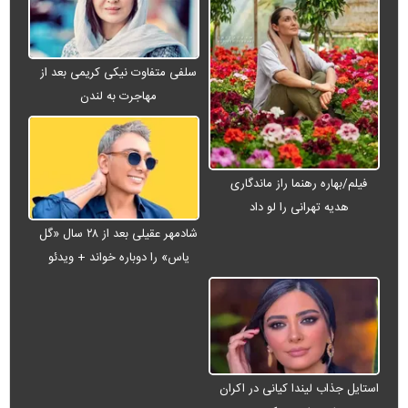
سلفی متفاوت نیکی کریمی بعد از
مهاجرت به لندن
فیلم/بهاره رهنما راز ماندگاری
هدیه تهرانی را لو داد
شادمهر عقیلی بعد از ۲۸ سال «گل
یاس» را دوباره خواند + ویدئو
استایل جذاب لیندا کیانی در اکران