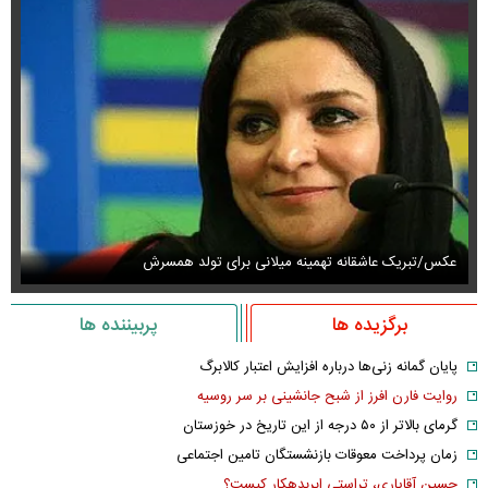
عکس/تبریک عاشقانه تهمینه میلانی برای تولد همسرش
عک
برگزیده ها
پربیننده ها
پایان گمانه زنی‌ها درباره افزایش اعتبار کالابرگ
روایت فارن افرز از شبح جانشینی بر سر روسیه
گرمای بالاتر از ۵۰ درجه از این تاریخ در خوزستان
زمان پرداخت معوقات بازنشستگان تامین اجتماعی
حسین آقایاری، تراستی ابربدهکار کیست؟