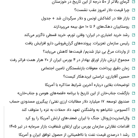
گرمای بالاتر از ۵۰ درجه از این تاریخ در خوزستان
چرا قیمت دلار امروز عقب نشست؟
بازار طلا در کشاکش اونس و دلار سرگردان شد + جدول
روستاییان دهک‌های ۶ تا ۱۰ حق بیمه می‌پردازند
رشد خرید اعتباری در ایران؛ وقتی تورم، خرید قسطی ناگزیر می‌کند
رئیس سازمان تعزیرات: پرونده‌های گران‌فروشی دارو افزایش یافت
از واردات مرغ بی نیاز شدیم/ قیمت‌ها کاهش می‌یابد؟
مجموع ارزش بازار اوراق بهادار در ۴ بورس ایران از ۲۰ هزار همت فراتر رفت
زمان دقیق پرداخت معوقات بازنشستگان تامین اجتماعی
حسین آقایاری، تراستی ابربدهکار کیست؟
توضیحات بقایی درباره آخرین شرایط مذاکره با آمریکا
بازگشت جناب‌خان از این تاریخ با برنامه «قصه‌های هومن و جناب‌خان»
صندوق توسعه: ۱۷ میلیارد دلار مطالبات ارزی نفتی/ پیگیری مسدودی حساب
آکسیوس: نتانیاهو به واشنگتن تعهد داد حملات به غزه را متوقف کند
وال‌استریت‌ژرونال: جنگ با ایران ضعف‌های ارتش آمریکا را رو کرد
اقدامات نظارتی سازمان بورس برای ارتقای شفافیت بازار سرمایه در تیر ۱۴۰۵
رشد ۱ درصدی قیمت نفت با نااطمینانی از حصول توافق ایران و آمریکا