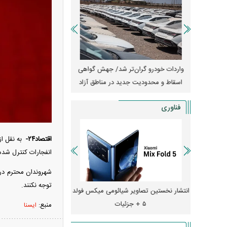
آغاز فروش فوری تویوتا RAV۴ مدل ۲۰۲۵ +
واردات خودرو گران‌تر شد/ جهش گواهی
امتیاز وا
اسقاط و محدودیت جدید در مناطق آزاد
جدید در بازار خود
فناوری
اقتصاد۲۴-
انفجارات کنترل شده
شهروندان محترم در
توجه نکنند.
ایش قیمت داد؛ خرید iPhone ۱۸ Pro
انتشار نخستین تصاویر شیائومی میکس فولد
چگونه جنگ معاملات «
۵ + جزئیات
ترامپ در خلیج فارس ر
منبع:
ایسنا