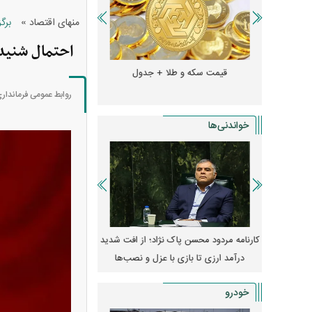
»
منهای اقتصاد
برگ
احتمال شنید
و + جدول
قیمت سکه و طلا + جدول
قیمت دلار، یورو و سایر 
روابط عمومی فرماندار
خواندنی‌ها
مله به
کارنامه مردود محسن پاک‌ نژاد؛ از افت شدید
ا طرفداری
درآمد ارزی تا بازی با عزل و نصب‌ها
۱۴۰۵
یکا
خودرو