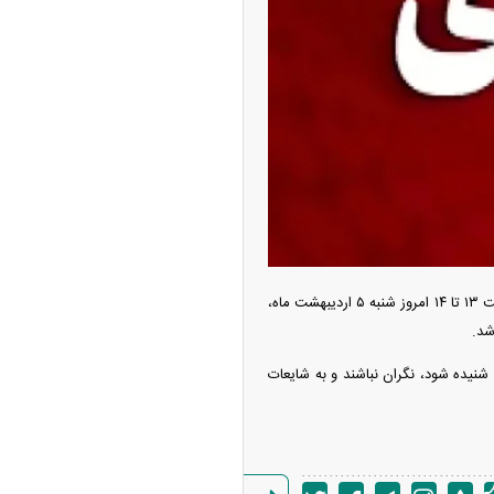
‌تر شد/ جهش گواهی
دید در مناطق آزاد
به نقل از روابط عمومی فرمانداری ویژه شهرستان دزفول شنبه ۵ اردیبهشت ماه اعلام کرد: از ساعت ۱۳ تا ۱۴ امروز شنبه ۵ اردیبهشت‌ ماه،
شد.
یده شود، نگران نباشند و به شایعات
ر شیائومی میکس فولد