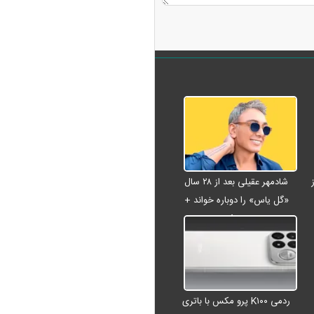
شادمهر عقیلی بعد از ۲۸ سال
«گل یاس» را دوباره خواند +
ویدئو
ردمی K۱۰۰ پرو مکس با باتری