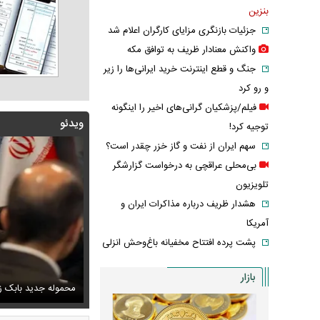
بنزین
جزئیات بازنگری مزایای کارگران اعلام شد
واکنش معنادار ظریف به توافق مکه
جنگ و قطع اینترنت خرید ایرانی‌ها را زیر
و رو کرد
فیلم/پزشکیان گرانی‌های اخیر را اینگونه
ویدئو
توجیه کرد!
سهم ایران از نفت و گاز خزر چقدر است؟
بی‌محلی عراقچی به درخواست گزارشگر
تلویزیون
هشدار ظریف درباره مذاکرات ایران و
آمریکا
پشت پرده افتتاح مخفیانه باغ‌وحش انزلی
بازار
پزشکیان: دشمنان می‌دانند چه کسانی را ترور می‌کنند
ف خبر مربوط به محسن رضایی از خروجی یک خبرگزاری
محموله جدید بابک زن
اشک و دلتنگی ن