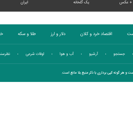
ن + عکس
یک گلخانه
ایران
ست
اقتصاد خرد و کلان
دلار و ارز
طلا و سکه
خو
بورس
انرژی
چندرسانه ای
منهای اقتصاد
جستجو
آرشیو
آب و هوا
اوقات شرعی
نظرسن