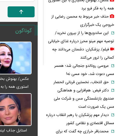
عکس/ بهنوش بختیاری با این استوری
همه را به فکر فرو برد
حذف خبر مربوط به محسن رضایی از
خروجی یک خبرگزاری
گوناگون
این ساندویچ‌ها را از بیرون نخرید/
توصیه مهم مینو محرز درباره غذای خیابانی
فیلم/ پزشکیان: دشمنان می‌دانند چه
کسانی را ترور می‌کنند
عروسی رونالدو جنجالی شد؛ همسر
مسی دعوت شد، خود مسی نه!
عکس/ بهنوش بختیا
حق انتخاب، نخستین قربانی انحصار
استوری همه را به ف
دکتر فیض: هم‌افزایی و هماهنگی
صندوق بازنشستگی مس و شرکت ملی
مس یک ضرورت است
دیدار مهم پزشکیان با رهبر انقلاب درباره
مسائل اقتصادی و نظامی کشور
استایل جذاب لیندا
محمدباقر خرازی چه گفت که برای