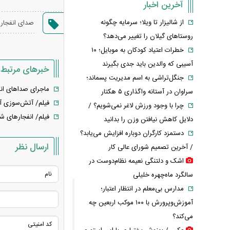
آخرین اخبار
از شالیزار تا ویلا؛ سرمایه چگونه
صدای انفجار
روستاهای گیلان را تغییر می‌دهد؟
خطرات اعتیاد کودکان به موبایل؛ ۱۰
آسیبی که والدین باید جدی بگیرند
خبرهای مرتبط
جنگل‌تراشی به اسم مدیریت پسماند؛
ماجرای صداهای انف
سراوان در آستانه واگذاری ۵ هکتار
فیلم/ آتش‌سوزی آخ
چرا با وجود ورزش لاغر نمی‌شویم؟ /
فیلم/ انفجارهای ش
دلایل کاهش نیافتن وزن را بدانید
دستمزد کارگران دوباره افزایش می‌یابد؟
ارسال نظر
/ آخرین تصمیم شورای عالی کار
اشک و دلتنگی نعیمه نظام‌دوست در
سالگرد ماه‌چهره خلیلی
مدارس بی‌معلم در انتظار اعتبار؛
آموزش‌وپرورش با ۱۰۰ موکب اربعین چه
می‌کند؟