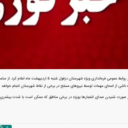
ردات خودرو ۳ میلیارد تومان! / رانت
آغاز فروش فوری تویوتا RAV۴ مدل ۲۰۲۵ +
واردات خودرو گران
رو چیست؟
جزئیات
اسقاط و محدودیت ج
 ناشی از امحای مهمات توسط نیروهای مسلح در برخی از نقاط شهرستان انجام خواهد 
 صورت شنیدن صدای انفجارها بویژه در برخی مناطق که ممکن است با شدت بیشتری شن
هوش مصنوعی»
اپل افزایش قیمت داد؛ خرید iPhone ۱۸ Pro
انتشار نخستین تصاوی
ا نابود کرد؟
رویا شد؟
۵ + جزئیات