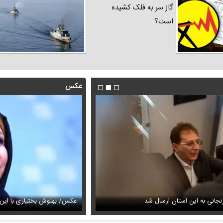
گاز سر به فلک کشیده
است؟
عکس
فیلم/روایت رامین پرچمی از کار ق
جانی به این استان ارسال شد
عیمه نظام‌دوست در سالگرد ماه‌چهره خلیلی
انجام داد
عکس/ بهنوش بختیاری با این ا