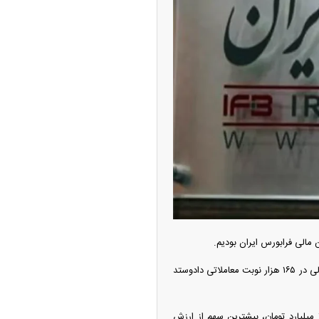
حویل فوری بهمن دیزل
ئیات
چین از بمب افکن H-۶N با موشک هسته‌ای
ی کرد
بر اساس این گزارش در ۵ روز کاری هفته مورد بررسی در مجموع نزدیک به ۳۸ میلیارد ورقه انواع دارایی مالی در ۱۶۵ هزار نوبت معاملاتی دادوستد
در این میان، اوراق مالی اسلامی با ثبت معامله ۶ میلیارد و ۳۸۹ میلیون ورقه به ارزش ۵۳۲ هزار و ۱۳۵ میلیارد تومان، بیشترین سهم از ارزش