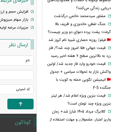
خبرهای مرتبط
جاشوها چگونه با حملات و محدودیت‌های
دریایی زندگی می‌کنند؟
افزایش حجم و ارزش 
مشاور سیدمحمد خاتمی درگذشت
بازار سهام سبزپو
جنگ لفظی خاندوزی و ظریف بالا
جزییات عرضه اولیه
گرفت؛ پشت پرده دعوای دو وزیر چیست؟
فیلم/ روزبه حصاری شبیه تام کروز شد
ارسال نظر
قیمت جهانی طلا امروز چند شد؟/ فلز
زرد به بالاترین سطح ۷ هفته اخیر رسید
قیمت خودرو وارد فاز جدید شد/ اولین
واکنش بازار به تحولات سیاسی + جدول
انیمیشن لگویی حمله به کویت با
جنگنده F-5
قیمت بنزین ویژه اعلام شد/ هر لیتر
بنزین ویژه چند تومان است؟
کالابرگ مرداد ۱۴۰۵ شارژ شد+ زمان
واریز اعتبار، مشمولان و مهلت استفاده از
گوناگون
یارانه خرید