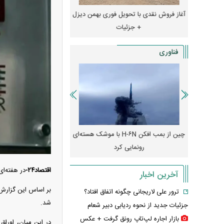
شد/ اولین
آغاز فروش نقدی با تحویل فوری بهمن دیزل
سی + جدول
+ جزئیات
جزئیات
فناوری
رونمایی از پوکو M ۸ پاور با باتری ۸۰۰۰
چین از بمب افکن H-۶N با موشک هسته‌ای
پهپاد رهگیر یا موشک پدا
رونمایی کرد
کدامیک بیشتر
اقتصاد۲۴-
در هفته‌ای که گذشت شاهد
آخرین اخبار
ترور علی لاریجانی چگونه اتفاق افتاد؟
شد.
جزئیات جدید از نحوه ردیابی دبیر شعام
بازار اجاره لپ‌تاپ رونق گرفت + عکس