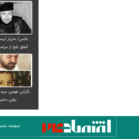
فیلم جدید مانی حقیقی به نیویورک
رسید
ترامپ درباره ایران چه گفت؟ / برای
بزرگ‌ترین حمله آماده‌ایم
سینا حجازی با یک جمله درباره گوگوش
عکس/ مازیار لرست
خبرساز شد + ویدئو
اتفاق تلخ از مراس
مجید واشقانی منفجر شد! / اعتراض
عبدی رف
شدید به خبر پروژه ۱۵۰ میلیاردی + عکس
عکس/ مازیار لرستانی با یک اتفاق تلخ
از مراسم ختم اکبر عبدی رفت
اسامی ۳ خرید جدید پرسپولیس لو
نگرانی هومن سیدی
رفت؛ بمب‌های نقل‌وانتقالاتی در راه امضا
رفتن دخت
معوقات بازنشستگان چه زمانی پرداخت
می‌شود؟ جزئیات جدید اعلام شد
کاهش ۵۰ درصدی ازدواج در ۱۵ سال
صفحه نخ
اخیر؛ هشدار وزارت بهداشت درباره تجرد و
آینده جمعیت ایران