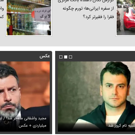
گزارش تکان‌ دهنده بانک مرکزی
شک
از سفره ایرانی‌ها؛ تورم چگونه
واق
فقرا را فقیرتر کرد؟
کس
عکس
بیه تام کروز شد
‌تاپ رونق گرفت + عکس
میلیاردی + عکس
سینا حجازی با یک جمله درباره گو
ارز‌ها + جدول
قیمت خودرو‌های ایران خودرو + جدول
قیمت خودرو‌های ای