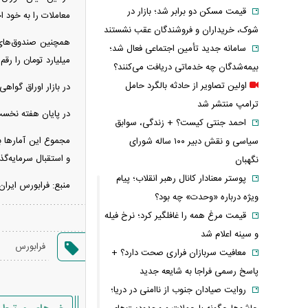
قیمت مسکن دو برابر شد؛ بازار در
معاملات را به خود 
شوک، خریداران و فروشندگان عقب نشستند
سامانه جدید تأمین اجتماعی فعال شد؛
میلیارد تومان را رقم زدند و با رشد ۸۱ و ۳
بیمه‌شدگان چه خدماتی دریافت می‌کنند؟
اولین تصاویر از حادثه بالگرد حامل
در بازار اوراق گواهی تسهیلات مسکن نیز ۲ میل
ترامپ منتشر شد
در پایان هفته نخست اردیبهشت‌ماه، ارزش ب
احمد جنتی کیست؟ + زندگی، سوابق
مجموع این آمار‌ها ب
سیاسی و نقش دبیر ۱۰۰ ساله شورای
و استقبال سرمایه‌گذ
نگهبان
پوستر معنادار کانال رهبر انقلاب؛ پیام
منبع: فرابورس ایران
ویژه درباره «وحدت» چه بود؟
قیمت مرغ همه را غافلگیر کرد؛ نرخ فیله
و سینه اعلام شد
فرابورس
معافیت سربازان فراری صحت دارد؟ +
پاسخ رسمی فراجا به شایعه جدید
روایت صیادان جنوب از ناامنی در دریا؛