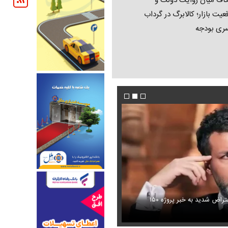
اف میان روایت دولت و
عیت بازار؛ کالابرگ در گرداب
ری بودجه
مجید واشقانی منفجر شد! / اعتراض شدید به خبر پروژه ۱۵۰
عکس/ مازیار لرستانی با یک اتفاق تلخ از مر
گوش خبرساز شد + ویدئو
رفت
اولین تصاویر از حادثه بالگرد حامل ترامپ منتشر 
ران خودرو + جدول
قیمت سکه و طلا + جدول