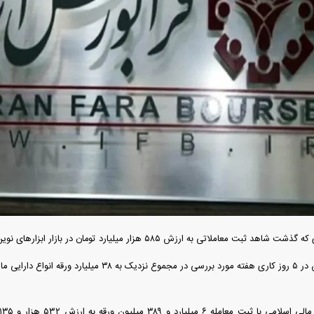
آغاز فروش اقساطی خودروی KMC SR۶ +
قیمت خودرو وارد فاز جدید شد/ اولین
آغاز فروش نقدی با ت
واکنش بازار به تحولات سیاسی + جدول
+ جز
فند؛ قدرت تهدید
رونمایی از پوکو M ۸ پاور با باتری ۸۰۰۰
 است؟
میلی‌آمپرساعتی
رونمای
 ثبت معاملاتی به ارزش ۵۸۵ هزار میلیارد تومان در بازار ابزار‌های نوین مالی فرابورس ایران بودیم.