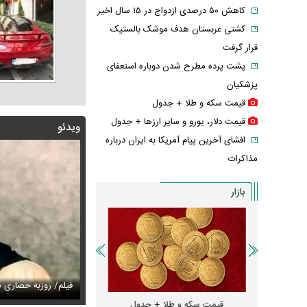
کاهش ۵۰ درصدی ازدواج در ۱۵ سال اخیر
کشتی عربستان هدف موشک بالستیک
قرار گرفت
پشت پرده مطرح شدن دوباره استعفای
پزشکیان
قیمت سکه و طلا + جدول
قیمت دلار، یورو و سایر ارز‌ها + جدول
ویدئو
افشای آخرین پیام آمریکا به ایران درباره
مذاکرات
بازار
س/ مازیار لرستانی با یک اتفاق تلخ از مراسم ختم اکبر عبدی
فت
تصاویر از حادثه بالگرد حامل ترامپ منتشر شد
فیلم/ روزبه حصاری ش
بازار اجاره لپ
و + جدول
قیمت سکه و طلا + جدول
قیمت دلار، یورو و سایر 