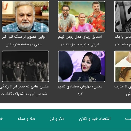
انی با یک
استایل زیبای مدل روس فیلم
اولین تصویر از سنگ قبر اکبر
م ختم اکبر
ایرانی جزیره جیمز باند در
عبدی در قطعه هنرمندان
ت
اصفهان + عکس
 از مدرسه
عکس/ بهنوش بختیاری تغییر
عکس هایی که صابر ابر از زندگی
رش
کرد
شخصی‌اش به اشتراک گذاشت
ست
اقتصاد خرد و کلان
دلار و ارز
طلا و سکه
خو