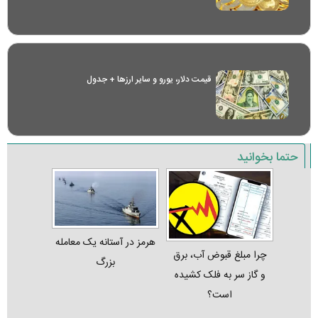
قیمت دلار، یورو و سایر ارز‌ها + جدول
حتما بخوانید
هرمز در آستانه یک معامله
چرا مبلغ قبوض آب، برق
بزرگ
و گاز سر به فلک کشیده
است؟