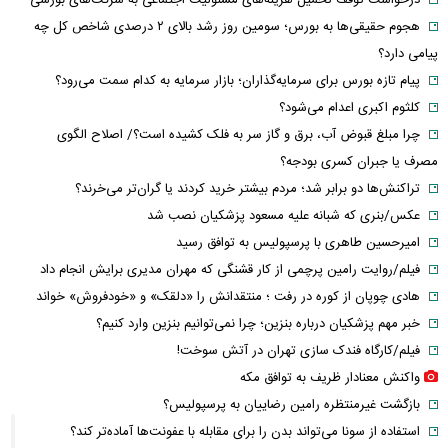
هجوم حقیقی‌ها به بورس؛ سومین روز رشد بالای ۲ درصدی شاخص کل چه
پیامی دارد؟
پیام تازه بورس برای سرمایه‌گذاران؛ بازار سرمایه به کدام سمت می‌رود؟
کلثوم اکبری اعدام می‌شود؟
چرا مبلغ قبوض آب، برق و گاز سر به فلک کشیده است؟/ اصلاح الگوی
مصرف یا جبران کسری بودجه؟
تراکنش‌ها دو برابر شد؛ مردم بیشتر خرید کردند یا گران‌تر می‌خرند؟
عکس/بنری که شبانه علیه مسعود پزشکیان نصب شد
امیرحسین طاهری با پرسپولیس به توافق رسید
فیلم/روایت رامین پرچمی از کار قشنگی که مهران مدیری برایش انجام داد
هادی چوپان از کوره در رفت ؛ منتقدانش را «دلقک» و «خودفروش» خواند
خبر مهم پزشکیان درباره بنزین؛ چرا نمی‌توانیم بنزین وارد کنیم؟
فیلم/کارگاه فندک سازی تهران در آتش سوخت!
واکنش معنادار ظریف به توافق مکه
بازگشت غیرمنتظره رامین رضاییان به پرسپولیس؟
استفاده از سونا می‌تواند بدن را برای مقابله با عفونت‌ها آماده‌تر کند؟