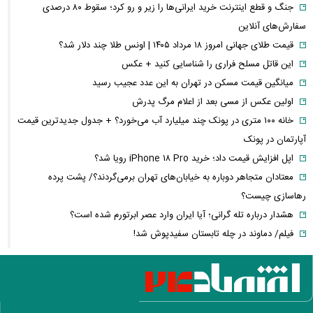
جنگ و قطع اینترنت خرید ایرانی‌ها را زیر و رو کرد؛ سقوط ۸۰ درصدی
سفارش‌های آنلاین
قیمت طلای جهانی امروز ۱۸ مرداد ۱۴۰۵ | اونس طلا چند دلار شد؟
این قاتل مسلح فراری را شناسایی کنید + عکس
میانگین قیمت مسکن در تهران به این عدد عجیب رسید
اولین عکس از مسی بعد از اعلام مرگ پدرش
خانه ۱۰۰ متری در پونک چند میلیارد آب می‌خورد؟ + جدول جدیدترین قیمت
آپارتمان در پونک
اپل افزایش قیمت داد؛ خرید iPhone ۱۸ Pro رویا شد؟
معتادان متجاهر دوباره به خیابان‌های تهران برمی‌گردند؟/ پشت پرده
رهاسازی چیست؟
هشدار درباره تله گرانی؛ آیا ایران وارد عصر ابرتورم شده است؟
فیلم/ دماوند در چله تابستان سفیدپوش شد!
قتل دردناک قهرمان MMA در اتوبان همت
هشدار ظریف درباره مذاکرات ایران و آمریکا؛ چرا اروپا را نمی‌توان حذف کرد؟
پیمان مکه و معادلات جدید منطقه؛ جنگ ایران چگونه معماری امنیتی
خاورمیانه را تغییر می‌دهد؟