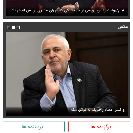
فیلم/روایت رامین پرچمی از کار قشنگی که مهران مدیری برایش انجام داد
فی
عکس
واکنش معنادار ظریف به توافق مکه
او
برگزیده ها
پربیننده ها