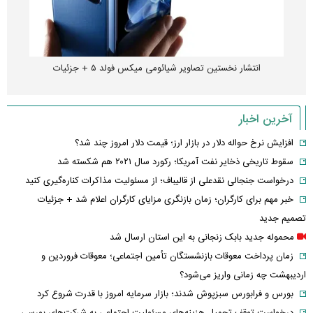
انتشار نخستین تصاویر شیائومی میکس فولد ۵ + جزئیات
آخرین اخبار
افزایش نرخ حواله دلار در بازار ارز؛ قیمت دلار امروز چند شد؟
سقوط تاریخی ذخایر نفت آمریکا؛ رکورد سال ۲۰۲۱ هم شکسته شد
درخواست جنجالی نقدعلی از قالیباف؛ از مسئولیت مذاکرات کناره‌گیری کنید
خبر مهم برای کارگران؛ زمان بازنگری مزایای کارگران اعلام شد + جزئیات
تصمیم جدید
محموله جدید بابک زنجانی به این استان ارسال شد
زمان پرداخت معوقات بازنشستگان تأمین اجتماعی؛ معوقات فروردین و
اردیبهشت چه زمانی واریز می‌شود؟
بورس و فرابورس سبزپوش شدند؛ بازار سرمایه امروز با قدرت شروع کرد
درخواست توقف تحمیل هزینه‌های مسئولیت اجتماعی به شرکت‌های بورسی